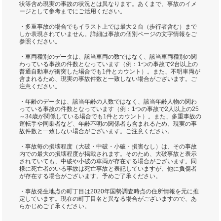
状等含め現実の事故の状況とは異なります。あくまで、事故のイメ
ージとして参考までにご活用ください。
・多重事故の場合でもイラスト上では最大２台（歩行者含む）まで
しか表現されていません。詳細は事故の個別ページの文字情報をご
参照ください。
・車両種別のデータは、該当車両の数ではなく、該当車両種別の関
わっている事故の件数となっています（例：1つの事故で2台以上の
普通自動車が衝突した場合でも1件とカウント）。また、不明車両が
含まれるため、現実の事故件数と一致しない場合がございます。ご
注意ください。
・年齢のデータは、該当年齢の人数ではなく、該当年齢人物の関わ
っている事故の件数となっています（例：1つの事故で2人以上の25
～34歳が関係している場合でも1件とカウント）。また、多重事故の
運転手や同乗者など、年齢不明の関係者も含まれるため、現実の事
故件数と一致しない場合がございます。ご注意ください。
・事故毎の損壊程度（大破・中破・小破・損害なし）は、その事故
内での最大の損壊程度が掲載されます。そのため、大破事故と表示
されていても、中破や小破の車両が存在する場合がございます。同
様に死亡者のいる事故は死亡事故と表記していますが、他に負傷者
が存在する場合がございます。予めご了承ください。
・事故発生地点の町丁目は2020年国勢調査時点の住所情報を元に推
定しています。現在の町丁目名と異なる場合がございますので、あ
らかじめご了承ください。