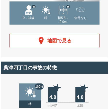
他
他
0～24歳
晴
幅5.5～
信号なし
9.0m
地図で見る
桑津四丁目の事故の特徴
100%
4.8
4.8
晴
兵庫県
全国