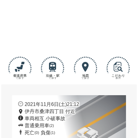
都道府県
沿線・駅
地図
こだわり
で探す
で探す
で探す
条件
2021年11月6日(土)21:12
伊丹市桑津四丁目 付近
車両相互 小破事故
普通乗用車
(2)
死亡
負傷
(0)
(1)