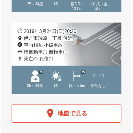
25～34歳
晴
幅5.5～
３灯式（点
13.0m
滅）
2019年3月24日(日)20:20
伊丹市瑞原一丁目 付近
車両相互 小破事故
軽自動車
自転車
(1)
(1)
死亡
負傷
(0)
(1)
他
他
35～44歳
晴
幅～5.5m
信号なし
地図で見る