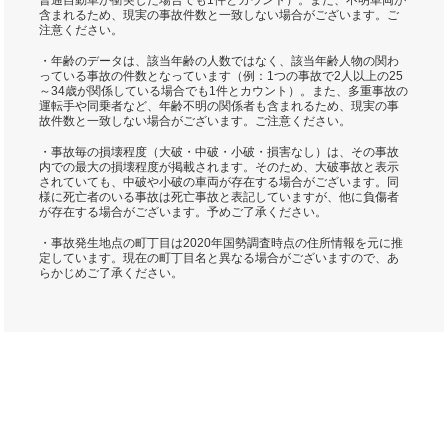
普通自動車が衝突した場合でも1件とカウント）。また、不明車両が
含まれるため、現実の事故件数と一致しない場合がございます。ご
注意ください。
・年齢のデータは、該当年齢の人数ではなく、該当年齢人物の関わ
っている事故の件数となっています（例：1つの事故で2人以上の25
～34歳が関係している場合でも1件とカウント）。また、多重事故の
運転手や同乗者など、年齢不明の関係者も含まれるため、現実の事
故件数と一致しない場合がございます。ご注意ください。
・事故毎の損壊程度（大破・中破・小破・損害なし）は、その事故
内での最大の損壊程度が掲載されます。そのため、大破事故と表示
されていても、中破や小破の車両が存在する場合がございます。同
様に死亡者のいる事故は死亡事故と表記していますが、他に負傷者
が存在する場合がございます。予めご了承ください。
・事故発生地点の町丁目は2020年国勢調査時点の住所情報を元に推
定しています。現在の町丁目名と異なる場合がございますので、あ
らかじめご了承ください。