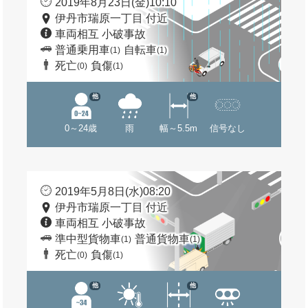
2019年8月23日(金)10:10
伊丹市瑞原一丁目 付近
車両相互 小破事故
普通乗用車
自転車
(1)
(1)
死亡
負傷
(0)
(1)
他
他
0～24歳
雨
幅～5.5m
信号なし
2019年5月8日(水)08:20
伊丹市瑞原一丁目 付近
車両相互 小破事故
準中型貨物車
普通貨物車
(1)
(1)
死亡
負傷
(0)
(1)
他
他