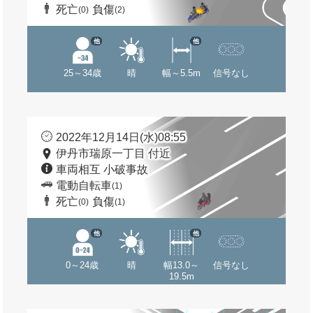
死亡
負傷
(0)
(2)
他
他
25～34歳
晴
幅～5.5m
信号なし
2022年12月14日(水)08:55
伊丹市瑞原一丁目 付近
車両相互 小破事故
電動自転車
(1)
死亡
負傷
(0)
(1)
他
他
0～24歳
晴
幅13.0～
信号なし
19.5m