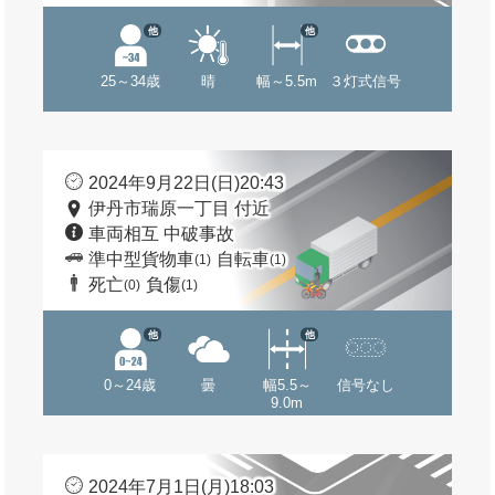
他
他
25～34歳
晴
幅～5.5m
３灯式信号
2024年9月22日(日)20:43
伊丹市瑞原一丁目 付近
車両相互 中破事故
準中型貨物車
自転車
(1)
(1)
死亡
負傷
(0)
(1)
他
他
0～24歳
曇
幅5.5～
信号なし
9.0m
2024年7月1日(月)18:03