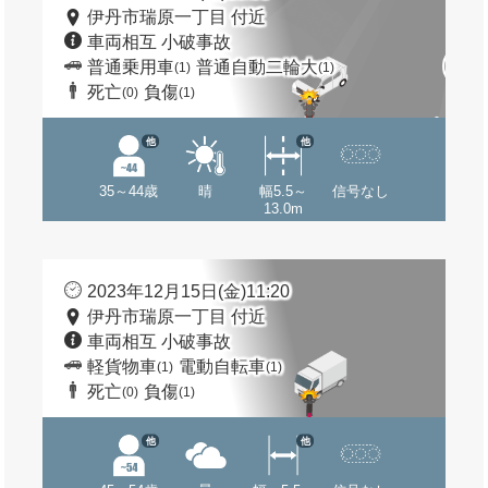
伊丹市瑞原一丁目 付近
車両相互 小破事故
普通乗用車
普通自動二輪大
(1)
(1)
死亡
負傷
(0)
(1)
他
他
35～44歳
晴
幅5.5～
信号なし
13.0m
2023年12月15日(金)11:20
伊丹市瑞原一丁目 付近
車両相互 小破事故
軽貨物車
電動自転車
(1)
(1)
死亡
負傷
(0)
(1)
他
他