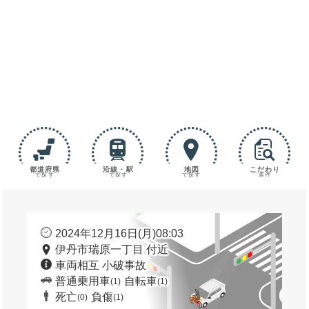
都道府県
沿線・駅
地図
こだわり
で探す
で探す
で探す
条件
2024年12月16日(月)08:03
伊丹市瑞原一丁目 付近
車両相互 小破事故
普通乗用車
自転車
(1)
(1)
死亡
負傷
(0)
(1)