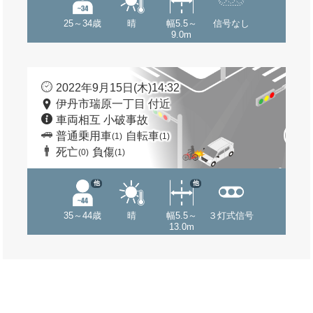
25～34歳
晴
幅5.5～
信号なし
9.0m
2022年9月15日(木)14:32
伊丹市瑞原一丁目 付近
車両相互 小破事故
普通乗用車
自転車
(1)
(1)
死亡
負傷
(0)
(1)
他
他
35～44歳
晴
幅5.5～
３灯式信号
13.0m