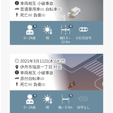
車両相互 小破事故
普通乗用車
自転車
(1)
(1)
死亡
負傷
(0)
(1)
他
他
0～24歳
晴
幅5.5～
３灯式信号
13.0m
2021年3月11日(木)18:25
伊丹市瑞原一丁目 付近
車両相互 小破事故
原付自転車
(2)
死亡
負傷
(0)
(1)
他
他
0～24歳
晴
幅～5.5m
信号なし