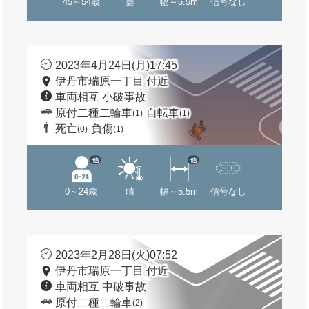
45～54歳
曇
幅～5.5m
信号なし
2023年4月24日(月)17:45
伊丹市瑞原一丁目 付近
車両相互 小破事故
原付二種二輪車
自転車
(1)
(1)
死亡
負傷
(0)
(1)
他
他
0～24歳
晴
幅～5.5m
信号なし
2023年2月28日(火)07:52
伊丹市瑞原一丁目 付近
車両相互 中破事故
原付二種二輪車
(2)