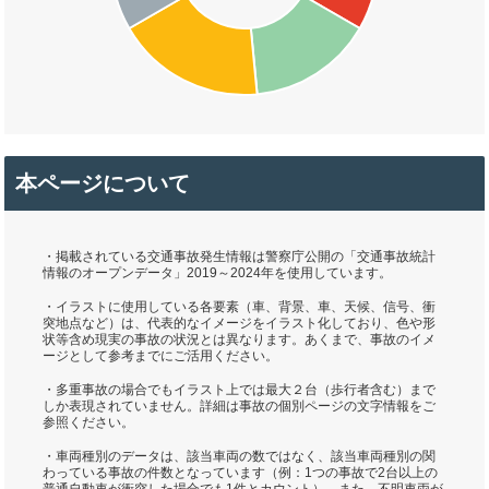
本ページについて
・掲載されている交通事故発生情報は警察庁公開の「交通事故統計
情報のオープンデータ」2019～2024年を使用しています。
・イラストに使用している各要素（車、背景、車、天候、信号、衝
突地点など）は、代表的なイメージをイラスト化しており、色や形
状等含め現実の事故の状況とは異なります。あくまで、事故のイメ
ージとして参考までにご活用ください。
・多重事故の場合でもイラスト上では最大２台（歩行者含む）まで
しか表現されていません。詳細は事故の個別ページの文字情報をご
参照ください。
・車両種別のデータは、該当車両の数ではなく、該当車両種別の関
わっている事故の件数となっています（例：1つの事故で2台以上の