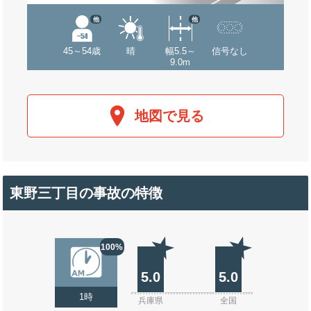
他
他
45～54歳
晴
幅5.5～
信号なし
9.0m
地図で見る
東野三丁目の事故の特徴
100%
5.0
5.0
1時
兵庫県
全国