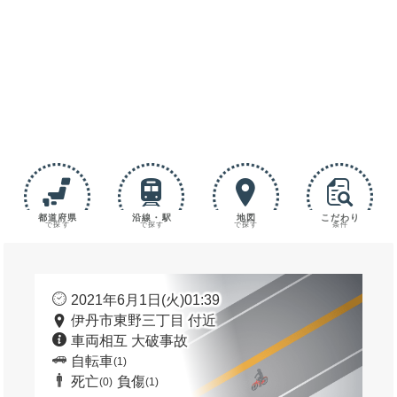
都道府県
沿線・駅
地図
こだわり
で探す
で探す
で探す
条件
2021年6月1日(火)01:39
伊丹市東野三丁目 付近
車両相互 大破事故
自転車
(1)
死亡
負傷
(0)
(1)