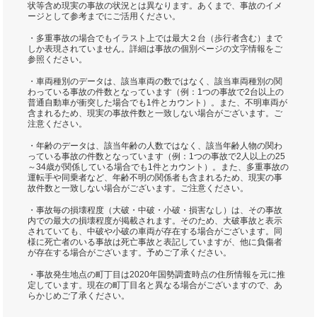
状等含め現実の事故の状況とは異なります。あくまで、事故のイメ
ージとして参考までにご活用ください。
・多重事故の場合でもイラスト上では最大２台（歩行者含む）まで
しか表現されていません。詳細は事故の個別ページの文字情報をご
参照ください。
・車両種別のデータは、該当車両の数ではなく、該当車両種別の関
わっている事故の件数となっています（例：1つの事故で2台以上の
普通自動車が衝突した場合でも1件とカウント）。また、不明車両が
含まれるため、現実の事故件数と一致しない場合がございます。ご
注意ください。
・年齢のデータは、該当年齢の人数ではなく、該当年齢人物の関わ
っている事故の件数となっています（例：1つの事故で2人以上の25
～34歳が関係している場合でも1件とカウント）。また、多重事故の
運転手や同乗者など、年齢不明の関係者も含まれるため、現実の事
故件数と一致しない場合がございます。ご注意ください。
・事故毎の損壊程度（大破・中破・小破・損害なし）は、その事故
内での最大の損壊程度が掲載されます。そのため、大破事故と表示
されていても、中破や小破の車両が存在する場合がございます。同
様に死亡者のいる事故は死亡事故と表記していますが、他に負傷者
が存在する場合がございます。予めご了承ください。
・事故発生地点の町丁目は2020年国勢調査時点の住所情報を元に推
定しています。現在の町丁目名と異なる場合がございますので、あ
らかじめご了承ください。