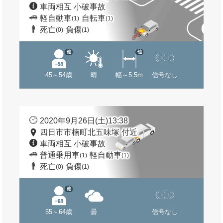
車両相互 小破事故
軽自動車
自転車
(1)
(1)
死亡
負傷
(0)
(1)
他
他
45～54歳
晴
幅～5.5m
信号なし
2020年9月26日(土)13:38
四日市市楠町北五味塚 付近
車両相互 小破事故
普通乗用車
軽自動車
(1)
(1)
死亡
負傷
(0)
(1)
他
55～64歳
曇
信号なし