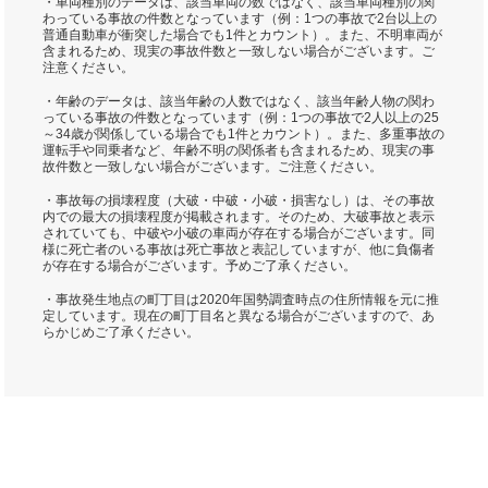
・車両種別のデータは、該当車両の数ではなく、該当車両種別の関
わっている事故の件数となっています（例：1つの事故で2台以上の
普通自動車が衝突した場合でも1件とカウント）。また、不明車両が
含まれるため、現実の事故件数と一致しない場合がございます。ご
注意ください。
・年齢のデータは、該当年齢の人数ではなく、該当年齢人物の関わ
っている事故の件数となっています（例：1つの事故で2人以上の25
～34歳が関係している場合でも1件とカウント）。また、多重事故の
運転手や同乗者など、年齢不明の関係者も含まれるため、現実の事
故件数と一致しない場合がございます。ご注意ください。
・事故毎の損壊程度（大破・中破・小破・損害なし）は、その事故
内での最大の損壊程度が掲載されます。そのため、大破事故と表示
されていても、中破や小破の車両が存在する場合がございます。同
様に死亡者のいる事故は死亡事故と表記していますが、他に負傷者
が存在する場合がございます。予めご了承ください。
・事故発生地点の町丁目は2020年国勢調査時点の住所情報を元に推
定しています。現在の町丁目名と異なる場合がございますので、あ
らかじめご了承ください。