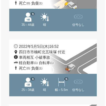
死亡
負傷
(0)
(1)
他
35～44歳
晴
信号なし
2022年5月5日(木)16:52
四日市市楠町北五味塚 付近
車両相互 小破事故
軽自動車
自転車
(1)
(1)
死亡
負傷
(0)
(1)
他
他
25～34歳
晴
幅～5.5m
信号なし