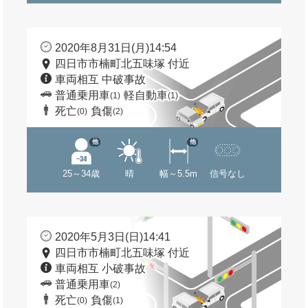
2020年8月31日(月)14:54
四日市市楠町北五味塚 付近
車両相互 中破事故
普通乗用車
軽自動車
(1)
(1)
死亡
負傷
(0)
(2)
他
他
25～34歳
晴
幅～5.5m
信号なし
2020年5月3日(日)14:41
四日市市楠町北五味塚 付近
車両相互 小破事故
普通乗用車
(2)
死亡
負傷
(0)
(1)