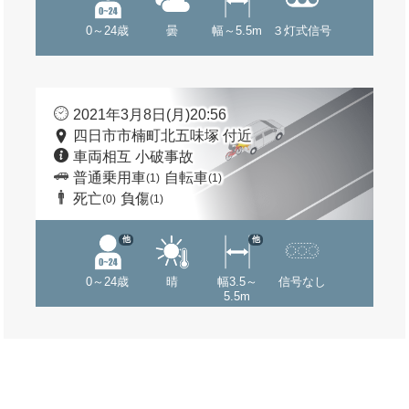
0～24歳
曇
幅～5.5m
３灯式信号
2021年3月8日(月)20:56
四日市市楠町北五味塚 付近
車両相互 小破事故
普通乗用車
自転車
(1)
(1)
死亡
負傷
(0)
(1)
他
他
0～24歳
晴
幅3.5～
信号なし
5.5m