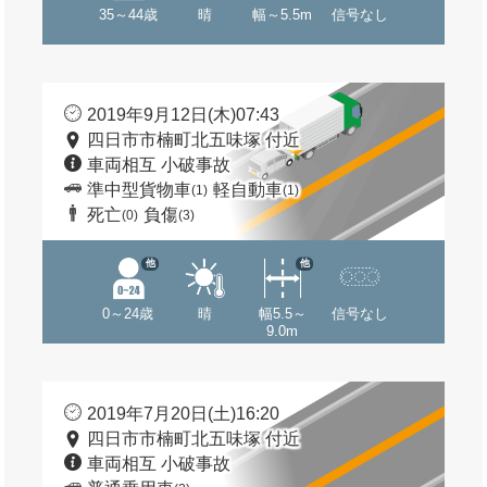
35～44歳
晴
幅～5.5m
信号なし
2019年9月12日(木)07:43
四日市市楠町北五味塚 付近
車両相互 小破事故
準中型貨物車
軽自動車
(1)
(1)
死亡
負傷
(0)
(3)
他
他
0～24歳
晴
幅5.5～
信号なし
9.0m
2019年7月20日(土)16:20
四日市市楠町北五味塚 付近
車両相互 小破事故