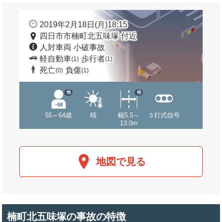
2019年2月18日(月)18:15
四日市市楠町北五味塚 付近
人対車両 小破事故
軽自動車
歩行者
(1)
(1)
死亡
負傷
(0)
(1)
他
他
55～64歳
晴
幅5.5～
３灯式信号
13.0m
地図で見る
楠町北五味塚の事故の特徴