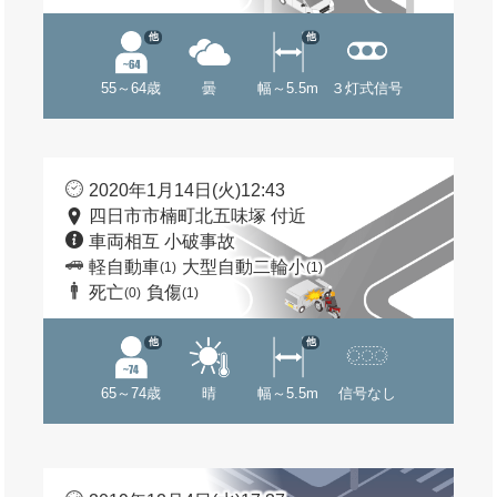
他
他
55～64歳
曇
幅～5.5m
３灯式信号
2020年1月14日(火)12:43
四日市市楠町北五味塚 付近
車両相互 小破事故
軽自動車
大型自動二輪小
(1)
(1)
死亡
負傷
(0)
(1)
他
他
65～74歳
晴
幅～5.5m
信号なし