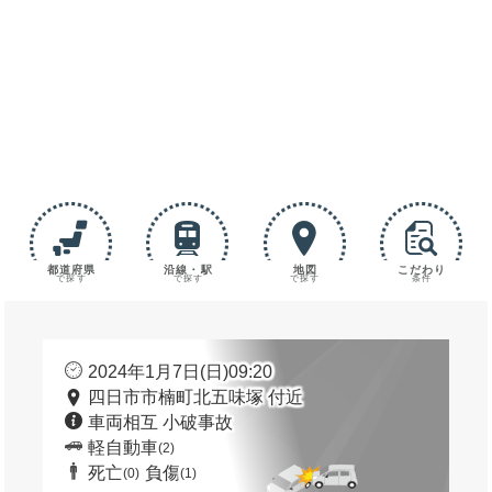
都道府県
沿線・駅
地図
こだわり
で探す
で探す
で探す
条件
2024年1月7日(日)09:20
四日市市楠町北五味塚 付近
車両相互 小破事故
軽自動車
(2)
死亡
負傷
(0)
(1)