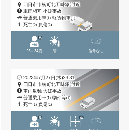
四日市市楠町北五味塚 付近
車両相互 小破事故
普通乗用車
軽貨物車
(1)
(1)
死亡
負傷
(0)
(1)
他
25～34歳
晴
信号なし
2023年7月27日(木)23:31
四日市市楠町北五味塚 付近
車両単独 大破事故
普通乗用車
物件等
(1)
(1)
死亡
負傷
(1)
(1)
他
他