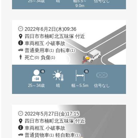
25～34歳
晴
幅5.5～
信号なし
9.0m
2022年6月2日(木)09:36
四日市市楠町北五味塚 付近
車両相互 小破事故
普通乗用車
自転車
(1)
(1)
死亡
負傷
(0)
(1)
他
他
25～34歳
晴
幅～5.5m
信号なし
2022年5月27日(金)17:15
四日市市楠町北五味塚 付近
車両相互 小破事故
普通貨物車
軽自動車
(1)
(1)