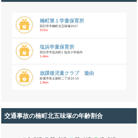
楠町第１学童保育所
四日市市楠町北五味塚2027
372m
塩浜学童保育所
四日市市塩浜町1 塩浜小学校内
1.4km
放課後児童クラブ 遊由
鈴鹿市長太新町二丁目10-13
1.6km
交通事故の楠町北五味塚の年齢割合