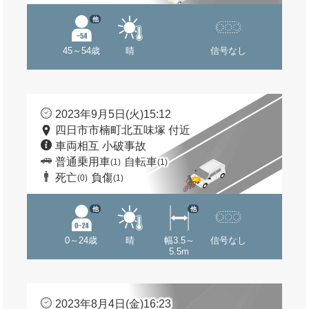
他
45～54歳
晴
信号なし
2023年9月5日(火)15:12
四日市市楠町北五味塚 付近
車両相互 小破事故
普通乗用車
自転車
(1)
(1)
死亡
負傷
(0)
(1)
他
他
0～24歳
晴
幅3.5～
信号なし
5.5m
2023年8月4日(金)16:23