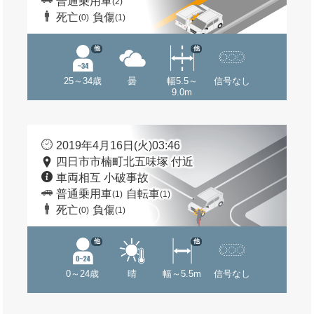
普通乗用車
(2)
死亡
負傷
(0)
(1)
他
他
25～34歳
曇
幅5.5～
信号なし
9.0m
2019年4月16日(火)03:46
四日市市楠町北五味塚 付近
車両相互 小破事故
普通乗用車
自転車
(1)
(1)
死亡
負傷
(0)
(1)
他
他
0～24歳
晴
幅～5.5m
信号なし