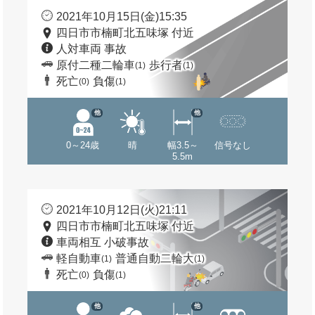
2021年10月15日(金)15:35
四日市市楠町北五味塚 付近
人対車両 事故
原付二種二輪車
歩行者
(1)
(1)
死亡
負傷
(0)
(1)
他
他
0～24歳
晴
幅3.5～
信号なし
5.5m
2021年10月12日(火)21:11
四日市市楠町北五味塚 付近
車両相互 小破事故
軽自動車
普通自動二輪大
(1)
(1)
死亡
負傷
(0)
(1)
他
他