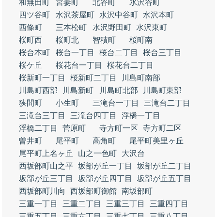
和無田町
宮妻町
北谷町
水沢谷町
四ツ谷町
水沢茶屋町
水沢中谷町
水沢本町
西條町
三本松町
水沢野田町
水沢東町
桜町西
桜町北
智積町
桜町南
桜台本町
桜台一丁目
桜台二丁目
桜台三丁目
桜ケ丘
桜花台一丁目
桜花台二丁目
桜新町一丁目
桜新町二丁目
川島町南部
川島町西部
川島新町
川島町北部
川島町東部
狭間町
小生町
三滝台一丁目
三滝台二丁目
三滝台三丁目
三滝台四丁目
浮橋一丁目
浮橋二丁目
菅原町
寺方町一区
寺方町二区
曽井町
尾平町
高角町
尾平町美里ヶ丘
尾平町上名ヶ丘
山之一色町
大沢台
西坂部町山之平
坂部が丘一丁目
坂部が丘二丁目
坂部が丘三丁目
坂部が丘四丁目
坂部が丘五丁目
西坂部町川向
西坂部町御館
南坂部町
三重一丁目
三重二丁目
三重三丁目
三重四丁目
三重五丁目
三重六丁目
三重七丁目
三重八丁目