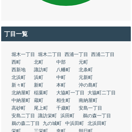
丁目一覧
堀木一丁目
堀木二丁目
西浦一丁目
西浦二丁目
西町
北町
中部
元町
西新地
諏訪町
八幡町
北条町
北浜町
浜町
中町
元新町
新々町
新町
本町
沖の島町
北納屋町
稲葉町
大協町一丁目
大協町二丁目
中納屋町
蔵町
相生町
南納屋町
高砂町
尾上町
千歳町
安島一丁目
安島二丁目
諏訪栄町
浜田町
鵜の森一丁目
鵜の森二丁目
九の城町
中浜田町
北浜田町
栄町
三栄町
幸町
朝日町