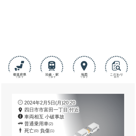
都道府県
沿線・駅
地図
こだわり
で探す
で探す
で探す
条件
2024年2月5日(月)20:20
四日市市富田一丁目 付近
車両相互 小破事故
普通乗用車
(2)
死亡
負傷
(0)
(1)