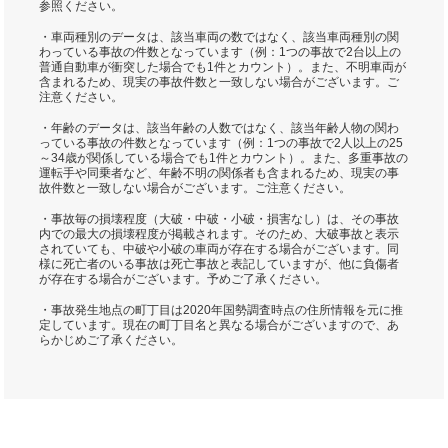
参照ください。
・車両種別のデータは、該当車両の数ではなく、該当車両種別の関
わっている事故の件数となっています（例：1つの事故で2台以上の
普通自動車が衝突した場合でも1件とカウント）。また、不明車両が
含まれるため、現実の事故件数と一致しない場合がございます。ご
注意ください。
・年齢のデータは、該当年齢の人数ではなく、該当年齢人物の関わ
っている事故の件数となっています（例：1つの事故で2人以上の25
～34歳が関係している場合でも1件とカウント）。また、多重事故の
運転手や同乗者など、年齢不明の関係者も含まれるため、現実の事
故件数と一致しない場合がございます。ご注意ください。
・事故毎の損壊程度（大破・中破・小破・損害なし）は、その事故
内での最大の損壊程度が掲載されます。そのため、大破事故と表示
されていても、中破や小破の車両が存在する場合がございます。同
様に死亡者のいる事故は死亡事故と表記していますが、他に負傷者
が存在する場合がございます。予めご了承ください。
・事故発生地点の町丁目は2020年国勢調査時点の住所情報を元に推
定しています。現在の町丁目名と異なる場合がございますので、あ
らかじめご了承ください。