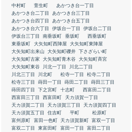
中村町
萱生町
あかつき台一丁目
あかつき台二丁目
あかつき台三丁目
あかつき台四丁目
あかつき台五丁目
あかつき台六丁目
伊坂台一丁目
伊坂台二丁目
伊坂台三丁目
南垂坂町
垂坂町
西垂坂町
東垂坂町
大矢知町西陣屋
大矢知町東陣屋
大矢知町出来山
大矢知町礫井
下さざらい町
大矢知町古家
大矢知町青木谷
大矢知町斉宮
大矢知町東谷
川北一丁目
川北二丁目
川北三丁目
川北町
松寺一丁目
松寺二丁目
松寺三丁目
蒔田一丁目
蒔田二丁目
蒔田三丁目
蒔田四丁目
下之宮町
十志町
西富田二丁目
西富田三丁目
西富田町
天カ須賀一丁目
天カ須賀二丁目
天カ須賀三丁目
天カ須賀四丁目
天カ須賀五丁目
住吉町
平町
松原町
富州原町
富田一色町
天カ須賀新町
富双一丁目
富双二丁目
東富田町
富田一丁目
富田二丁目