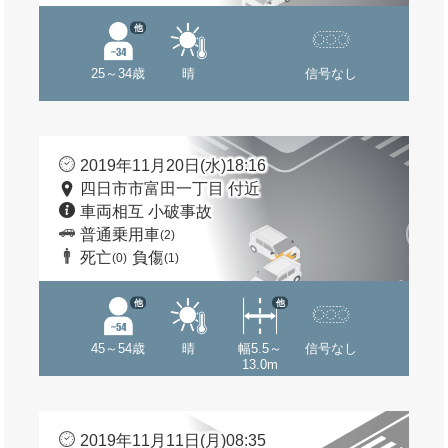
他
25～34歳
晴
信号なし
2019年11月20日(水)18:16
四日市市富田一丁目 付近
車両相互 小破事故
普通乗用車
(2)
死亡
負傷
(0)
(1)
他
他
45～54歳
晴
幅5.5～
信号なし
13.0m
2019年11月11日(月)08:35