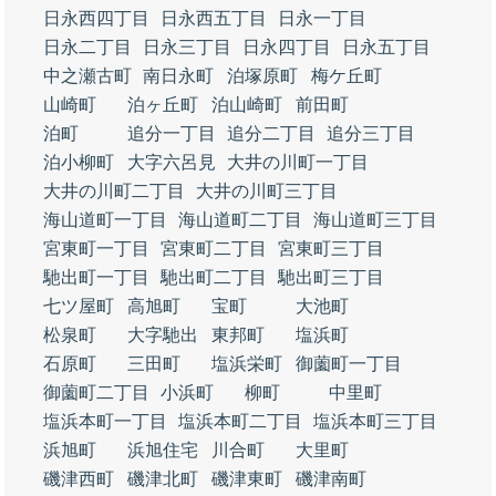
日永西四丁目
日永西五丁目
日永一丁目
日永二丁目
日永三丁目
日永四丁目
日永五丁目
中之瀬古町
南日永町
泊塚原町
梅ケ丘町
山崎町
泊ヶ丘町
泊山崎町
前田町
泊町
追分一丁目
追分二丁目
追分三丁目
泊小柳町
大字六呂見
大井の川町一丁目
大井の川町二丁目
大井の川町三丁目
海山道町一丁目
海山道町二丁目
海山道町三丁目
宮東町一丁目
宮東町二丁目
宮東町三丁目
馳出町一丁目
馳出町二丁目
馳出町三丁目
七ツ屋町
高旭町
宝町
大池町
松泉町
大字馳出
東邦町
塩浜町
石原町
三田町
塩浜栄町
御薗町一丁目
御薗町二丁目
小浜町
柳町
中里町
塩浜本町一丁目
塩浜本町二丁目
塩浜本町三丁目
浜旭町
浜旭住宅
川合町
大里町
磯津西町
磯津北町
磯津東町
磯津南町