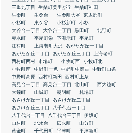
三重九丁目
生桑町美里が丘
生桑町神田
生桑町
生桑台
生桑町大谷
東坂部町
小杉町
東ケ谷
小杉新町
小杉
大谷台一丁目
大谷台二丁目
黒田町
北野町
赤水町
平尾町栄
下海老町
平尾町
江村町
上海老町大沢
あがたが丘一丁目
あがたが丘二丁目
あがたが丘三丁目
上海老町
西村町西村
市場町
小牧町西
小牧町北
小牧町南
中野町一色
中野町中瀬古
中野町山条
中野町高原
西村町新田
西村町上条
高見台一丁目
高見台二丁目
北山町
西大鐘町
大鐘町
山城町
朝明町
札場町
あさけが丘一丁目
あさけが丘二丁目
あさけが丘三丁目
八千代台一丁目
八千代台二丁目
八千代台三丁目
伊坂町
山村町
北永台
広永町
山分町
黄金町
千代田町
平津町
平津新町