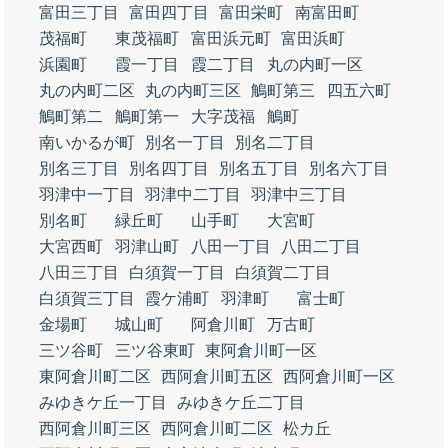
富田三丁目
富田四丁目
富田栄町
南富田町
茂福町
東茂福町
富田浜元町
富田浜町
浜園町
霞一丁目
霞二丁目
丸の内町一区
丸の内町二区
丸の内町三区
鵤町第三
四五六町
鵤町第二
鵤町第一
大字茂福
鵤町
南いかるが町
別名一丁目
別名二丁目
別名三丁目
別名四丁目
別名五丁目
別名六丁目
羽津中一丁目
羽津中二丁目
羽津中三丁目
別名町
緑丘町
山手町
大宮町
大宮西町
羽津山町
八田一丁目
八田二丁目
八田三丁目
白須賀一丁目
白須賀二丁目
白須賀三丁目
霞ケ浦町
羽津町
富士町
金場町
城山町
阿倉川町
万古町
三ツ谷町
三ツ谷東町
東阿倉川町一区
東阿倉川町二区
西阿倉川町五区
西阿倉川町一区
みゆきケ丘一丁目
みゆきケ丘二丁目
西阿倉川町三区
西阿倉川町二区
松カ丘