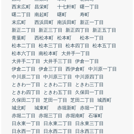
西末広町
昌栄町
十七軒町
曙一丁目
曙二丁目
南起町
曙町
寿町
末広町
西浜田町
南浜田町
新正一丁目
新正二丁目
新正三丁目
新正四丁目
新正五丁目
青葉町
西松本町
松本町
松本一丁目
松本二丁目
松本三丁目
松本四丁目
松本五丁目
松本六丁目
南松本町
大井手一丁目
大井手二丁目
大井手三丁目
伊倉一丁目
伊倉二丁目
伊倉三丁目
西伊倉町
中川原一丁目
中川原二丁目
中川原三丁目
中川原四丁目
ときわ一丁目
ときわ二丁目
ときわ三丁目
ときわ四丁目
ときわ五丁目
久保田一丁目
久保田二丁目
芝田一丁目
芝田二丁目
城西町
城北町
城東町
赤堀新町
赤堀一丁目
赤堀二丁目
赤堀三丁目
赤堀南町
石塚町
日永東一丁目
日永東二丁目
日永東三丁目
日永西一丁目
日永西二丁目
日永西三丁目