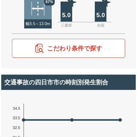
67%
5.0
5.0
幅5.5～13.0m
三重県
全国
こだわり条件で探す
交通事故の四日市市の時刻別発生割合