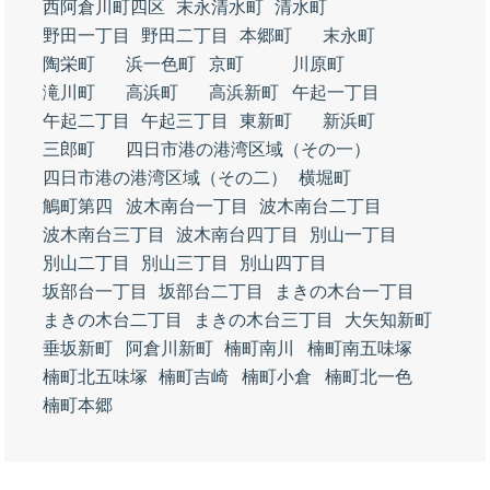
西阿倉川町四区
末永清水町
清水町
野田一丁目
野田二丁目
本郷町
末永町
陶栄町
浜一色町
京町
川原町
滝川町
高浜町
高浜新町
午起一丁目
午起二丁目
午起三丁目
東新町
新浜町
三郎町
四日市港の港湾区域（その一）
四日市港の港湾区域（その二）
横堀町
鵤町第四
波木南台一丁目
波木南台二丁目
波木南台三丁目
波木南台四丁目
別山一丁目
別山二丁目
別山三丁目
別山四丁目
坂部台一丁目
坂部台二丁目
まきの木台一丁目
まきの木台二丁目
まきの木台三丁目
大矢知新町
垂坂新町
阿倉川新町
楠町南川
楠町南五味塚
楠町北五味塚
楠町吉崎
楠町小倉
楠町北一色
楠町本郷