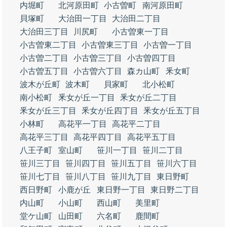
内堀町
北河原田町
小古曽町
南河原田町
貝塚町
大治田一丁目
大治田二丁目
大治田三丁目
川尻町
小古曽東一丁目
小古曽東二丁目
小古曽東三丁目
小古曽一丁目
小古曽二丁目
小古曽三丁目
小古曽四丁目
小古曽五丁目
小古曽六丁目
森カ山町
釆女町
波木が丘町
波木町
貝家町
北小松町
南小松町
釆女が丘一丁目
釆女が丘二丁目
釆女が丘三丁目
釆女が丘四丁目
釆女が丘五丁目
小林町
高花平一丁目
高花平二丁目
高花平三丁目
高花平四丁目
高花平五丁目
八王子町
室山町
笹川一丁目
笹川二丁目
笹川三丁目
笹川四丁目
笹川五丁目
笹川六丁目
笹川七丁目
笹川八丁目
笹川九丁目
東日野町
西日野町
小鹿が丘
東日野一丁目
東日野二丁目
内山町
小山町
西山町
美里町
堂ケ山町
山田町
六名町
鹿間町