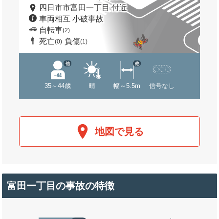
四日市市富田一丁目 付近
車両相互 小破事故
自転車
(2)
死亡
負傷
(0)
(1)
他
他
35～44歳
晴
幅～5.5m
信号なし
地図で見る
富田一丁目の事故の特徴