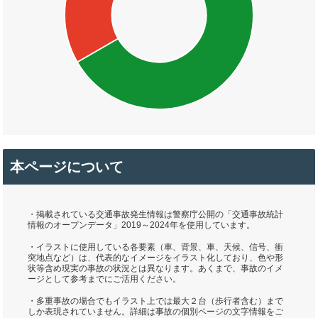
本ページについて
・掲載されている交通事故発生情報は警察庁公開の「交通事故統計
情報のオープンデータ」2019～2024年を使用しています。
・イラストに使用している各要素（車、背景、車、天候、信号、衝
突地点など）は、代表的なイメージをイラスト化しており、色や形
状等含め現実の事故の状況とは異なります。あくまで、事故のイメ
ージとして参考までにご活用ください。
・多重事故の場合でもイラスト上では最大２台（歩行者含む）まで
しか表現されていません。詳細は事故の個別ページの文字情報をご