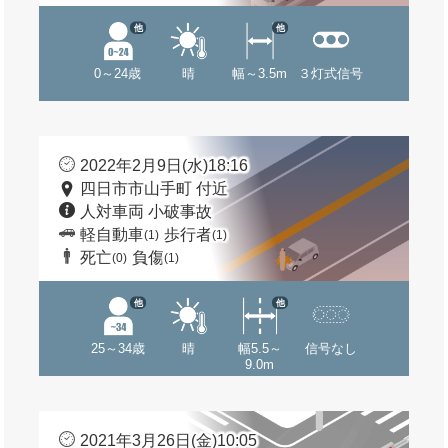
他
他
0～24歳
晴
幅～3.5m
３灯式信号
2022年2月9日(水)18:16
四日市市山手町 付近
人対車両 小破事故
軽自動車
歩行者
(1)
(1)
死亡
負傷
(0)
(1)
他
他
25～34歳
晴
幅5.5～
信号なし
9.0m
2021年3月26日(金)10:05