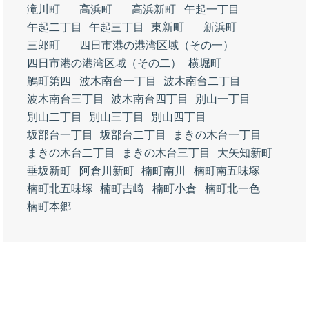
滝川町
高浜町
高浜新町
午起一丁目
午起二丁目
午起三丁目
東新町
新浜町
三郎町
四日市港の港湾区域（その一）
四日市港の港湾区域（その二）
横堀町
鵤町第四
波木南台一丁目
波木南台二丁目
波木南台三丁目
波木南台四丁目
別山一丁目
別山二丁目
別山三丁目
別山四丁目
坂部台一丁目
坂部台二丁目
まきの木台一丁目
まきの木台二丁目
まきの木台三丁目
大矢知新町
垂坂新町
阿倉川新町
楠町南川
楠町南五味塚
楠町北五味塚
楠町吉崎
楠町小倉
楠町北一色
楠町本郷