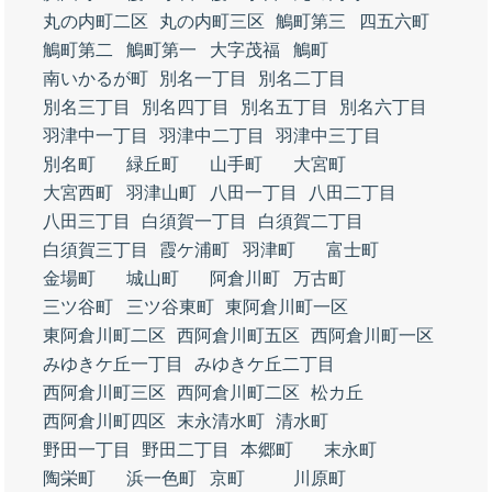
丸の内町二区
丸の内町三区
鵤町第三
四五六町
鵤町第二
鵤町第一
大字茂福
鵤町
南いかるが町
別名一丁目
別名二丁目
別名三丁目
別名四丁目
別名五丁目
別名六丁目
羽津中一丁目
羽津中二丁目
羽津中三丁目
別名町
緑丘町
山手町
大宮町
大宮西町
羽津山町
八田一丁目
八田二丁目
八田三丁目
白須賀一丁目
白須賀二丁目
白須賀三丁目
霞ケ浦町
羽津町
富士町
金場町
城山町
阿倉川町
万古町
三ツ谷町
三ツ谷東町
東阿倉川町一区
東阿倉川町二区
西阿倉川町五区
西阿倉川町一区
みゆきケ丘一丁目
みゆきケ丘二丁目
西阿倉川町三区
西阿倉川町二区
松カ丘
西阿倉川町四区
末永清水町
清水町
野田一丁目
野田二丁目
本郷町
末永町
陶栄町
浜一色町
京町
川原町