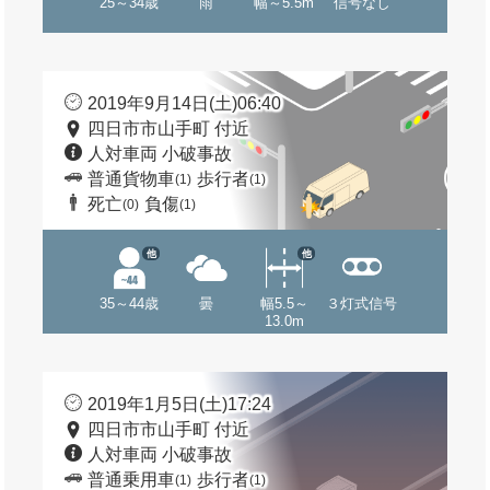
25～34歳
雨
幅～5.5m
信号なし
2019年9月14日(土)06:40
四日市市山手町 付近
人対車両 小破事故
普通貨物車
歩行者
(1)
(1)
死亡
負傷
(0)
(1)
他
他
35～44歳
曇
幅5.5～
３灯式信号
13.0m
2019年1月5日(土)17:24
四日市市山手町 付近
人対車両 小破事故
普通乗用車
歩行者
(1)
(1)