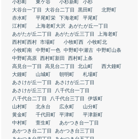
小杉町
東ケ谷
小杉新町
小杉
大谷台一丁目
大谷台二丁目
黒田町
北野町
赤水町
平尾町栄
下海老町
平尾町
江村町
上海老町大沢
あがたが丘一丁目
あがたが丘二丁目
あがたが丘三丁目
上海老町
西村町西村
市場町
小牧町西
小牧町北
小牧町南
中野町一色
中野町中瀬古
中野町山条
中野町高原
西村町新田
西村町上条
高見台一丁目
高見台二丁目
北山町
西大鐘町
大鐘町
山城町
朝明町
札場町
あさけが丘一丁目
あさけが丘二丁目
あさけが丘三丁目
八千代台一丁目
八千代台二丁目
八千代台三丁目
伊坂町
山村町
北永台
広永町
山分町
黄金町
千代田町
平津町
平津新町
中村町
萱生町
あかつき台一丁目
あかつき台二丁目
あかつき台三丁目
あかつき台四丁目
あかつき台五丁目