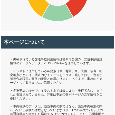
本ページについて
・掲載されている交通事故発生情報は警察庁公開の「交通事故統計
情報のオープンデータ」2019～2024年を使用しています。
・イラストに使用している各要素（車、背景、車、天候、信号、衝
突地点など）は、代表的なイメージをイラスト化しており、色や形
状等含め現実の事故の状況とは異なります。あくまで、事故のイメ
ージとして参考までにご活用ください。
・多重事故の場合でもイラスト上では最大２台（歩行者含む）まで
しか表現されていません。詳細は事故の個別ページの文字情報をご
参照ください。
・車両種別のデータは、該当車両の数ではなく、該当車両種別の関
わっている事故の件数となっています（例：1つの事故で2台以上の
普通自動車が衝突した場合でも1件とカウント）。また、不明車両が