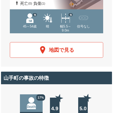
死亡
負傷
(0)
(1)
他
他
45～54歳
晴
幅5.5～
信号なし
9.0m
地図で見る
山手町の事故の特徴
17%
4.9
5.0