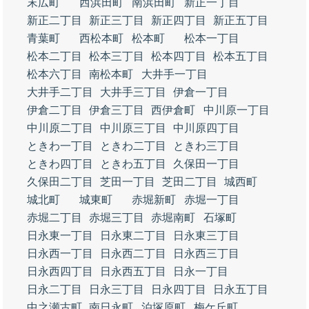
末広町
西浜田町
南浜田町
新正一丁目
新正二丁目
新正三丁目
新正四丁目
新正五丁目
青葉町
西松本町
松本町
松本一丁目
松本二丁目
松本三丁目
松本四丁目
松本五丁目
松本六丁目
南松本町
大井手一丁目
大井手二丁目
大井手三丁目
伊倉一丁目
伊倉二丁目
伊倉三丁目
西伊倉町
中川原一丁目
中川原二丁目
中川原三丁目
中川原四丁目
ときわ一丁目
ときわ二丁目
ときわ三丁目
ときわ四丁目
ときわ五丁目
久保田一丁目
久保田二丁目
芝田一丁目
芝田二丁目
城西町
城北町
城東町
赤堀新町
赤堀一丁目
赤堀二丁目
赤堀三丁目
赤堀南町
石塚町
日永東一丁目
日永東二丁目
日永東三丁目
日永西一丁目
日永西二丁目
日永西三丁目
日永西四丁目
日永西五丁目
日永一丁目
日永二丁目
日永三丁目
日永四丁目
日永五丁目
中之瀬古町
南日永町
泊塚原町
梅ケ丘町