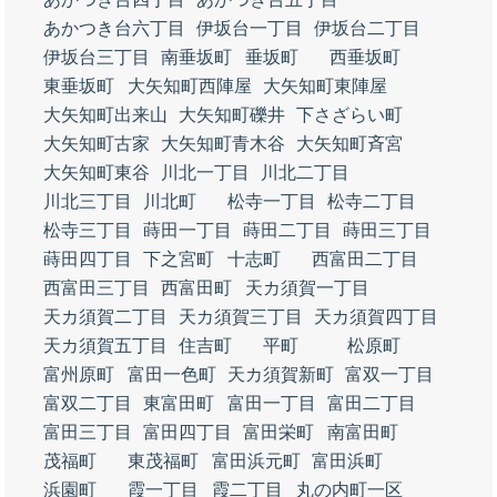
あかつき台六丁目
伊坂台一丁目
伊坂台二丁目
伊坂台三丁目
南垂坂町
垂坂町
西垂坂町
東垂坂町
大矢知町西陣屋
大矢知町東陣屋
大矢知町出来山
大矢知町礫井
下さざらい町
大矢知町古家
大矢知町青木谷
大矢知町斉宮
大矢知町東谷
川北一丁目
川北二丁目
川北三丁目
川北町
松寺一丁目
松寺二丁目
松寺三丁目
蒔田一丁目
蒔田二丁目
蒔田三丁目
蒔田四丁目
下之宮町
十志町
西富田二丁目
西富田三丁目
西富田町
天カ須賀一丁目
天カ須賀二丁目
天カ須賀三丁目
天カ須賀四丁目
天カ須賀五丁目
住吉町
平町
松原町
富州原町
富田一色町
天カ須賀新町
富双一丁目
富双二丁目
東富田町
富田一丁目
富田二丁目
富田三丁目
富田四丁目
富田栄町
南富田町
茂福町
東茂福町
富田浜元町
富田浜町
浜園町
霞一丁目
霞二丁目
丸の内町一区