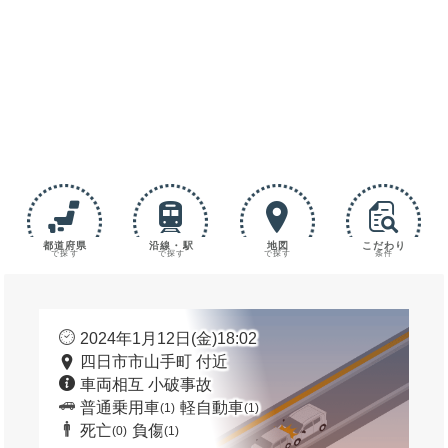
都道府県
沿線・駅
地図
こだわり
で探す
で探す
で探す
条件
2024年1月12日(金)18:02
四日市市山手町 付近
車両相互 小破事故
普通乗用車
軽自動車
(1)
(1)
死亡
負傷
(0)
(1)