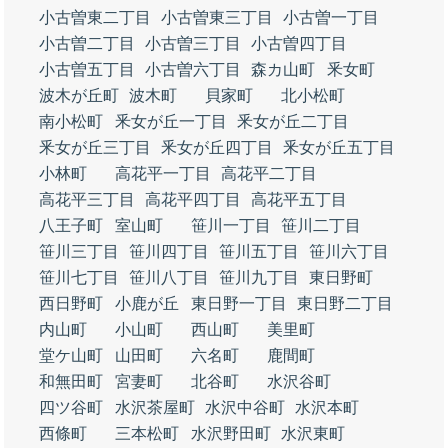
小古曽東二丁目
小古曽東三丁目
小古曽一丁目
小古曽二丁目
小古曽三丁目
小古曽四丁目
小古曽五丁目
小古曽六丁目
森カ山町
釆女町
波木が丘町
波木町
貝家町
北小松町
南小松町
釆女が丘一丁目
釆女が丘二丁目
釆女が丘三丁目
釆女が丘四丁目
釆女が丘五丁目
小林町
高花平一丁目
高花平二丁目
高花平三丁目
高花平四丁目
高花平五丁目
八王子町
室山町
笹川一丁目
笹川二丁目
笹川三丁目
笹川四丁目
笹川五丁目
笹川六丁目
笹川七丁目
笹川八丁目
笹川九丁目
東日野町
西日野町
小鹿が丘
東日野一丁目
東日野二丁目
内山町
小山町
西山町
美里町
堂ケ山町
山田町
六名町
鹿間町
和無田町
宮妻町
北谷町
水沢谷町
四ツ谷町
水沢茶屋町
水沢中谷町
水沢本町
西條町
三本松町
水沢野田町
水沢東町