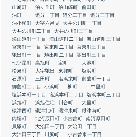
山崎町
泊ヶ丘町
泊山崎町
前田町
泊町
追分一丁目
追分二丁目
追分三丁目
泊小柳町
大字六呂見
大井の川町一丁目
大井の川町二丁目
大井の川町三丁目
海山道町一丁目
海山道町二丁目
海山道町三丁目
宮東町一丁目
宮東町二丁目
宮東町三丁目
馳出町一丁目
馳出町二丁目
馳出町三丁目
七ツ屋町
高旭町
宝町
大池町
松泉町
大字馳出
東邦町
塩浜町
石原町
三田町
塩浜栄町
御薗町一丁目
御薗町二丁目
小浜町
柳町
中里町
塩浜本町一丁目
塩浜本町二丁目
塩浜本町三丁目
浜旭町
浜旭住宅
川合町
大里町
磯津西町
磯津北町
磯津東町
磯津南町
内堀町
北河原田町
小古曽町
南河原田町
貝塚町
大治田一丁目
大治田二丁目
大治田三丁目
川尻町
小古曽東一丁目