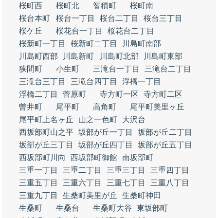
桜町西
桜町北
智積町
桜町南
桜台本町
桜台一丁目
桜台二丁目
桜台三丁目
桜ケ丘
桜花台一丁目
桜花台二丁目
桜新町一丁目
桜新町二丁目
川島町南部
川島町西部
川島新町
川島町北部
川島町東部
狭間町
小生町
三滝台一丁目
三滝台二丁目
三滝台三丁目
三滝台四丁目
浮橋一丁目
浮橋二丁目
菅原町
寺方町一区
寺方町二区
曽井町
尾平町
高角町
尾平町美里ヶ丘
尾平町上名ヶ丘
山之一色町
大沢台
西坂部町山之平
坂部が丘一丁目
坂部が丘二丁目
坂部が丘三丁目
坂部が丘四丁目
坂部が丘五丁目
西坂部町川向
西坂部町御館
南坂部町
三重一丁目
三重二丁目
三重三丁目
三重四丁目
三重五丁目
三重六丁目
三重七丁目
三重八丁目
三重九丁目
生桑町美里が丘
生桑町神田
生桑町
生桑台
生桑町大谷
東坂部町