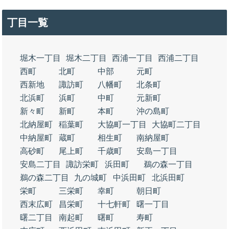
丁目一覧
堀木一丁目
堀木二丁目
西浦一丁目
西浦二丁目
西町
北町
中部
元町
西新地
諏訪町
八幡町
北条町
北浜町
浜町
中町
元新町
新々町
新町
本町
沖の島町
北納屋町
稲葉町
大協町一丁目
大協町二丁目
中納屋町
蔵町
相生町
南納屋町
高砂町
尾上町
千歳町
安島一丁目
安島二丁目
諏訪栄町
浜田町
鵜の森一丁目
鵜の森二丁目
九の城町
中浜田町
北浜田町
栄町
三栄町
幸町
朝日町
西末広町
昌栄町
十七軒町
曙一丁目
曙二丁目
南起町
曙町
寿町