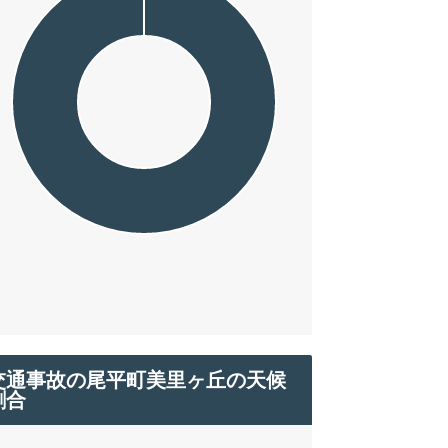
交通事故の尾平町美里ヶ丘の天候
割合