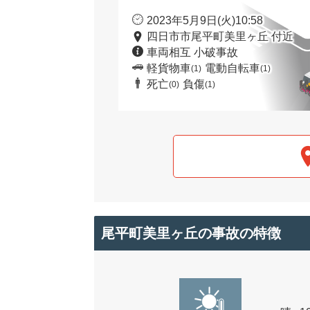
2023年5月9日(火)10:58
四日市市尾平町美里ヶ丘 付近
車両相互 小破事故
軽貨物車
電動自転車
(1)
(1)
死亡
負傷
(0)
(1)
尾平町美里ヶ丘の事故の特徴