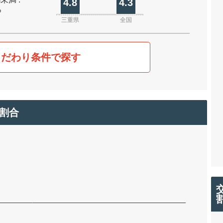
4.8
4.3
%
三重県
全国
こだわり条件で探す
割合