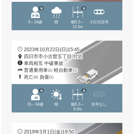
他
他
0～24歳
雨
幅5.5～
３灯式信号
13.0m
2023年10月22日(日)15:45
四日市市小古曽五丁目 付近
車両相互 中破事故
普通乗用車
軽自動車
(1)
(1)
死亡
負傷
(0)
(1)
他
他
25～34歳
晴
幅5.5～
信号なし
9.0m
2019年3月1日(金)19:50