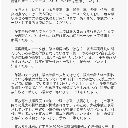
情報のオープンデータ」2019～2024年を使用しています。
・イラストに使用している各要素（車、背景、車、天候、信号、衝
突地点など）は、代表的なイメージをイラスト化しており、色や形
状等含め現実の事故の状況とは異なります。あくまで、事故のイメ
ージとして参考までにご活用ください。
・多重事故の場合でもイラスト上では最大２台（歩行者含む）まで
しか表現されていません。詳細は事故の個別ページの文字情報をご
参照ください。
・車両種別のデータは、該当車両の数ではなく、該当車両種別の関
わっている事故の件数となっています（例：1つの事故で2台以上の
普通自動車が衝突した場合でも1件とカウント）。また、不明車両が
含まれるため、現実の事故件数と一致しない場合がございます。ご
注意ください。
・年齢のデータは、該当年齢の人数ではなく、該当年齢人物の関わ
っている事故の件数となっています（例：1つの事故で2人以上の25
～34歳が関係している場合でも1件とカウント）。また、多重事故の
運転手や同乗者など、年齢不明の関係者も含まれるため、現実の事
故件数と一致しない場合がございます。ご注意ください。
・事故毎の損壊程度（大破・中破・小破・損害なし）は、その事故
内での最大の損壊程度が掲載されます。そのため、大破事故と表示
されていても、中破や小破の車両が存在する場合がございます。同
様に死亡者のいる事故は死亡事故と表記していますが、他に負傷者
が存在する場合がございます。予めご了承ください。
・事故発生地点の町丁目は2020年国勢調査時点の住所情報を元に推