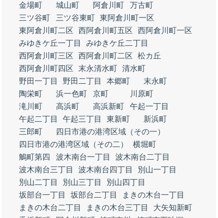
金場町
城山町
阿倉川町
万古町
三ツ谷町
三ツ谷東町
東阿倉川町一区
東阿倉川町二区
西阿倉川町五区
西阿倉川町一区
みゆきケ丘一丁目
みゆきケ丘二丁目
西阿倉川町三区
西阿倉川町二区
松カ丘
西阿倉川町四区
末永清水町
清水町
野田一丁目
野田二丁目
本郷町
末永町
陶栄町
浜一色町
京町
川原町
滝川町
高浜町
高浜新町
午起一丁目
午起二丁目
午起三丁目
東新町
新浜町
三郎町
四日市港の港湾区域（その一）
四日市港の港湾区域（その二）
横堀町
鵤町第四
波木南台一丁目
波木南台二丁目
波木南台三丁目
波木南台四丁目
別山一丁目
別山二丁目
別山三丁目
別山四丁目
坂部台一丁目
坂部台二丁目
まきの木台一丁目
まきの木台二丁目
まきの木台三丁目
大矢知新町