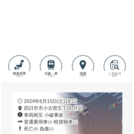
都道府県
沿線・駅
地図
こだわり
で探す
で探す
で探す
条件
2024年6月15日(土)19:12
四日市市小古曽五丁目 付近
車両相互 小破事故
普通乗用車
軽貨物車
(1)
(1)
死亡
負傷
(0)
(1)