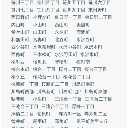
笹川三丁目
笹川四丁目
笹川五丁目
笹川六丁目
笹川七丁目
笹川八丁目
笹川九丁目
東日野町
西日野町
小鹿が丘
東日野一丁目
東日野二丁目
内山町
小山町
西山町
美里町
堂ケ山町
山田町
六名町
鹿間町
和無田町
宮妻町
北谷町
水沢谷町
四ツ谷町
水沢茶屋町
水沢中谷町
水沢本町
西條町
三本松町
水沢野田町
水沢東町
桜町西
桜町北
智積町
桜町南
桜台本町
桜台一丁目
桜台二丁目
桜台三丁目
桜ケ丘
桜花台一丁目
桜花台二丁目
桜新町一丁目
桜新町二丁目
川島町南部
川島町西部
川島新町
川島町北部
川島町東部
狭間町
小生町
三滝台一丁目
三滝台二丁目
三滝台三丁目
三滝台四丁目
浮橋一丁目
浮橋二丁目
菅原町
寺方町一区
寺方町二区
曽井町
尾平町
高角町
尾平町美里ヶ丘