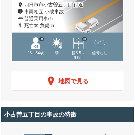
四日市市小古曽五丁目 付近
車両相互 小破事故
普通乗用車
(2)
死亡
負傷
(0)
(2)
他
他
25～34歳
晴
幅5.5～
信号なし
9.0m
地図で見る
小古曽五丁目の事故の特徴