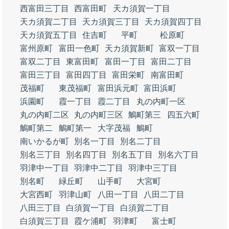
西富田三丁目
西富田町
天カ須賀一丁目
天カ須賀二丁目
天カ須賀三丁目
天カ須賀四丁目
天カ須賀五丁目
住吉町
平町
松原町
富州原町
富田一色町
天カ須賀新町
富双一丁目
富双二丁目
東富田町
富田一丁目
富田二丁目
富田三丁目
富田四丁目
富田栄町
南富田町
茂福町
東茂福町
富田浜元町
富田浜町
浜園町
霞一丁目
霞二丁目
丸の内町一区
丸の内町二区
丸の内町三区
鵤町第三
四五六町
鵤町第二
鵤町第一
大字茂福
鵤町
南いかるが町
別名一丁目
別名二丁目
別名三丁目
別名四丁目
別名五丁目
別名六丁目
羽津中一丁目
羽津中二丁目
羽津中三丁目
別名町
緑丘町
山手町
大宮町
大宮西町
羽津山町
八田一丁目
八田二丁目
八田三丁目
白須賀一丁目
白須賀二丁目
白須賀三丁目
霞ケ浦町
羽津町
富士町