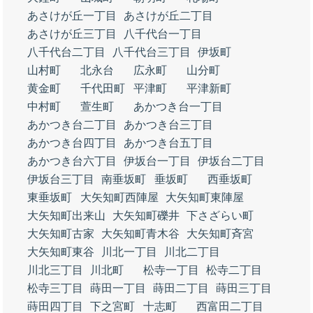
あさけが丘一丁目
あさけが丘二丁目
あさけが丘三丁目
八千代台一丁目
八千代台二丁目
八千代台三丁目
伊坂町
山村町
北永台
広永町
山分町
黄金町
千代田町
平津町
平津新町
中村町
萱生町
あかつき台一丁目
あかつき台二丁目
あかつき台三丁目
あかつき台四丁目
あかつき台五丁目
あかつき台六丁目
伊坂台一丁目
伊坂台二丁目
伊坂台三丁目
南垂坂町
垂坂町
西垂坂町
東垂坂町
大矢知町西陣屋
大矢知町東陣屋
大矢知町出来山
大矢知町礫井
下さざらい町
大矢知町古家
大矢知町青木谷
大矢知町斉宮
大矢知町東谷
川北一丁目
川北二丁目
川北三丁目
川北町
松寺一丁目
松寺二丁目
松寺三丁目
蒔田一丁目
蒔田二丁目
蒔田三丁目
蒔田四丁目
下之宮町
十志町
西富田二丁目