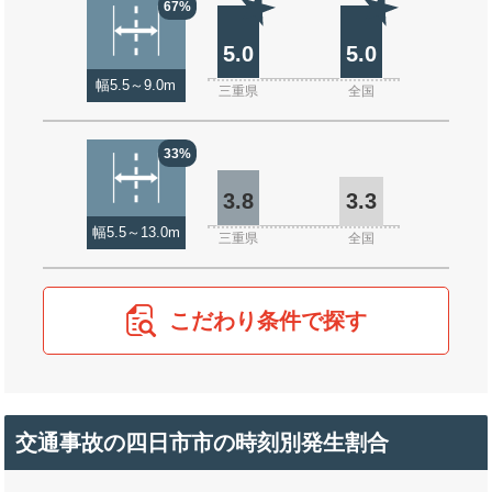
67%
5.0
5.0
幅5.5～9.0m
三重県
全国
33%
3.8
3.3
幅5.5～13.0m
三重県
全国
こだわり条件で探す
交通事故の四日市市の時刻別発生割合