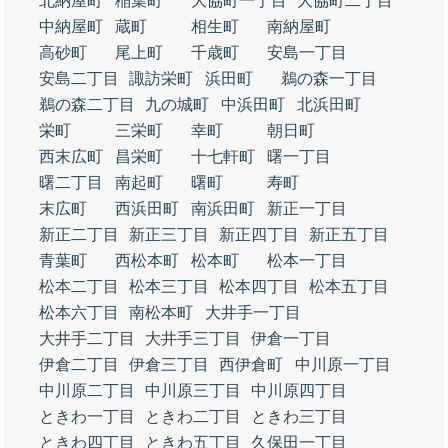
北納屋町
稲葉町
大協町一丁目
大協町二丁目
中納屋町
蔵町
相生町
南納屋町
高砂町
尾上町
千歳町
安島一丁目
安島二丁目
諏訪栄町
浜田町
鵜の森一丁目
鵜の森二丁目
九の城町
中浜田町
北浜田町
栄町
三栄町
幸町
朝日町
西末広町
昌栄町
十七軒町
曙一丁目
曙二丁目
南起町
曙町
寿町
末広町
西浜田町
南浜田町
新正一丁目
新正二丁目
新正三丁目
新正四丁目
新正五丁目
青葉町
西松本町
松本町
松本一丁目
松本二丁目
松本三丁目
松本四丁目
松本五丁目
松本六丁目
南松本町
大井手一丁目
大井手二丁目
大井手三丁目
伊倉一丁目
伊倉二丁目
伊倉三丁目
西伊倉町
中川原一丁目
中川原二丁目
中川原三丁目
中川原四丁目
ときわ一丁目
ときわ二丁目
ときわ三丁目
ときわ四丁目
ときわ五丁目
久保田一丁目