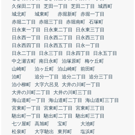
久保田二丁目
芝田一丁目
芝田二丁目
城西町
城北町
城東町
赤堀新町
赤堀一丁目
赤堀二丁目
赤堀三丁目
赤堀南町
石塚町
日永東一丁目
日永東二丁目
日永東三丁目
日永西一丁目
日永西二丁目
日永西三丁目
日永西四丁目
日永西五丁目
日永一丁目
日永二丁目
日永三丁目
日永四丁目
日永五丁目
中之瀬古町
南日永町
泊塚原町
梅ケ丘町
山崎町
泊ヶ丘町
泊山崎町
前田町
泊町
追分一丁目
追分二丁目
追分三丁目
泊小柳町
大字六呂見
大井の川町一丁目
大井の川町二丁目
大井の川町三丁目
海山道町一丁目
海山道町二丁目
海山道町三丁目
宮東町一丁目
宮東町二丁目
宮東町三丁目
馳出町一丁目
馳出町二丁目
馳出町三丁目
七ツ屋町
高旭町
宝町
大池町
松泉町
大字馳出
東邦町
塩浜町