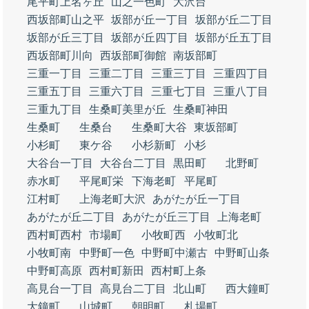
尾平町上名ヶ丘
山之一色町
大沢台
西坂部町山之平
坂部が丘一丁目
坂部が丘二丁目
坂部が丘三丁目
坂部が丘四丁目
坂部が丘五丁目
西坂部町川向
西坂部町御館
南坂部町
三重一丁目
三重二丁目
三重三丁目
三重四丁目
三重五丁目
三重六丁目
三重七丁目
三重八丁目
三重九丁目
生桑町美里が丘
生桑町神田
生桑町
生桑台
生桑町大谷
東坂部町
小杉町
東ケ谷
小杉新町
小杉
大谷台一丁目
大谷台二丁目
黒田町
北野町
赤水町
平尾町栄
下海老町
平尾町
江村町
上海老町大沢
あがたが丘一丁目
あがたが丘二丁目
あがたが丘三丁目
上海老町
西村町西村
市場町
小牧町西
小牧町北
小牧町南
中野町一色
中野町中瀬古
中野町山条
中野町高原
西村町新田
西村町上条
高見台一丁目
高見台二丁目
北山町
西大鐘町
大鐘町
山城町
朝明町
札場町