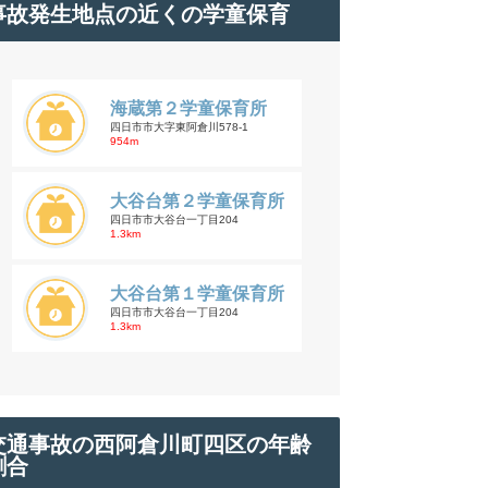
事故発生地点の近くの学童保育
海蔵第２学童保育所
四日市市大字東阿倉川578-1
954m
大谷台第２学童保育所
四日市市大谷台一丁目204
1.3km
大谷台第１学童保育所
四日市市大谷台一丁目204
1.3km
交通事故の西阿倉川町四区の年齢
割合