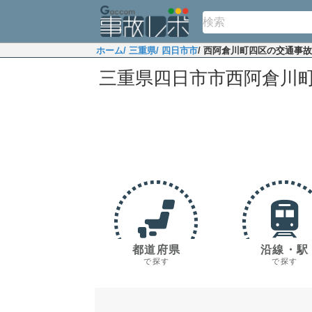
ホーム
/ 三重県
/ 四日市市
/ 西阿倉川町四区の交通事
三重県四日市市西阿倉川
都道府県
沿線・駅
で探す
で探す