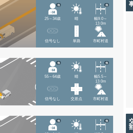
他
他
25～34歳
晴
幅9.0～
13.0m
信号なし
単路
市町村道
他
他
55～64歳
晴
幅5.5～
13.0m
信号なし
交差点
市町村道
他
他