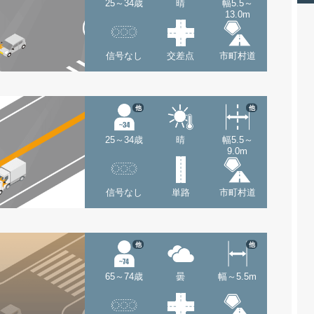
25～34歳
晴
幅5.5～
13.0m
信号なし
交差点
市町村道
他
他
25～34歳
晴
幅5.5～
9.0m
信号なし
単路
市町村道
他
他
65～74歳
曇
幅～5.5m