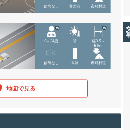
信号なし
交差点
市町村道
他
他
0～24歳
晴
幅3.5～
5.5m
信号なし
単路
市町村道
地図で見る