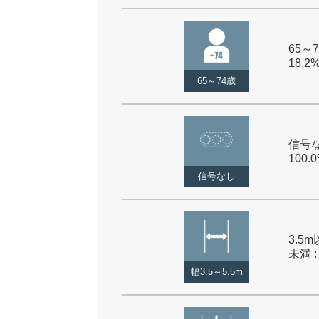
65～7
18.2
65～74歳
信号な
100.
信号なし
3.5m
未満 :
幅3.5～5.5m