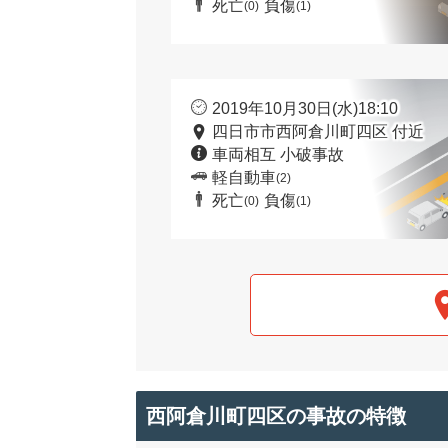
死亡
負傷
(0)
(1)
2019年10月30日(水)18:10
四日市市西阿倉川町四区 付近
車両相互 小破事故
軽自動車
(2)
死亡
負傷
(0)
(1)
西阿倉川町四区の事故の特徴