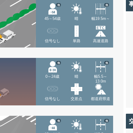
他
他
45～54歳
晴
幅19.5m～
信号なし
単路
高速道路
他
他
0～24歳
晴
幅5.5～
13.0m
信号なし
交差点
都道府県道
他
他