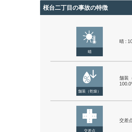
桜台二丁目の事故の特徴
晴 : 1
晴
舗装（
100.
舗装（乾燥）
交差点 
交差点