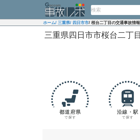
ホーム
/ 三重県
/ 四日市市
/ 桜台二丁目の交通事故情報
三重県四日市市桜台二丁
都道府県
沿線・駅
で探す
で探す