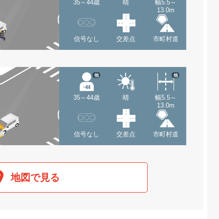
35～44歳
晴
幅5.5～
13.0m
信号なし
交差点
市町村道
他
他
35～44歳
晴
幅5.5～
13.0m
信号なし
交差点
市町村道
地図で見る