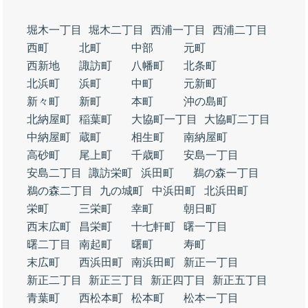
堀木一丁目
堀木二丁目
西浦一丁目
西浦二丁目
西町
北町
中部
元町
西新地
諏訪町
八幡町
北条町
北浜町
浜町
中町
元新町
新々町
新町
本町
沖の島町
北納屋町
稲葉町
大協町一丁目
大協町二丁目
中納屋町
蔵町
相生町
南納屋町
高砂町
尾上町
千歳町
安島一丁目
安島二丁目
諏訪栄町
浜田町
鵜の森一丁目
鵜の森二丁目
九の城町
中浜田町
北浜田町
栄町
三栄町
幸町
朝日町
西末広町
昌栄町
十七軒町
曙一丁目
曙二丁目
南起町
曙町
寿町
末広町
西浜田町
南浜田町
新正一丁目
新正二丁目
新正三丁目
新正四丁目
新正五丁目
青葉町
西松本町
松本町
松本一丁目