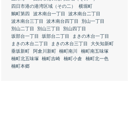
四日市港の港湾区域（その二）
横堀町
鵤町第四
波木南台一丁目
波木南台二丁目
波木南台三丁目
波木南台四丁目
別山一丁目
別山二丁目
別山三丁目
別山四丁目
坂部台一丁目
坂部台二丁目
まきの木台一丁目
まきの木台二丁目
まきの木台三丁目
大矢知新町
垂坂新町
阿倉川新町
楠町南川
楠町南五味塚
楠町北五味塚
楠町吉崎
楠町小倉
楠町北一色
楠町本郷