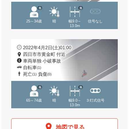
他
他
25～34歳
晴
幅9.0～
信号なし
13.0m
2022年4月2日(土)01:00
四日市市黄金町 付近
車両単独 小破事故
自転車
(1)
死亡
負傷
(1)
(0)
他
他
65～74歳
晴
幅9.0～
３灯式信号
13.0m
地図で見る