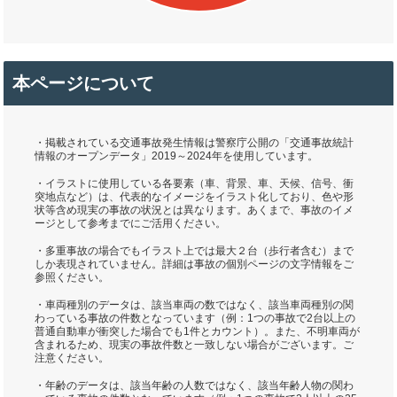
本ページについて
・掲載されている交通事故発生情報は警察庁公開の「交通事故統計
情報のオープンデータ」2019～2024年を使用しています。
・イラストに使用している各要素（車、背景、車、天候、信号、衝
突地点など）は、代表的なイメージをイラスト化しており、色や形
状等含め現実の事故の状況とは異なります。あくまで、事故のイメ
ージとして参考までにご活用ください。
・多重事故の場合でもイラスト上では最大２台（歩行者含む）まで
しか表現されていません。詳細は事故の個別ページの文字情報をご
参照ください。
・車両種別のデータは、該当車両の数ではなく、該当車両種別の関
わっている事故の件数となっています（例：1つの事故で2台以上の
普通自動車が衝突した場合でも1件とカウント）。また、不明車両が
含まれるため、現実の事故件数と一致しない場合がございます。ご
注意ください。
・年齢のデータは、該当年齢の人数ではなく、該当年齢人物の関わ