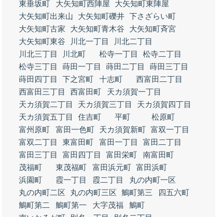
東垂坂町
大矢知町西陣屋
大矢知町東陣屋
大矢知町出来山
大矢知町礫井
下さざらい町
大矢知町古家
大矢知町青木谷
大矢知町斉宮
大矢知町東谷
川北一丁目
川北二丁目
川北三丁目
川北町
松寺一丁目
松寺二丁目
松寺三丁目
蒔田一丁目
蒔田二丁目
蒔田三丁目
蒔田四丁目
下之宮町
十志町
西富田二丁目
西富田三丁目
西富田町
天カ須賀一丁目
天カ須賀二丁目
天カ須賀三丁目
天カ須賀四丁目
天カ須賀五丁目
住吉町
平町
松原町
富州原町
富田一色町
天カ須賀新町
富双一丁目
富双二丁目
東富田町
富田一丁目
富田二丁目
富田三丁目
富田四丁目
富田栄町
南富田町
茂福町
東茂福町
富田浜元町
富田浜町
浜園町
霞一丁目
霞二丁目
丸の内町一区
丸の内町二区
丸の内町三区
鵤町第三
四五六町
鵤町第二
鵤町第一
大字茂福
鵤町