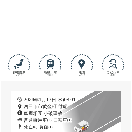
都道府県
沿線・駅
地図
こだわり
で探す
で探す
で探す
条件
2024年1月17日(水)08:01
四日市市黄金町 付近
車両相互 小破事故
普通乗用車
自転車
(1)
(1)
死亡
負傷
(0)
(1)