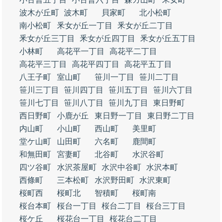
波木が丘町
波木町
貝家町
北小松町
南小松町
釆女が丘一丁目
釆女が丘二丁目
釆女が丘三丁目
釆女が丘四丁目
釆女が丘五丁目
小林町
高花平一丁目
高花平二丁目
高花平三丁目
高花平四丁目
高花平五丁目
八王子町
室山町
笹川一丁目
笹川二丁目
笹川三丁目
笹川四丁目
笹川五丁目
笹川六丁目
笹川七丁目
笹川八丁目
笹川九丁目
東日野町
西日野町
小鹿が丘
東日野一丁目
東日野二丁目
内山町
小山町
西山町
美里町
堂ケ山町
山田町
六名町
鹿間町
和無田町
宮妻町
北谷町
水沢谷町
四ツ谷町
水沢茶屋町
水沢中谷町
水沢本町
西條町
三本松町
水沢野田町
水沢東町
桜町西
桜町北
智積町
桜町南
桜台本町
桜台一丁目
桜台二丁目
桜台三丁目
桜ケ丘
桜花台一丁目
桜花台二丁目