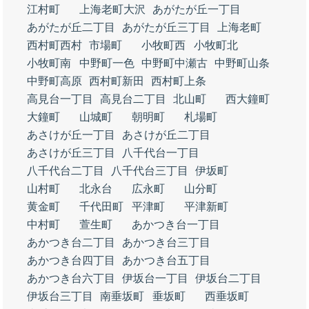
江村町
上海老町大沢
あがたが丘一丁目
あがたが丘二丁目
あがたが丘三丁目
上海老町
西村町西村
市場町
小牧町西
小牧町北
小牧町南
中野町一色
中野町中瀬古
中野町山条
中野町高原
西村町新田
西村町上条
高見台一丁目
高見台二丁目
北山町
西大鐘町
大鐘町
山城町
朝明町
札場町
あさけが丘一丁目
あさけが丘二丁目
あさけが丘三丁目
八千代台一丁目
八千代台二丁目
八千代台三丁目
伊坂町
山村町
北永台
広永町
山分町
黄金町
千代田町
平津町
平津新町
中村町
萱生町
あかつき台一丁目
あかつき台二丁目
あかつき台三丁目
あかつき台四丁目
あかつき台五丁目
あかつき台六丁目
伊坂台一丁目
伊坂台二丁目
伊坂台三丁目
南垂坂町
垂坂町
西垂坂町