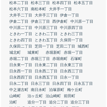
松本二丁目
松本三丁目
松本四丁目
松本五丁目
松本六丁目
南松本町
大井手一丁目
大井手二丁目
大井手三丁目
伊倉一丁目
伊倉二丁目
伊倉三丁目
西伊倉町
中川原一丁目
中川原二丁目
中川原三丁目
中川原四丁目
ときわ一丁目
ときわ二丁目
ときわ三丁目
ときわ四丁目
ときわ五丁目
久保田一丁目
久保田二丁目
芝田一丁目
芝田二丁目
城西町
城北町
城東町
赤堀新町
赤堀一丁目
赤堀二丁目
赤堀三丁目
赤堀南町
石塚町
日永東一丁目
日永東二丁目
日永東三丁目
日永西一丁目
日永西二丁目
日永西三丁目
日永西四丁目
日永西五丁目
日永一丁目
日永二丁目
日永三丁目
日永四丁目
日永五丁目
中之瀬古町
南日永町
泊塚原町
梅ケ丘町
山崎町
泊ヶ丘町
泊山崎町
前田町
泊町
追分一丁目
追分二丁目
追分三丁目