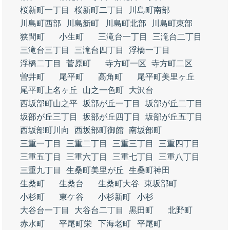
桜新町一丁目
桜新町二丁目
川島町南部
川島町西部
川島新町
川島町北部
川島町東部
狭間町
小生町
三滝台一丁目
三滝台二丁目
三滝台三丁目
三滝台四丁目
浮橋一丁目
浮橋二丁目
菅原町
寺方町一区
寺方町二区
曽井町
尾平町
高角町
尾平町美里ヶ丘
尾平町上名ヶ丘
山之一色町
大沢台
西坂部町山之平
坂部が丘一丁目
坂部が丘二丁目
坂部が丘三丁目
坂部が丘四丁目
坂部が丘五丁目
西坂部町川向
西坂部町御館
南坂部町
三重一丁目
三重二丁目
三重三丁目
三重四丁目
三重五丁目
三重六丁目
三重七丁目
三重八丁目
三重九丁目
生桑町美里が丘
生桑町神田
生桑町
生桑台
生桑町大谷
東坂部町
小杉町
東ケ谷
小杉新町
小杉
大谷台一丁目
大谷台二丁目
黒田町
北野町
赤水町
平尾町栄
下海老町
平尾町