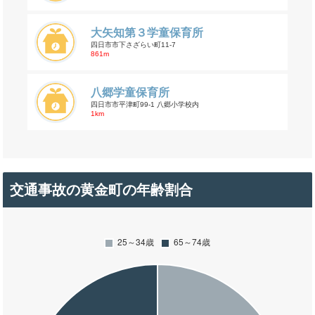
大矢知第３学童保育所
四日市市下さざらい町11-7
861m
八郷学童保育所
四日市市平津町99-1 八郷小学校内
1km
交通事故の黄金町の年齢割合