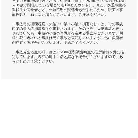
っている事故の件数となっています（例：1つの事故で2人以上の25
～34歳が関係している場合でも1件とカウント）。また、多重事故の
運転手や同乗者など、年齢不明の関係者も含まれるため、現実の事
故件数と一致しない場合がございます。ご注意ください。
・事故毎の損壊程度（大破・中破・小破・損害なし）は、その事故
内での最大の損壊程度が掲載されます。そのため、大破事故と表示
されていても、中破や小破の車両が存在する場合がございます。同
様に死亡者のいる事故は死亡事故と表記していますが、他に負傷者
が存在する場合がございます。予めご了承ください。
・事故発生地点の町丁目は2020年国勢調査時点の住所情報を元に推
定しています。現在の町丁目名と異なる場合がございますので、あ
らかじめご了承ください。