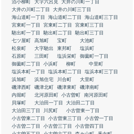
泊小柳町
大字六呂見
大井の川町一丁目
大井の川町二丁目
大井の川町三丁目
海山道町一丁目
海山道町二丁目
海山道町三丁目
宮東町一丁目
宮東町二丁目
宮東町三丁目
馳出町一丁目
馳出町二丁目
馳出町三丁目
七ツ屋町
高旭町
宝町
大池町
松泉町
大字馳出
東邦町
塩浜町
石原町
三田町
塩浜栄町
御薗町一丁目
御薗町二丁目
小浜町
柳町
中里町
塩浜本町一丁目
塩浜本町二丁目
塩浜本町三丁目
浜旭町
浜旭住宅
川合町
大里町
磯津西町
磯津北町
磯津東町
磯津南町
内堀町
北河原田町
小古曽町
南河原田町
貝塚町
大治田一丁目
大治田二丁目
大治田三丁目
川尻町
小古曽東一丁目
小古曽東二丁目
小古曽東三丁目
小古曽一丁目
小古曽二丁目
小古曽三丁目
小古曽四丁目
小古曽五丁目
小古曽六丁目
森カ山町
釆女町