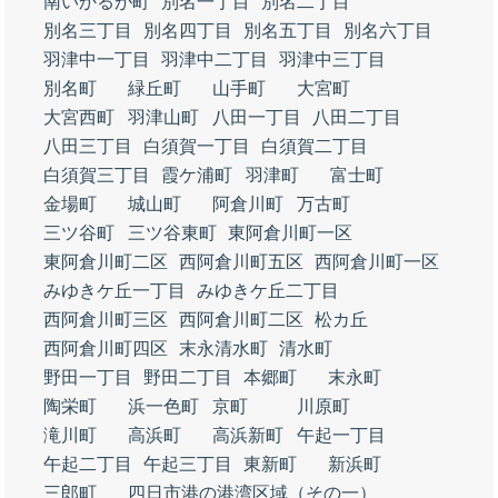
南いかるが町
別名一丁目
別名二丁目
別名三丁目
別名四丁目
別名五丁目
別名六丁目
羽津中一丁目
羽津中二丁目
羽津中三丁目
別名町
緑丘町
山手町
大宮町
大宮西町
羽津山町
八田一丁目
八田二丁目
八田三丁目
白須賀一丁目
白須賀二丁目
白須賀三丁目
霞ケ浦町
羽津町
富士町
金場町
城山町
阿倉川町
万古町
三ツ谷町
三ツ谷東町
東阿倉川町一区
東阿倉川町二区
西阿倉川町五区
西阿倉川町一区
みゆきケ丘一丁目
みゆきケ丘二丁目
西阿倉川町三区
西阿倉川町二区
松カ丘
西阿倉川町四区
末永清水町
清水町
野田一丁目
野田二丁目
本郷町
末永町
陶栄町
浜一色町
京町
川原町
滝川町
高浜町
高浜新町
午起一丁目
午起二丁目
午起三丁目
東新町
新浜町
三郎町
四日市港の港湾区域（その一）