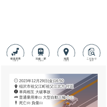
都道府県
沿線・駅
地図
こだわり
で探す
で探す
で探す
条件
2023年12月29日(金)16:50
稲沢市祖父江町祖父江北方 付近
車両相互 大破事故
普通乗用車
大型自動二輪小
(1)
(1)
死亡
負傷
(0)
(1)