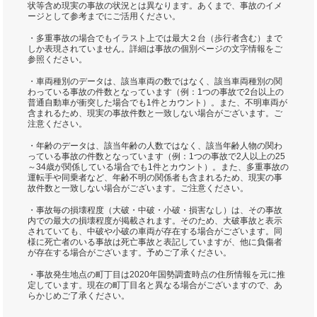
状等含め現実の事故の状況とは異なります。あくまで、事故のイメ
ージとして参考までにご活用ください。
・多重事故の場合でもイラスト上では最大２台（歩行者含む）まで
しか表現されていません。詳細は事故の個別ページの文字情報をご
参照ください。
・車両種別のデータは、該当車両の数ではなく、該当車両種別の関
わっている事故の件数となっています（例：1つの事故で2台以上の
普通自動車が衝突した場合でも1件とカウント）。また、不明車両が
含まれるため、現実の事故件数と一致しない場合がございます。ご
注意ください。
・年齢のデータは、該当年齢の人数ではなく、該当年齢人物の関わ
っている事故の件数となっています（例：1つの事故で2人以上の25
～34歳が関係している場合でも1件とカウント）。また、多重事故の
運転手や同乗者など、年齢不明の関係者も含まれるため、現実の事
故件数と一致しない場合がございます。ご注意ください。
・事故毎の損壊程度（大破・中破・小破・損害なし）は、その事故
内での最大の損壊程度が掲載されます。そのため、大破事故と表示
されていても、中破や小破の車両が存在する場合がございます。同
様に死亡者のいる事故は死亡事故と表記していますが、他に負傷者
が存在する場合がございます。予めご了承ください。
・事故発生地点の町丁目は2020年国勢調査時点の住所情報を元に推
定しています。現在の町丁目名と異なる場合がございますので、あ
らかじめご了承ください。