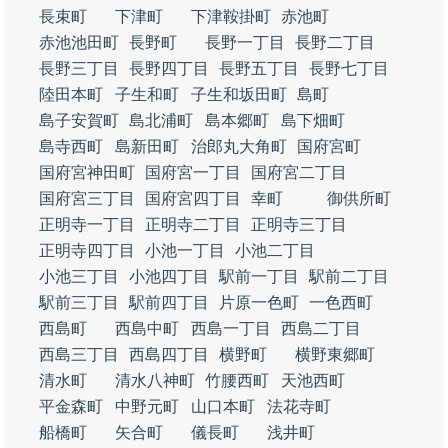
長束町
下津町
下津鞍掛町
赤池町
赤池池田町
長野町
長野一丁目
長野二丁目
長野三丁目
長野四丁目
長野五丁目
長野七丁目
陸田本町
子生和町
子生和坂田町
島町
島子安賀町
島北浦町
島本郷町
島下畑町
島寺西町
島新田町
治郎丸大角町
国府宮町
国府宮神田町
国府宮一丁目
国府宮二丁目
国府宮三丁目
国府宮四丁目
幸町
御供所町
正明寺一丁目
正明寺二丁目
正明寺三丁目
正明寺四丁目
小池一丁目
小池二丁目
小池三丁目
小池四丁目
駅前一丁目
駅前二丁目
駅前三丁目
駅前四丁目
片原一色町
一色西町
西島町
西島中町
西島一丁目
西島二丁目
西島三丁目
西島四丁目
横野町
横野東郷町
清水町
清水八神町
竹腰西町
天池西町
平金森町
中野元町
山口本町
法花寺町
船橋町
矢合町
儀長町
浅井町