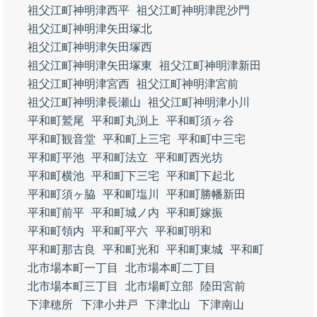
祖父江町神明津西平
祖父江町神明津毘沙門
祖父江町神明津矢田塚北
祖父江町神明津矢田塚西
祖父江町神明津矢田塚東
祖父江町神明津新田
祖父江町神明津宮西
祖父江町神明津宮前
祖父江町神明津長瀬山
祖父江町神明津小川
平和町鷲尾
平和町丸渕上
平和町須ヶ谷
平和町観音堂
平和町上三宅
平和町中三宅
平和町平池
平和町法立
平和町西光坊
平和町横池
平和町下三宅
平和町下起北
平和町須ヶ脇
平和町塩川
平和町勝幡新田
平和町前平
平和町城ノ内
平和町嫁振
平和町領内
平和町平六
平和町明和
平和町那古良
平和町光和
平和町東城
平和町
北市場本町一丁目
北市場本町二丁目
北市場本町三丁目
北市場町立部
陸田宮前
下津穂所
下津小井戸
下津北山
下津南山