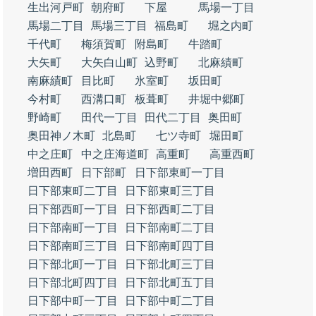
生出河戸町
朝府町
下屋
馬場一丁目
馬場二丁目
馬場三丁目
福島町
堀之内町
千代町
梅須賀町
附島町
牛踏町
大矢町
大矢白山町
込野町
北麻績町
南麻績町
目比町
氷室町
坂田町
今村町
西溝口町
板葺町
井堀中郷町
野崎町
田代一丁目
田代二丁目
奥田町
奥田神ノ木町
北島町
七ツ寺町
堀田町
中之庄町
中之庄海道町
高重町
高重西町
増田西町
日下部町
日下部東町一丁目
日下部東町二丁目
日下部東町三丁目
日下部西町一丁目
日下部西町二丁目
日下部南町一丁目
日下部南町二丁目
日下部南町三丁目
日下部南町四丁目
日下部北町一丁目
日下部北町三丁目
日下部北町四丁目
日下部北町五丁目
日下部中町一丁目
日下部中町二丁目