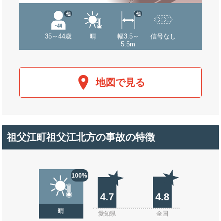
他
他
35～44歳
晴
幅3.5～
信号なし
5.5m
地図で見る
祖父江町祖父江北方の事故の特徴
100%
4.7
4.8
晴
愛知県
全国