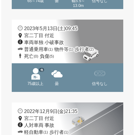
65～74歳
曇
幅5.5～
信号なし
13.0m
2023年5月13日(土)09:45
宮二丁目 付近
車両単独 小破事故
普通乗用車
物件等
歩行者
(1)
(1)
(2)
死亡
負傷
(0)
(5)
他
75歳以上
曇
信号なし
2022年12月9日(金)21:35
宮二丁目 付近
人対車両 事故
軽自動車
歩行者
(1)
(1)