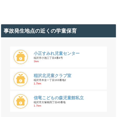
事故発生地点の近くの学童保育
小正すみれ児童センター
稲沢市小池三丁目4番4号
1km
稲沢北児童クラブ室
稲沢市木全一丁目163番地2
1.7km
信竜こどもの森児童館私立
稲沢市大塚南四丁目40番地
1.7km