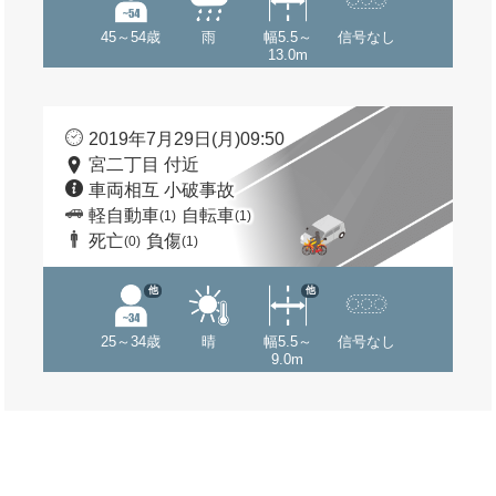
45～54歳
雨
幅5.5～
信号なし
13.0m
2019年7月29日(月)09:50
宮二丁目 付近
車両相互 小破事故
軽自動車
自転車
(1)
(1)
死亡
負傷
(0)
(1)
他
他
25～34歳
晴
幅5.5～
信号なし
9.0m