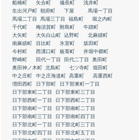
船橋町
矢合町
儀長町
浅井町
生出河戸町
朝府町
下屋
馬場一丁目
馬場二丁目
馬場三丁目
福島町
堀之内町
千代町
梅須賀町
附島町
牛踏町
大矢町
大矢白山町
込野町
北麻績町
南麻績町
目比町
氷室町
坂田町
今村町
西溝口町
板葺町
井堀中郷町
野崎町
田代一丁目
田代二丁目
奥田町
奥田神ノ木町
北島町
七ツ寺町
堀田町
中之庄町
中之庄海道町
高重町
高重西町
増田西町
日下部町
日下部東町一丁目
日下部東町二丁目
日下部東町三丁目
日下部西町一丁目
日下部西町二丁目
日下部南町一丁目
日下部南町二丁目
日下部南町三丁目
日下部南町四丁目
日下部北町一丁目
日下部北町三丁目
日下部北町四丁目
日下部北町五丁目