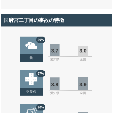
国府宮二丁目の事故の特徴
20%
3.7
3.0
曇
愛知県
全国
67%
3.8
3.9
交差点
愛知県
全国
90%