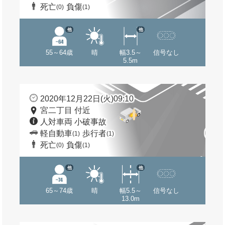
死亡
負傷
(0)
(1)
他
他
55～64歳
晴
幅3.5～
信号なし
5.5m
2020年12月22日(火)09:10
宮二丁目 付近
人対車両 小破事故
軽自動車
歩行者
(1)
(1)
死亡
負傷
(0)
(1)
他
他
65～74歳
晴
幅5.5～
信号なし
13.0m