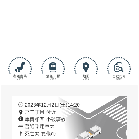
都道府県
沿線・駅
地図
こだわり
で探す
で探す
で探す
条件
2023年12月2日(土)14:20
宮二丁目 付近
車両相互 小破事故
普通乗用車
(2)
死亡
負傷
(0)
(1)