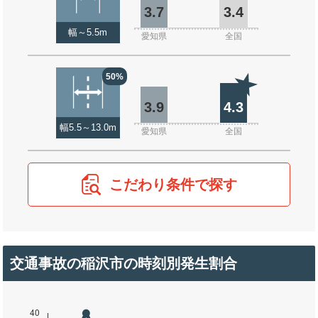
3.7
3.4
幅～5.5m
愛知県
全国
50%
3.9
4.3
幅5.5～13.0m
愛知県
全国
こだわり条件で探す
交通事故の稲沢市の時刻別発生割合