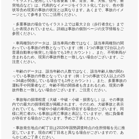
・イラストに使用している各要素（車、背景、車、天候、信号、衝
突地点など）は、代表的なイメージをイラスト化しており、色や形
状等含め現実の事故の状況とは異なります。あくまで、事故のイメ
ージとして参考までにご活用ください。
・多重事故の場合でもイラスト上では最大２台（歩行者含む）まで
しか表現されていません。詳細は事故の個別ページの文字情報をご
参照ください。
・車両種別のデータは、該当車両の数ではなく、該当車両種別の関
わっている事故の件数となっています（例：1つの事故で2台以上の
普通自動車が衝突した場合でも1件とカウント）。また、不明車両が
含まれるため、現実の事故件数と一致しない場合がございます。ご
注意ください。
・年齢のデータは、該当年齢の人数ではなく、該当年齢人物の関わ
っている事故の件数となっています（例：1つの事故で2人以上の25
～34歳が関係している場合でも1件とカウント）。また、多重事故の
運転手や同乗者など、年齢不明の関係者も含まれるため、現実の事
故件数と一致しない場合がございます。ご注意ください。
・事故毎の損壊程度（大破・中破・小破・損害なし）は、その事故
内での最大の損壊程度が掲載されます。そのため、大破事故と表示
されていても、中破や小破の車両が存在する場合がございます。同
様に死亡者のいる事故は死亡事故と表記していますが、他に負傷者
が存在する場合がございます。予めご了承ください。
・事故発生地点の町丁目は2020年国勢調査時点の住所情報を元に推
定しています。現在の町丁目名と異なる場合がございますので、あ
らかじめご了承ください。