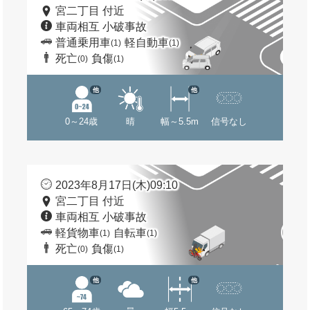
宮二丁目 付近
車両相互 小破事故
普通乗用車
軽自動車
(1)
(1)
死亡
負傷
(0)
(1)
他
他
0～24歳
晴
幅～5.5m
信号なし
2023年8月17日(木)09:10
宮二丁目 付近
車両相互 小破事故
軽貨物車
自転車
(1)
(1)
死亡
負傷
(0)
(1)
他
他