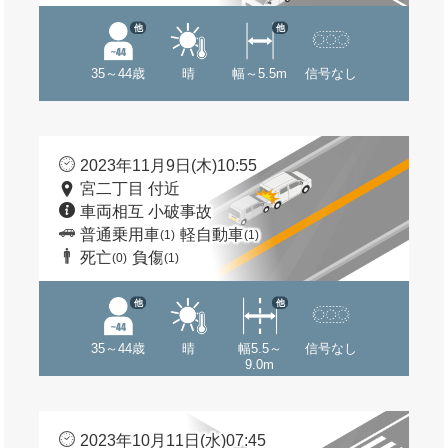
他
他
35～44歳
晴
幅～5.5m
信号なし
2023年11月9日(木)10:55
宮二丁目 付近
車両相互 小破事故
普通乗用車
軽自動車
(1)
(1)
死亡
負傷
(0)
(1)
他
他
35～44歳
晴
幅5.5～
信号なし
9.0m
2023年10月11日(水)07:45