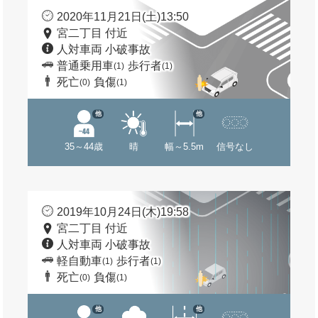
2020年11月21日(土)13:50
宮二丁目 付近
人対車両 小破事故
普通乗用車
歩行者
(1)
(1)
死亡
負傷
(0)
(1)
他
他
35～44歳
晴
幅～5.5m
信号なし
2019年10月24日(木)19:58
宮二丁目 付近
人対車両 小破事故
軽自動車
歩行者
(1)
(1)
死亡
負傷
(0)
(1)
他
他