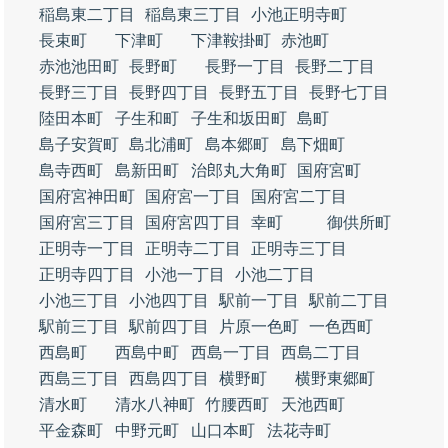
稲島東二丁目
稲島東三丁目
小池正明寺町
長束町
下津町
下津鞍掛町
赤池町
赤池池田町
長野町
長野一丁目
長野二丁目
長野三丁目
長野四丁目
長野五丁目
長野七丁目
陸田本町
子生和町
子生和坂田町
島町
島子安賀町
島北浦町
島本郷町
島下畑町
島寺西町
島新田町
治郎丸大角町
国府宮町
国府宮神田町
国府宮一丁目
国府宮二丁目
国府宮三丁目
国府宮四丁目
幸町
御供所町
正明寺一丁目
正明寺二丁目
正明寺三丁目
正明寺四丁目
小池一丁目
小池二丁目
小池三丁目
小池四丁目
駅前一丁目
駅前二丁目
駅前三丁目
駅前四丁目
片原一色町
一色西町
西島町
西島中町
西島一丁目
西島二丁目
西島三丁目
西島四丁目
横野町
横野東郷町
清水町
清水八神町
竹腰西町
天池西町
平金森町
中野元町
山口本町
法花寺町