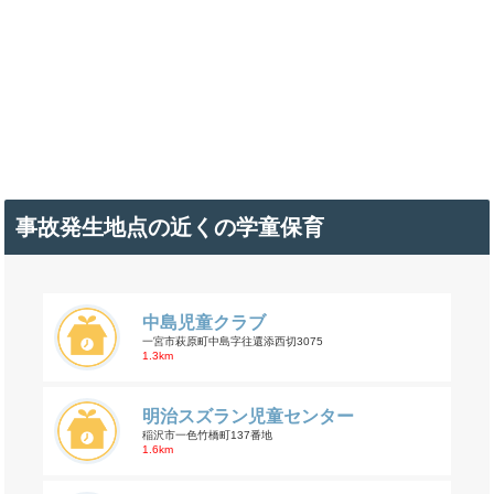
事故発生地点の近くの学童保育
中島児童クラブ
一宮市萩原町中島字往還添西切3075
1.3km
明治スズラン児童センター
稲沢市一色竹橋町137番地
1.6km