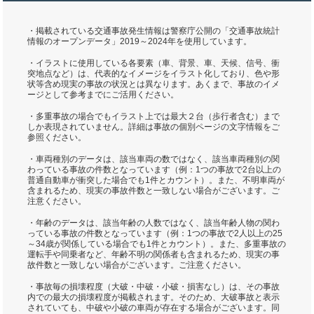
・掲載されている交通事故発生情報は警察庁公開の「交通事故統計
情報のオープンデータ」2019～2024年を使用しています。
・イラストに使用している各要素（車、背景、車、天候、信号、衝
突地点など）は、代表的なイメージをイラスト化しており、色や形
状等含め現実の事故の状況とは異なります。あくまで、事故のイメ
ージとして参考までにご活用ください。
・多重事故の場合でもイラスト上では最大２台（歩行者含む）まで
しか表現されていません。詳細は事故の個別ページの文字情報をご
参照ください。
・車両種別のデータは、該当車両の数ではなく、該当車両種別の関
わっている事故の件数となっています（例：1つの事故で2台以上の
普通自動車が衝突した場合でも1件とカウント）。また、不明車両が
含まれるため、現実の事故件数と一致しない場合がございます。ご
注意ください。
・年齢のデータは、該当年齢の人数ではなく、該当年齢人物の関わ
っている事故の件数となっています（例：1つの事故で2人以上の25
～34歳が関係している場合でも1件とカウント）。また、多重事故の
運転手や同乗者など、年齢不明の関係者も含まれるため、現実の事
故件数と一致しない場合がございます。ご注意ください。
・事故毎の損壊程度（大破・中破・小破・損害なし）は、その事故
内での最大の損壊程度が掲載されます。そのため、大破事故と表示
されていても、中破や小破の車両が存在する場合がございます。同