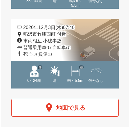
35～44歳
晴
幅3.5～
信号なし
5.5m
2020年12月3日(木)07:40
稲沢市竹腰西町 付近
車両相互 小破事故
普通乗用車
自転車
(1)
(1)
死亡
負傷
(0)
(1)
他
他
0～24歳
晴
幅～5.5m
信号なし
地図で見る