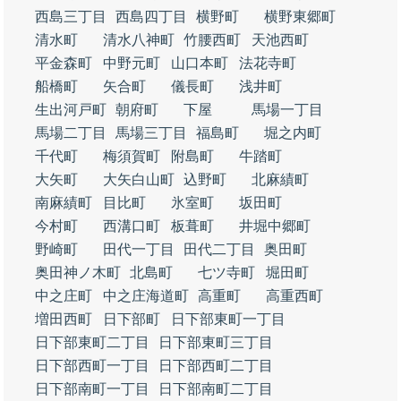
西島三丁目
西島四丁目
横野町
横野東郷町
清水町
清水八神町
竹腰西町
天池西町
平金森町
中野元町
山口本町
法花寺町
船橋町
矢合町
儀長町
浅井町
生出河戸町
朝府町
下屋
馬場一丁目
馬場二丁目
馬場三丁目
福島町
堀之内町
千代町
梅須賀町
附島町
牛踏町
大矢町
大矢白山町
込野町
北麻績町
南麻績町
目比町
氷室町
坂田町
今村町
西溝口町
板葺町
井堀中郷町
野崎町
田代一丁目
田代二丁目
奥田町
奥田神ノ木町
北島町
七ツ寺町
堀田町
中之庄町
中之庄海道町
高重町
高重西町
増田西町
日下部町
日下部東町一丁目
日下部東町二丁目
日下部東町三丁目
日下部西町一丁目
日下部西町二丁目
日下部南町一丁目
日下部南町二丁目