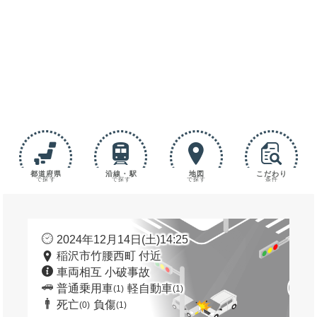
都道府県
沿線・駅
地図
こだわり
で探す
で探す
で探す
条件
2024年12月14日(土)14:25
稲沢市竹腰西町 付近
車両相互 小破事故
普通乗用車
軽自動車
(1)
(1)
死亡
負傷
(0)
(1)