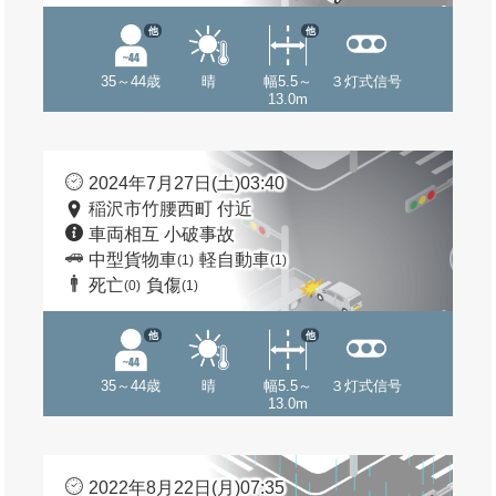
他
他
35～44歳
晴
幅5.5～
３灯式信号
13.0m
2024年7月27日(土)03:40
稲沢市竹腰西町 付近
車両相互 小破事故
中型貨物車
軽自動車
(1)
(1)
死亡
負傷
(0)
(1)
他
他
35～44歳
晴
幅5.5～
３灯式信号
13.0m
2022年8月22日(月)07:35