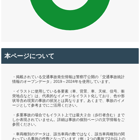
本ページについて
・掲載されている交通事故発生情報は警察庁公開の「交通事故統計
情報のオープンデータ」2019～2024年を使用しています。
・イラストに使用している各要素（車、背景、車、天候、信号、衝
突地点など）は、代表的なイメージをイラスト化しており、色や形
状等含め現実の事故の状況とは異なります。あくまで、事故のイメ
ージとして参考までにご活用ください。
・多重事故の場合でもイラスト上では最大２台（歩行者含む）まで
しか表現されていません。詳細は事故の個別ページの文字情報をご
参照ください。
・車両種別のデータは、該当車両の数ではなく、該当車両種別の関
わっている事故の件数となっています（例：1つの事故で2台以上の