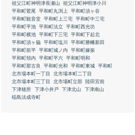
祖父江町神明津長瀬山
祖父江町神明津小川
平和町鷲尾
平和町丸渕上
平和町須ヶ谷
平和町観音堂
平和町上三宅
平和町中三宅
平和町平池
平和町法立
平和町西光坊
平和町横池
平和町下三宅
平和町下起北
平和町須ヶ脇
平和町塩川
平和町勝幡新田
平和町前平
平和町城ノ内
平和町嫁振
平和町領内
平和町平六
平和町明和
平和町那古良
平和町光和
平和町東城
平和町
北市場本町一丁目
北市場本町二丁目
北市場本町三丁目
北市場町立部
陸田宮前
下津穂所
下津小井戸
下津北山
下津南山
稲島法成寺町