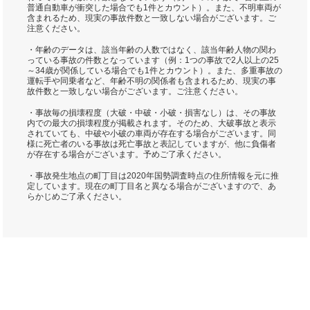
普通自動車が衝突した場合でも1件とカウント）。また、不明車両が
含まれるため、現実の事故件数と一致しない場合がございます。ご
注意ください。
・年齢のデータは、該当年齢の人数ではなく、該当年齢人物の関わ
っている事故の件数となっています（例：1つの事故で2人以上の25
～34歳が関係している場合でも1件とカウント）。また、多重事故の
運転手や同乗者など、年齢不明の関係者も含まれるため、現実の事
故件数と一致しない場合がございます。ご注意ください。
・事故毎の損壊程度（大破・中破・小破・損害なし）は、その事故
内での最大の損壊程度が掲載されます。そのため、大破事故と表示
されていても、中破や小破の車両が存在する場合がございます。同
様に死亡者のいる事故は死亡事故と表記していますが、他に負傷者
が存在する場合がございます。予めご了承ください。
・事故発生地点の町丁目は2020年国勢調査時点の住所情報を元に推
定しています。現在の町丁目名と異なる場合がございますので、あ
らかじめご了承ください。