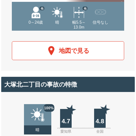
他
他
0～24歳
晴
幅5.5～
信号なし
13.0m
地図で見る
大塚北二丁目の事故の特徴
100%
4.7
4.8
晴
愛知県
全国