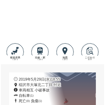
都道府県
沿線・駅
地図
こだわり
で探す
で探す
で探す
条件
2019年5月29日(水)18:55
稲沢市大塚北二丁目 付近
車両相互 小破事故
自転車
(1)
死亡
負傷
(0)
(1)