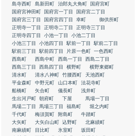
島寺西町
島新田町
治郎丸大角町
国府宮町
国府宮神田町
国府宮一丁目
国府宮二丁目
国府宮三丁目
国府宮四丁目
幸町
御供所町
正明寺一丁目
正明寺二丁目
正明寺三丁目
正明寺四丁目
小池一丁目
小池二丁目
小池三丁目
小池四丁目
駅前一丁目
駅前二丁目
駅前三丁目
駅前四丁目
片原一色町
一色西町
西島町
西島中町
西島一丁目
西島二丁目
西島三丁目
西島四丁目
横野町
横野東郷町
清水町
清水八神町
竹腰西町
天池西町
平金森町
中野元町
山口本町
法花寺町
船橋町
矢合町
儀長町
浅井町
生出河戸町
朝府町
下屋
馬場一丁目
馬場二丁目
馬場三丁目
福島町
堀之内町
千代町
梅須賀町
附島町
牛踏町
大矢町
大矢白山町
込野町
北麻績町
南麻績町
目比町
氷室町
坂田町