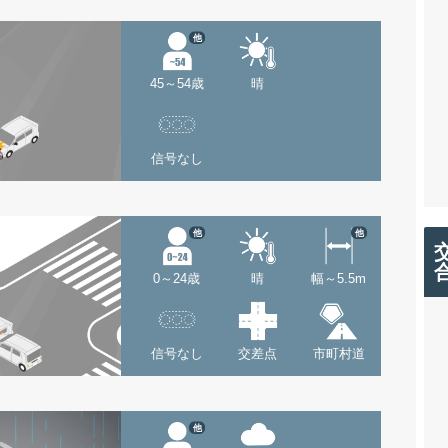
他
45～54歳
晴
信号なし
他
他
0～24歳
晴
幅～5.5m
信号なし
交差点
市町村道
他