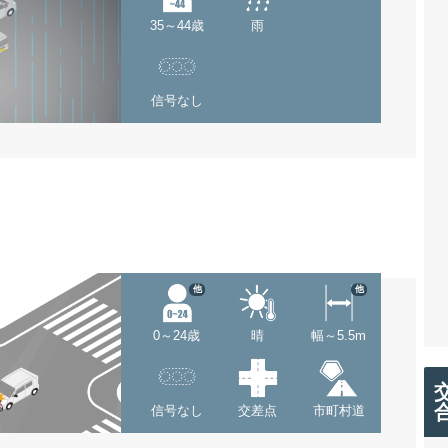
35～44歳
雨
信号なし
他
他
0～24歳
晴
幅～5.5m
信号なし
交差点
市町村道