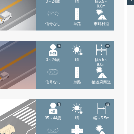
0～24歳
晴
幅5.5～
9.0m
信号なし
単路
市町村道
他
他
0～24歳
晴
幅5.5～
9.0m
信号なし
単路
都道府県道
他
他
35～44歳
晴
幅～5.5m