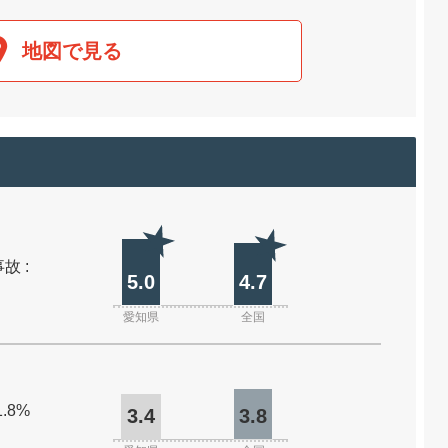
地図で見る
故 :
5.0
4.7
愛知県
全国
1.8%
3.4
3.8