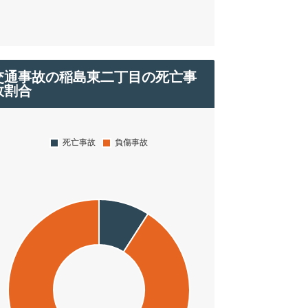
交通事故の稲島東二丁目の死亡事
故割合