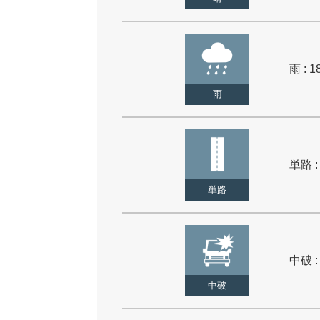
雨 : 1
雨
単路 :
単路
中破 :
中破