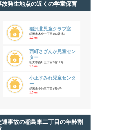
事故発生地点の近くの学童保育
稲沢北児童クラブ室
稲沢市木全一丁目163番地2
1.2km
西町さざんか児童セン
ター
稲沢市西町三丁目3番17号
1.5km
小正すみれ児童センタ
ー
稲沢市小池三丁目4番4号
1.5km
交通事故の稲島東二丁目の年齢割
合