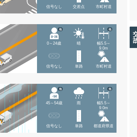
信号なし
交差点
市町村道
他
他
0～24歳
晴
幅5.5～
9.0m
信号なし
単路
市町村道
他
他
45～54歳
雨
幅5.5～
9.0m
信号なし
単路
都道府県道