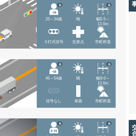
他
他
25～34歳
晴
幅5.5～
13.0m
３灯式信号
交差点
市町村道
他
他
45～54歳
晴
幅9.0～
13.0m
信号なし
単路
市町村道
他
他