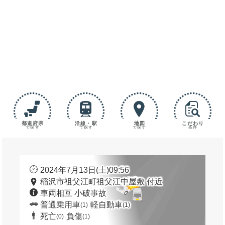
都道府県
沿線・駅
地図
こだわり
で探す
で探す
で探す
条件
2024年7月13日(土)09:56
稲沢市祖父江町祖父江中屋敷 付近
車両相互 小破事故
普通乗用車
軽自動車
(1)
(1)
死亡
負傷
(0)
(1)