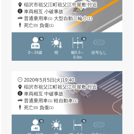
稲沢市祖父江町祖父江中屋敷 付近
車両相互 小破事故
普通乗用車
大型自動二輪小
(1)
(1)
死亡
負傷
(0)
(1)
他
他
0～24歳
晴
幅5.5～
信号なし
9.0m
2020年5月5日(火)19:40
稲沢市祖父江町祖父江中屋敷 付近
車両相互 中破事故
普通乗用車
軽自動車
(1)
(1)
死亡
負傷
(0)
(1)
他
他