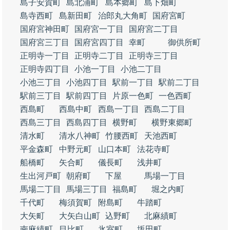
島子安賀町
島北浦町
島本郷町
島下畑町
島寺西町
島新田町
治郎丸大角町
国府宮町
国府宮神田町
国府宮一丁目
国府宮二丁目
国府宮三丁目
国府宮四丁目
幸町
御供所町
正明寺一丁目
正明寺二丁目
正明寺三丁目
正明寺四丁目
小池一丁目
小池二丁目
小池三丁目
小池四丁目
駅前一丁目
駅前二丁目
駅前三丁目
駅前四丁目
片原一色町
一色西町
西島町
西島中町
西島一丁目
西島二丁目
西島三丁目
西島四丁目
横野町
横野東郷町
清水町
清水八神町
竹腰西町
天池西町
平金森町
中野元町
山口本町
法花寺町
船橋町
矢合町
儀長町
浅井町
生出河戸町
朝府町
下屋
馬場一丁目
馬場二丁目
馬場三丁目
福島町
堀之内町
千代町
梅須賀町
附島町
牛踏町
大矢町
大矢白山町
込野町
北麻績町
南麻績町
目比町
氷室町
坂田町