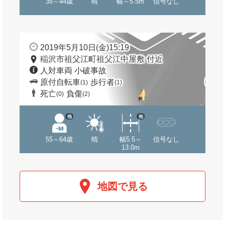
35～44歳
晴
幅～5.5m
信号なし
2019年5月10日(金)15:19
稲沢市祖父江町祖父江中屋敷 付近
人対車両 小破事故
原付自転車
歩行者
(1)
(1)
死亡
負傷
(0)
(2)
他
他
55～64歳
晴
幅5.5～
信号なし
13.0m
地図で見る