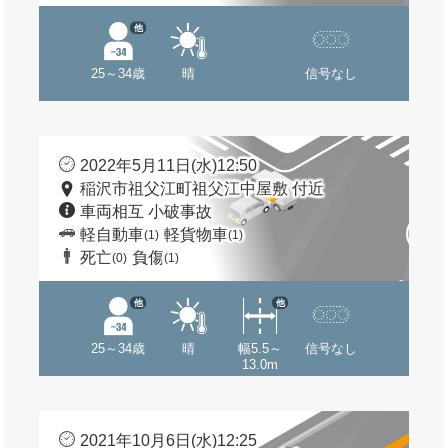
他
25～34歳
晴
信号なし
2022年5月11日(水)12:50
稲沢市祖父江町祖父江中屋敷 付近
車両相互 小破事故
軽自動車
軽貨物車
(1)
(1)
死亡
負傷
(0)
(1)
他
他
25～34歳
晴
幅5.5～
信号なし
13.0m
2021年10月6日(水)12:25