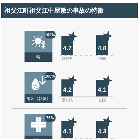
祖父江町祖父江中屋敷の事故の特徴
100%
4.7
4.8
晴
愛知県
全国
100%
4.2
4.1
舗装（乾燥）
愛知県
全国
75%
4.1
4.3