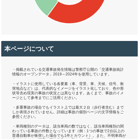
本ページについて
・掲載されている交通事故発生情報は警察庁公開の「交通事故統計
情報のオープンデータ」2019～2024年を使用しています。
・イラストに使用している各要素（車、背景、車、天候、信号、衝
突地点など）は、代表的なイメージをイラスト化しており、色や形
状等含め現実の事故の状況とは異なります。あくまで、事故のイメ
ージとして参考までにご活用ください。
・多重事故の場合でもイラスト上では最大２台（歩行者含む）まで
しか表現されていません。詳細は事故の個別ページの文字情報をご
参照ください。
・車両種別のデータは、該当車両の数ではなく、該当車両種別の関
わっている事故の件数となっています（例：1つの事故で2台以上の
普通自動車が衝突した場合でも1件とカウント）。また、不明車両が