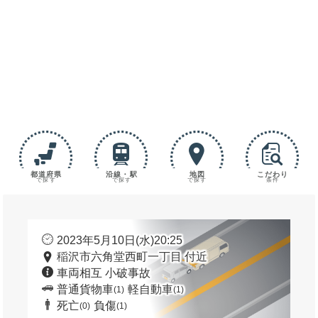
都道府県
沿線・駅
地図
こだわり
で探す
で探す
で探す
条件
2023年5月10日(水)20:25
稲沢市六角堂西町一丁目 付近
車両相互 小破事故
普通貨物車
軽自動車
(1)
(1)
死亡
負傷
(0)
(1)