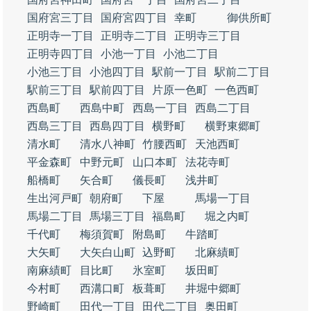
国府宮三丁目
国府宮四丁目
幸町
御供所町
正明寺一丁目
正明寺二丁目
正明寺三丁目
正明寺四丁目
小池一丁目
小池二丁目
小池三丁目
小池四丁目
駅前一丁目
駅前二丁目
駅前三丁目
駅前四丁目
片原一色町
一色西町
西島町
西島中町
西島一丁目
西島二丁目
西島三丁目
西島四丁目
横野町
横野東郷町
清水町
清水八神町
竹腰西町
天池西町
平金森町
中野元町
山口本町
法花寺町
船橋町
矢合町
儀長町
浅井町
生出河戸町
朝府町
下屋
馬場一丁目
馬場二丁目
馬場三丁目
福島町
堀之内町
千代町
梅須賀町
附島町
牛踏町
大矢町
大矢白山町
込野町
北麻績町
南麻績町
目比町
氷室町
坂田町
今村町
西溝口町
板葺町
井堀中郷町
野崎町
田代一丁目
田代二丁目
奥田町