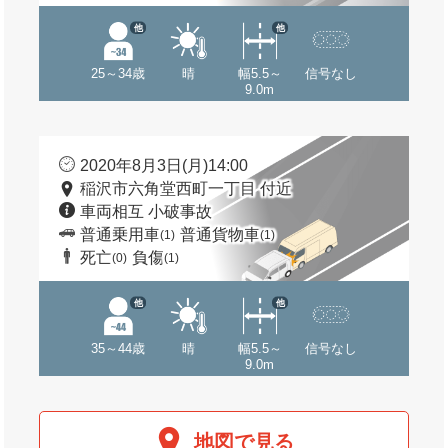
他
他
25～34歳
晴
幅5.5～
信号なし
9.0m
2020年8月3日(月)14:00
稲沢市六角堂西町一丁目 付近
車両相互 小破事故
普通乗用車
普通貨物車
(1)
(1)
死亡
負傷
(0)
(1)
他
他
35～44歳
晴
幅5.5～
信号なし
9.0m
地図で見る