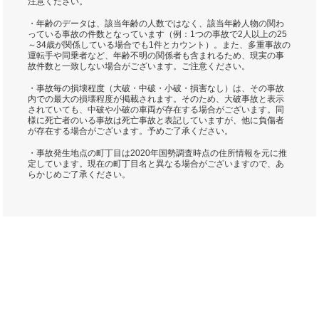
注意ください。
・年齢のデータは、該当年齢の人数ではなく、該当年齢人物の関わ
っている事故の件数となっています（例：1つの事故で2人以上の25
～34歳が関係している場合でも1件とカウント）。また、多重事故の
運転手や同乗者など、年齢不明の関係者も含まれるため、現実の事
故件数と一致しない場合がございます。ご注意ください。
・事故毎の損壊程度（大破・中破・小破・損害なし）は、その事故
内での最大の損壊程度が掲載されます。そのため、大破事故と表示
されていても、中破や小破の車両が存在する場合がございます。同
様に死亡者のいる事故は死亡事故と表記していますが、他に負傷者
が存在する場合がございます。予めご了承ください。
・事故発生地点の町丁目は2020年国勢調査時点の住所情報を元に推
定しています。現在の町丁目名と異なる場合がございますので、あ
らかじめご了承ください。