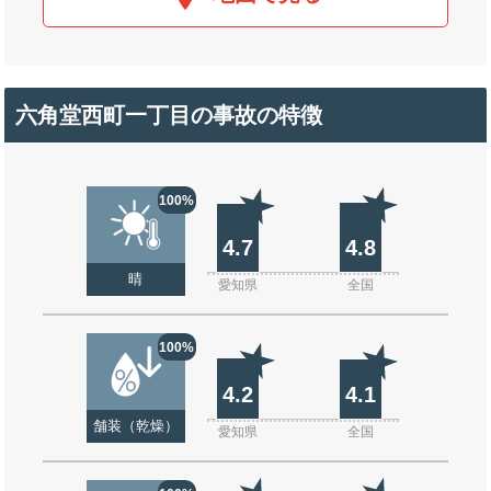
六角堂西町一丁目の事故の特徴
100%
4.7
4.8
晴
愛知県
全国
100%
4.2
4.1
舗装（乾燥）
愛知県
全国