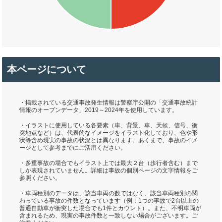
本ページについて
・掲載されている交通事故発生情報は警察庁公開の「交通事故統計
情報のオープンデータ」2019～2024年を使用しています。
・イラストに使用している各要素（車、背景、車、天候、信号、衝
突地点など）は、代表的なイメージをイラスト化しており、色や形
状等含め現実の事故の状況とは異なります。あくまで、事故のイメ
ージとして参考までにご活用ください。
・多重事故の場合でもイラスト上では最大２台（歩行者含む）まで
しか表現されていません。詳細は事故の個別ページの文字情報をご
参照ください。
・車両種別のデータは、該当車両の数ではなく、該当車両種別の関
わっている事故の件数となっています（例：1つの事故で2台以上の
普通自動車が衝突した場合でも1件とカウント）。また、不明車両が
含まれるため、現実の事故件数と一致しない場合がございます。ご