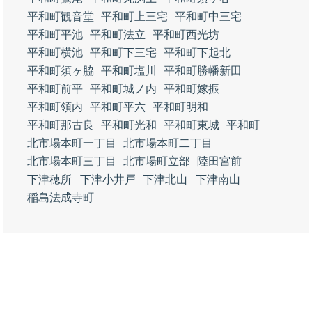
平和町観音堂
平和町上三宅
平和町中三宅
平和町平池
平和町法立
平和町西光坊
平和町横池
平和町下三宅
平和町下起北
平和町須ヶ脇
平和町塩川
平和町勝幡新田
平和町前平
平和町城ノ内
平和町嫁振
平和町領内
平和町平六
平和町明和
平和町那古良
平和町光和
平和町東城
平和町
北市場本町一丁目
北市場本町二丁目
北市場本町三丁目
北市場町立部
陸田宮前
下津穂所
下津小井戸
下津北山
下津南山
稲島法成寺町