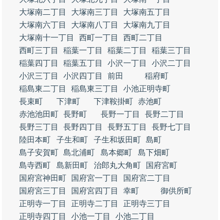
大塚南二丁目
大塚南三丁目
大塚南五丁目
大塚南六丁目
大塚南八丁目
大塚南九丁目
大塚南十一丁目
西町一丁目
西町二丁目
西町三丁目
稲葉一丁目
稲葉二丁目
稲葉三丁目
稲葉四丁目
稲葉五丁目
小沢一丁目
小沢二丁目
小沢三丁目
小沢四丁目
前田
稲府町
稲島東二丁目
稲島東三丁目
小池正明寺町
長束町
下津町
下津鞍掛町
赤池町
赤池池田町
長野町
長野一丁目
長野二丁目
長野三丁目
長野四丁目
長野五丁目
長野七丁目
陸田本町
子生和町
子生和坂田町
島町
島子安賀町
島北浦町
島本郷町
島下畑町
島寺西町
島新田町
治郎丸大角町
国府宮町
国府宮神田町
国府宮一丁目
国府宮二丁目
国府宮三丁目
国府宮四丁目
幸町
御供所町
正明寺一丁目
正明寺二丁目
正明寺三丁目
正明寺四丁目
小池一丁目
小池二丁目