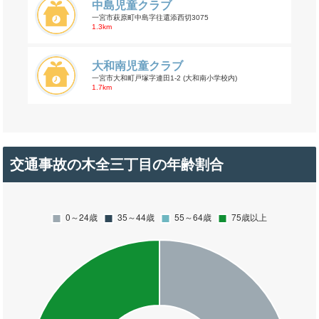
中島児童クラブ
一宮市萩原町中島字往還添西切3075
1.3km
大和南児童クラブ
一宮市大和町戸塚字連田1-2 (大和南小学校内)
1.7km
交通事故の木全三丁目の年齢割合