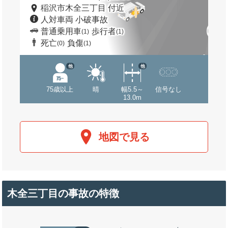
稲沢市木全三丁目 付近
人対車両 小破事故
普通乗用車
歩行者
(1)
(1)
死亡
負傷
(0)
(1)
他
他
75歳以上
晴
幅5.5～
信号なし
13.0m
地図で見る
木全三丁目の事故の特徴