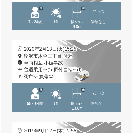
他
他
0～24歳
晴
幅5.5～
信号なし
9.0m
2020年2月18日(火)15:25
稲沢市木全三丁目 付近
車両相互 小破事故
普通乗用車
原付自転車
(1)
(1)
死亡
負傷
(0)
(1)
他
他
55～64歳
晴
幅5.5～
信号なし
13.0m
2019年9月12日(木)12:55