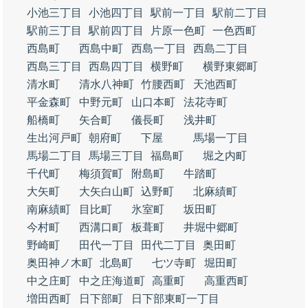
小池三丁目
小池四丁目
駅前一丁目
駅前二丁目
駅前三丁目
駅前四丁目
片原一色町
一色西町
西島町
西島中町
西島一丁目
西島二丁目
西島三丁目
西島四丁目
横野町
横野東郷町
清水町
清水八神町
竹腰西町
天池西町
平金森町
中野元町
山口本町
法花寺町
船橋町
矢合町
儀長町
浅井町
生出河戸町
朝府町
下屋
馬場一丁目
馬場二丁目
馬場三丁目
福島町
堀之内町
千代町
梅須賀町
附島町
牛踏町
大矢町
大矢白山町
込野町
北麻績町
南麻績町
目比町
氷室町
坂田町
今村町
西溝口町
板葺町
井堀中郷町
野崎町
田代一丁目
田代二丁目
奥田町
奥田神ノ木町
北島町
七ツ寺町
堀田町
中之庄町
中之庄海道町
高重町
高重西町
増田西町
日下部町
日下部東町一丁目