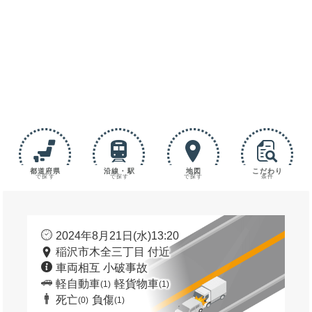
都道府県
沿線・駅
地図
こだわり
で探す
で探す
で探す
条件
2024年8月21日(水)13:20
稲沢市木全三丁目 付近
車両相互 小破事故
軽自動車
軽貨物車
(1)
(1)
死亡
負傷
(0)
(1)