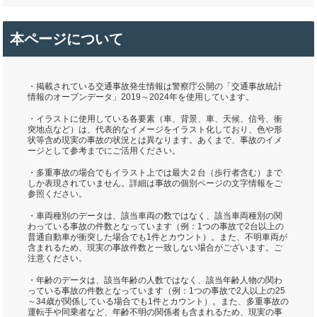
本ページについて
・掲載されている交通事故発生情報は警察庁公開の「交通事故統計
情報のオープンデータ」2019～2024年を使用しています。
・イラストに使用している各要素（車、背景、車、天候、信号、衝
突地点など）は、代表的なイメージをイラスト化しており、色や形
状等含め現実の事故の状況とは異なります。あくまで、事故のイメ
ージとして参考までにご活用ください。
・多重事故の場合でもイラスト上では最大２台（歩行者含む）まで
しか表現されていません。詳細は事故の個別ページの文字情報をご
参照ください。
・車両種別のデータは、該当車両の数ではなく、該当車両種別の関
わっている事故の件数となっています（例：1つの事故で2台以上の
普通自動車が衝突した場合でも1件とカウント）。また、不明車両が
含まれるため、現実の事故件数と一致しない場合がございます。ご
注意ください。
・年齢のデータは、該当年齢の人数ではなく、該当年齢人物の関わ
っている事故の件数となっています（例：1つの事故で2人以上の25
～34歳が関係している場合でも1件とカウント）。また、多重事故の
運転手や同乗者など、年齢不明の関係者も含まれるため、現実の事