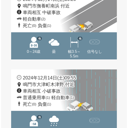
鳴門市撫養町南浜 付近
車両相互 中破事故
軽自動車
(2)
死亡
負傷
(0)
(1)
他
他
0～24歳
曇
幅3.5～
信号なし
5.5m
2024年12月14日(土)09:55
鳴門市大津町木津野 付近
車両相互 小破事故
普通乗用車
軽自動車
(1)
(1)
死亡
負傷
(0)
(1)
他