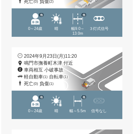
死亡
負傷
(0)
(2)
他
他
0～24歳
晴
幅9.0～
３灯式信号
13.0m
2024年9月23日(月)11:20
鳴門市撫養町木津 付近
車両相互 小破事故
軽自動車
自転車
(1)
(1)
死亡
負傷
(0)
(1)
他
他
0～24歳
晴
幅～5.5m
信号なし