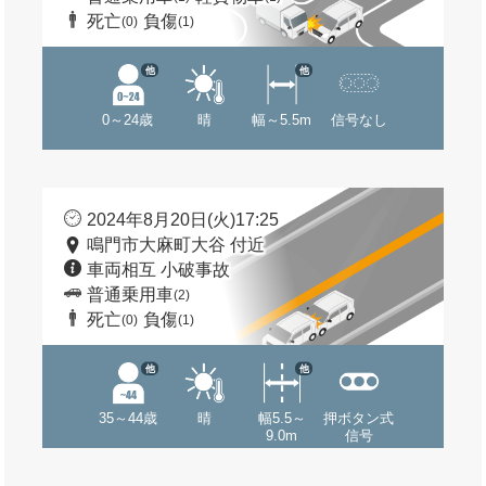
死亡
負傷
(0)
(1)
他
他
0～24歳
晴
幅～5.5m
信号なし
2024年8月20日(火)17:25
鳴門市大麻町大谷 付近
車両相互 小破事故
普通乗用車
(2)
死亡
負傷
(0)
(1)
他
他
35～44歳
晴
幅5.5～
押ボタン式
9.0m
信号