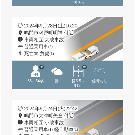
19.5m
2024年9月28日(土)16:20
鳴門市瀬戸町明神 付近
車両相互 大破事故
普通乗用車
(2)
死亡
負傷
(0)
(1)
他
他
55～64歳
曇
幅5.5～
信号なし
9.0m
2024年9月24日(火)22:42
鳴門市大津町矢倉 付近
車両相互 小破事故
普通乗用車
軽自動車
(1)
(1)