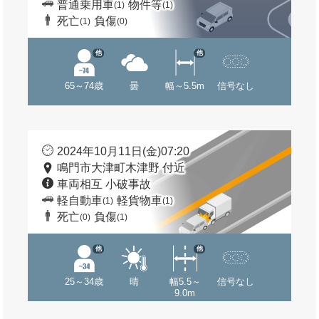
普通乗用車
物件等
(1)
(1)
死亡
負傷
(1)
(0)
他
他
65～74歳
曇
幅～5.5m
信号なし
2024年10月11日(金)07:20
鳴門市大津町木津野 付近
車両相互 小破事故
軽自動車
軽貨物車
(1)
(1)
死亡
負傷
(0)
(1)
他
他
25～34歳
晴
幅5.5～
信号なし
9.0m