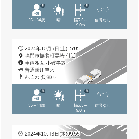
他
他
25～34歳
晴
幅5.5～
信号なし
9.0m
2024年10月5日(土)15:05
鳴門市撫養町黒崎 付近
車両相互 小破事故
普通乗用車
(2)
死亡
負傷
(0)
(1)
他
他
35～44歳
晴
幅5.5～
信号なし
9.0m
2024年10月3日(木)09:55