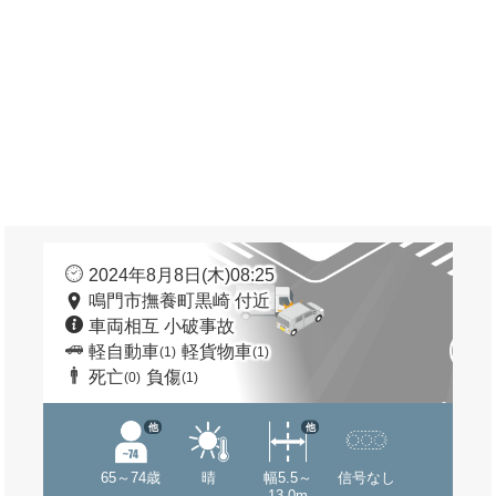
2024年8月8日(木)08:25
鳴門市撫養町黒崎 付近
車両相互 小破事故
軽自動車
軽貨物車
(1)
(1)
死亡
負傷
(0)
(1)
他
他
65～74歳
晴
幅5.5～
信号なし
13.0m