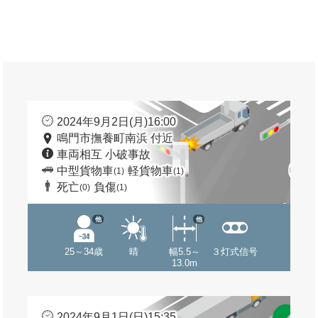
2024年9月2日(月)16:00
鳴門市撫養町南浜 付近
車両相互 小破事故
中型貨物車
軽貨物車
(1)
(1)
死亡
負傷
(0)
(1)
他
他
25～34歳
晴
幅5.5～
３灯式信号
13.0m
2024年9月1日(日)15:35