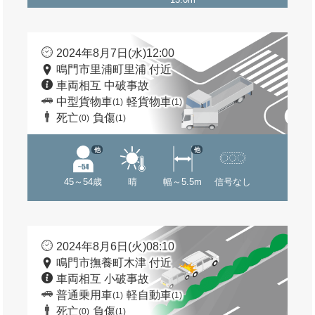
2024年8月7日(水)12:00
鳴門市里浦町里浦 付近
車両相互 中破事故
中型貨物車
軽貨物車
(1)
(1)
死亡
負傷
(0)
(1)
他
他
45～54歳
晴
幅～5.5m
信号なし
2024年8月6日(火)08:10
鳴門市撫養町木津 付近
車両相互 小破事故
普通乗用車
軽自動車
(1)
(1)
死亡
負傷
(0)
(1)