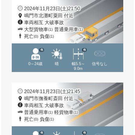
2024年11月23日(土)21:50
鳴門市北灘町粟田 付近
車両相互 大破事故
大型貨物車
普通乗用車
(1)
(1)
死亡
負傷
(0)
(1)
他
他
0～24歳
晴
幅5.5～
信号なし
9.0m
2024年11月23日(土)21:45
鳴門市撫養町斎田 付近
車両相互 大破事故
普通乗用車
軽貨物車
(1)
(1)
死亡
負傷
(0)
(1)
他
他