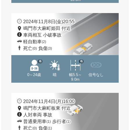
2024年11月8日(金)20:55
鳴門市大麻町姫田 付近
車両相互 小破事故
軽自動車
(2)
死亡
負傷
(0)
(3)
他
他
0～24歳
晴
幅5.5～
信号なし
9.0m
2024年11月4日(月)16:00
鳴門市大麻町板東 付近
人対車両 事故
普通乗用車
歩行者
(1)
(1)
死亡
負傷
(0)
(1)