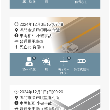
45～54歳
雨
信号なし
2024年12月3日(火)07:48
鳴門市瀬戸町明神 付近
車両相互 小破事故
普通乗用車
(2)
死亡
負傷
(0)
(1)
他
他
35～44歳
晴
幅9.0～
３灯式信号
13.0m
2024年12月1日(日)09:20
鳴門市瀬戸町堂浦 付近
車両相互 小破事故
普通乗用車
軽自動車
(1)
(1)