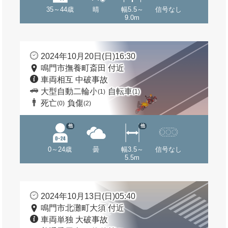
35～44歳
晴
幅5.5～
信号なし
9.0m
2024年10月20日(日)16:30
鳴門市撫養町斎田 付近
車両相互 中破事故
大型自動二輪小
自転車
(1)
(1)
死亡
負傷
(0)
(2)
他
他
0～24歳
曇
幅3.5～
信号なし
5.5m
2024年10月13日(日)05:40
鳴門市北灘町大須 付近
車両単独 大破事故