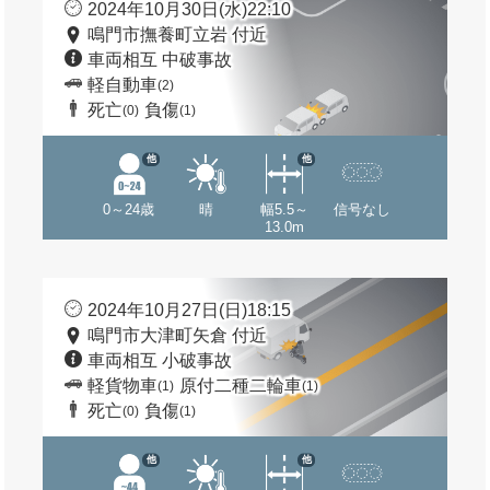
2024年10月30日(水)22:10
鳴門市撫養町立岩 付近
車両相互 中破事故
軽自動車
(2)
死亡
負傷
(0)
(1)
他
他
0～24歳
晴
幅5.5～
信号なし
13.0m
2024年10月27日(日)18:15
鳴門市大津町矢倉 付近
車両相互 小破事故
軽貨物車
原付二種二輪車
(1)
(1)
死亡
負傷
(0)
(1)
他
他