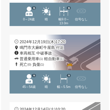
他
他
0～24歳
晴
幅9.0～
信号なし
13.0m
2024年12月19日(木)17:20
鳴門市大麻町牛屋島 付近
車両相互 中破事故
普通乗用車
軽自動車
(1)
(1)
死亡
負傷
(0)
(1)
他
他
45～54歳
晴
幅～5.5m
信号なし
2024年12月14日(土)10:20