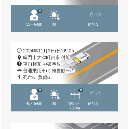
他
55～64歳
晴
信号なし
2024年11月3日(日)09:05
鳴門市大津町吉永 付近
車両相互 中破事故
普通乗用車
軽自動車
(1)
(2)
死亡
負傷
(0)
(2)
他
他
45～54歳
晴
幅9.0～
信号なし
13.0m