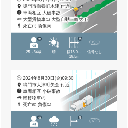
鳴門市撫養町木津 付近
車両相互 大破事故
大型貨物車
大型自動二輪大
(1)
(1)
死亡
負傷
(1)
(0)
他
他
25～34歳
晴
幅13.0～
信号なし
19.5m
2024年8月30日(金)09:30
鳴門市大津町矢倉 付近
車両相互 小破事故
軽貨物車
(2)
死亡
負傷
(0)
(1)
他
他