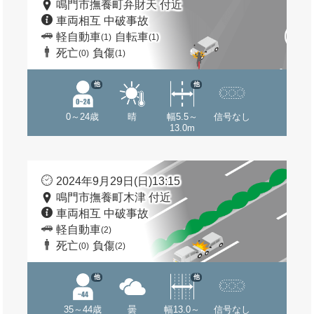
鳴門市撫養町弁財天 付近
車両相互 中破事故
軽自動車
自転車
(1)
(1)
死亡
負傷
(0)
(1)
他
他
0～24歳
晴
幅5.5～
信号なし
13.0m
2024年9月29日(日)13:15
鳴門市撫養町木津 付近
車両相互 中破事故
軽自動車
(2)
死亡
負傷
(0)
(2)
他
他
35～44歳
曇
幅13.0～
信号なし