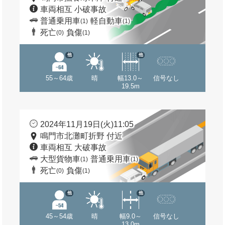
車両相互 小破事故
普通乗用車
軽自動車
(1)
(1)
死亡
負傷
(0)
(1)
他
他
55～64歳
晴
幅13.0～
信号なし
19.5m
2024年11月19日(火)11:05
鳴門市北灘町折野 付近
車両相互 大破事故
大型貨物車
普通乗用車
(1)
(1)
死亡
負傷
(0)
(1)
他
他
45～54歳
晴
幅9.0～
信号なし
13.0m