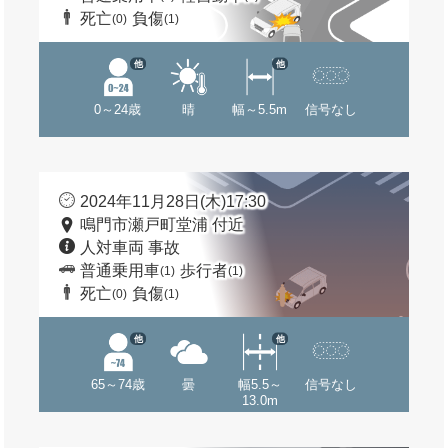
死亡
負傷
(0)
(1)
他
他
0～24歳
晴
幅～5.5m
信号なし
2024年11月28日(木)17:30
鳴門市瀬戸町堂浦 付近
人対車両 事故
普通乗用車
歩行者
(1)
(1)
死亡
負傷
(0)
(1)
他
他
65～74歳
曇
幅5.5～
信号なし
13.0m