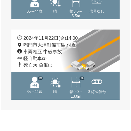
35～44歳
晴
幅3.5～
信号なし
5.5m
2024年11月22日(金)14:00
鳴門市大津町備前島 付近
車両相互 中破事故
軽自動車
(2)
死亡
負傷
(0)
(1)
他
他
35～44歳
晴
幅9.0～
３灯式信号
13.0m