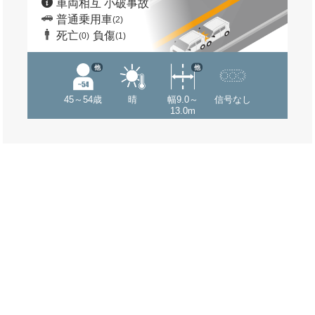
車両相互 小破事故
普通乗用車
(2)
死亡
負傷
(0)
(1)
他
他
45～54歳
晴
幅9.0～
信号なし
13.0m