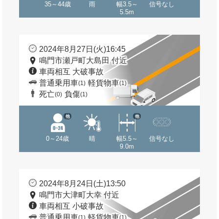
35～44歳
雨
幅3.5～
信号なし
5.5m
2024年8月27日(火)16:45
鳴門市瀬戸町大島田 付近
車両相互 大破事故
普通乗用車
軽貨物車
(1)
(1)
死亡
負傷
(0)
(1)
他
他
0～24歳
晴
幅5.5～
信号なし
9.0m
2024年8月24日(土)13:50
鳴門市大津町大幸 付近
車両相互 小破事故
普通乗用車
軽貨物車
(1)
(1)