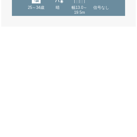
25～34歳
晴
幅13.0～
信号なし
19.5m