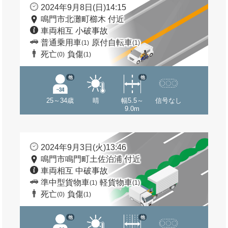
2024年9月8日(日)14:15
鳴門市北灘町櫛木 付近
車両相互 小破事故
普通乗用車
原付自転車
(1)
(1)
死亡
負傷
(0)
(1)
他
他
25～34歳
晴
幅5.5～
信号なし
9.0m
2024年9月3日(火)13:46
鳴門市鳴門町土佐泊浦 付近
車両相互 中破事故
準中型貨物車
軽貨物車
(1)
(1)
死亡
負傷
(0)
(1)
他
他