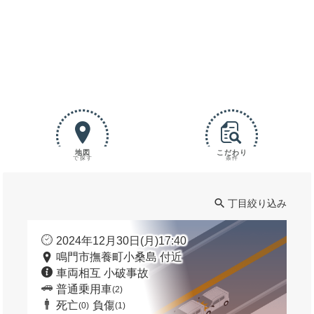
地図
こだわり
で探す
条件
丁目絞り込み
2024年12月30日(月)17:40
鳴門市撫養町小桑島 付近
車両相互 小破事故
普通乗用車
(2)
死亡
負傷
(0)
(1)