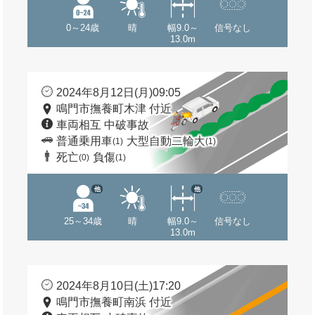
0～24歳
晴
幅9.0～
信号なし
13.0m
2024年8月12日(月)09:05
鳴門市撫養町木津 付近
車両相互 中破事故
普通乗用車
大型自動二輪大
(1)
(1)
死亡
負傷
(0)
(1)
他
他
25～34歳
晴
幅9.0～
信号なし
13.0m
2024年8月10日(土)17:20
鳴門市撫養町南浜 付近