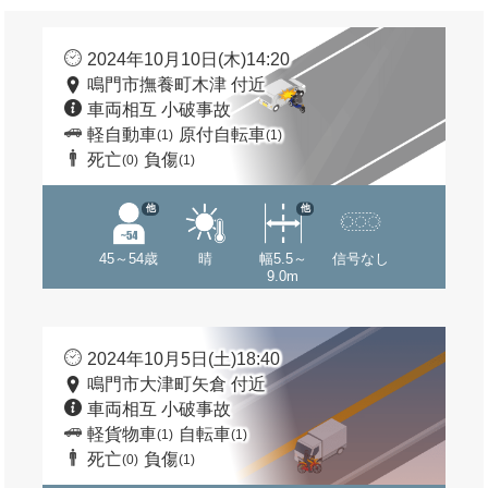
2024年10月10日(木)14:20
鳴門市撫養町木津 付近
車両相互 小破事故
軽自動車
原付自転車
(1)
(1)
死亡
負傷
(0)
(1)
他
他
45～54歳
晴
幅5.5～
信号なし
9.0m
2024年10月5日(土)18:40
鳴門市大津町矢倉 付近
車両相互 小破事故
軽貨物車
自転車
(1)
(1)
死亡
負傷
(0)
(1)