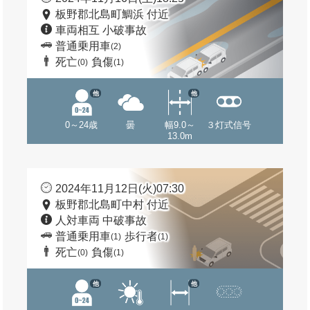
板野郡北島町鯛浜 付近
車両相互 小破事故
普通乗用車
(2)
死亡
負傷
(0)
(1)
他
他
0～24歳
曇
幅9.0～
３灯式信号
13.0m
2024年11月12日(火)07:30
板野郡北島町中村 付近
人対車両 中破事故
普通乗用車
歩行者
(1)
(1)
死亡
負傷
(0)
(1)
他
他