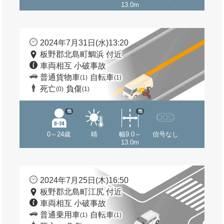
13.0m
2024年7月31日(水)13:20
板野郡北島町鯛浜 付近
車両相互 小破事故
普通貨物車
自転車
(1)
(1)
死亡
負傷
(0)
(1)
他
他
0～24歳
晴
幅9.0～
信号なし
13.0m
2024年7月25日(木)16:50
板野郡北島町江尻 付近
車両相互 小破事故
普通乗用車
自転車
(1)
(1)