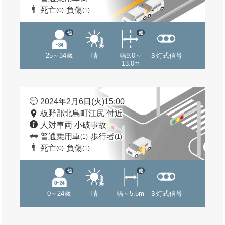
死亡
負傷
(0)
(1)
他
他
25～34歳
晴
幅9.0～
３灯式信号
13.0m
2024年2月6日(火)15:00
板野郡北島町江尻 付近
人対車両 小破事故
普通乗用車
歩行者
(1)
(1)
死亡
負傷
(0)
(1)
他
他
0～24歳
晴
幅～5.5m
３灯式信号