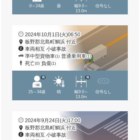
0～24歳
曇
幅9.0～
信号なし
13.0m
2024年10月1日(火)06:50
板野郡北島町鯛浜 付近
車両相互 小破事故
準中型貨物車
普通乗用車
(1)
(1)
死亡
負傷
(0)
(1)
他
他
25～34歳
晴
幅9.0～
信号なし
13.0m
2024年9月24日(火)17:00
板野郡北島町鯛浜 付近
車両相互 小破事故