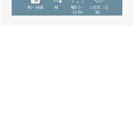
45～54歳
晴
幅5.5～
１灯式（点
13.0m
滅）