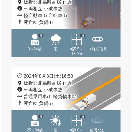
板野郡北島町高房 付近
車両相互 小破事故
軽自動車
自転車
(1)
(1)
死亡
負傷
(0)
(1)
他
他
0～24歳
雨
幅5.5～
３灯式信号
13.0m
2024年8月3日(土)16:50
板野郡北島町高房 付近
車両相互 小破事故
普通乗用車
軽貨物車
(1)
(1)
死亡
負傷
(0)
(2)
他
他
25～34歳
晴
幅9.0～
信号なし