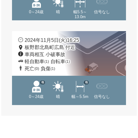
0～24歳
晴
幅5.5～
信号なし
13.0m
2024年11月5日(火)16:25
板野郡北島町広島 付近
車両相互 小破事故
軽自動車
自転車
(1)
(1)
死亡
負傷
(0)
(1)
他
他
0～24歳
晴
幅～5.5m
信号なし