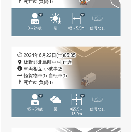
死亡
負傷
(0)
(1)
他
他
0～24歳
晴
幅～5.5m
信号なし
2024年6月22日(土)05:35
板野郡北島町中村 付近
車両相互 小破事故
軽貨物車
自転車
(1)
(1)
死亡
負傷
(0)
(1)
他
他
45～54歳
曇
幅5.5～
信号なし
13.0m