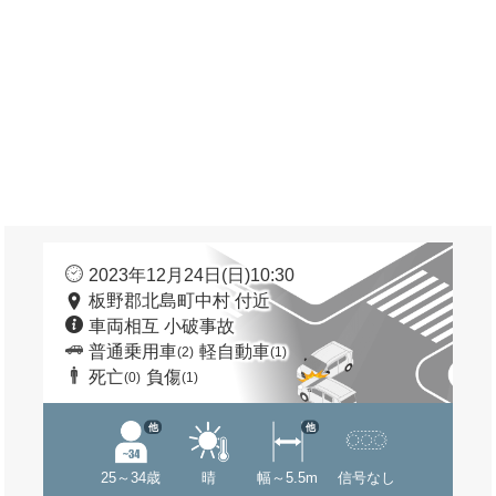
2023年12月24日(日)10:30
板野郡北島町中村 付近
車両相互 小破事故
普通乗用車
軽自動車
(2)
(1)
死亡
負傷
(0)
(1)
他
他
25～34歳
晴
幅～5.5m
信号なし