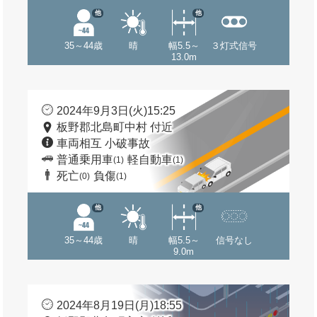
他
他
35～44歳
晴
幅5.5～
３灯式信号
13.0m
2024年9月3日(火)15:25
板野郡北島町中村 付近
車両相互 小破事故
普通乗用車
軽自動車
(1)
(1)
死亡
負傷
(0)
(1)
他
他
35～44歳
晴
幅5.5～
信号なし
9.0m
2024年8月19日(月)18:55