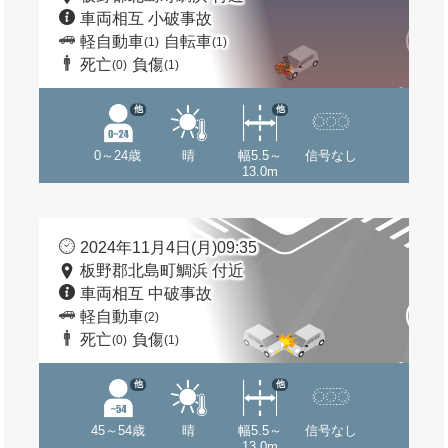
車両相互 小破事故
軽自動車
自転車
(1)
(1)
死亡
負傷
(0)
(1)
他
他
0～24歳
晴
幅5.5～
信号なし
13.0m
2024年11月4日(月)09:35
板野郡北島町鯛浜 付近
車両相互 中破事故
軽自動車
(2)
死亡
負傷
(0)
(1)
他
他
45～54歳
晴
幅5.5～
信号なし
13.0m