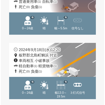
普通乗用車
自転車
(1)
(1)
死亡
負傷
(0)
(1)
他
他
0～24歳
晴
幅～5.5m
信号なし
2024年9月18日(水)12:20
板野郡北島町鯛浜 付近
車両相互 小破事故
軽自動車
軽貨物車
(1)
(1)
死亡
負傷
(0)
(1)
他
他
0～24歳
晴
幅13.0～
３灯式信号
19.5m