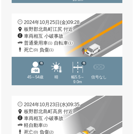
2024年10月25日(金)09:28
板野郡北島町江尻 付近
車両相互 小破事故
普通乗用車
自転車
(1)
(1)
死亡
負傷
(0)
(1)
他
他
45～54歳
晴
幅5.5～
信号なし
9.0m
2024年10月23日(水)09:35
板野郡北島町高房 付近
車両相互 小破事故
軽自動車
(2)
死亡
負傷
(0)
(2)