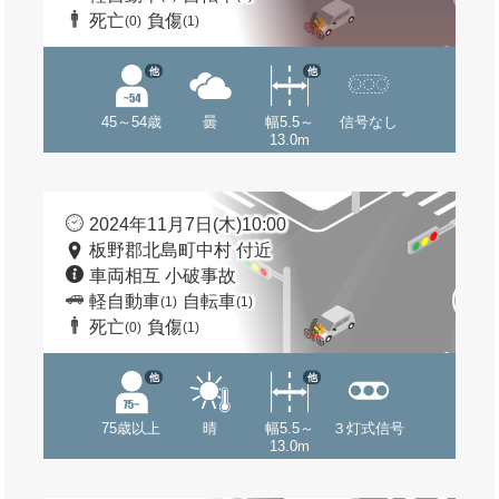
死亡
負傷
(0)
(1)
他
他
45～54歳
曇
幅5.5～
信号なし
13.0m
2024年11月7日(木)10:00
板野郡北島町中村 付近
車両相互 小破事故
軽自動車
自転車
(1)
(1)
死亡
負傷
(0)
(1)
他
他
75歳以上
晴
幅5.5～
３灯式信号
13.0m