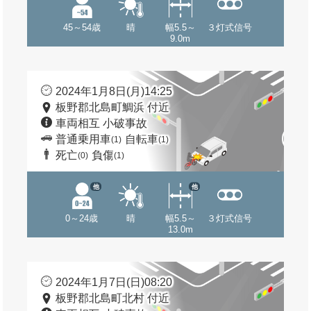
45～54歳
晴
幅5.5～
３灯式信号
9.0m
2024年1月8日(月)14:25
板野郡北島町鯛浜 付近
車両相互 小破事故
普通乗用車
自転車
(1)
(1)
死亡
負傷
(0)
(1)
他
他
0～24歳
晴
幅5.5～
３灯式信号
13.0m
2024年1月7日(日)08:20
板野郡北島町北村 付近