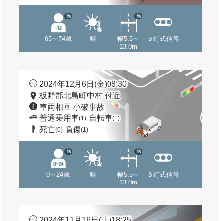
他
他
65～74歳
晴
幅5.5～
３灯式信号
13.0m
2024年12月6日(金)08:30
板野郡北島町中村 付近
車両相互 小破事故
普通乗用車
自転車
(1)
(1)
死亡
負傷
(0)
(1)
他
他
0～24歳
晴
幅5.5～
３灯式信号
13.0m
2024年11月16日(土)18:25