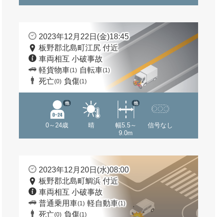
2023年12月22日(金)18:45
板野郡北島町江尻 付近
車両相互 小破事故
軽貨物車
自転車
(1)
(1)
死亡
負傷
(0)
(1)
他
他
0～24歳
晴
幅5.5～
信号なし
9.0m
2023年12月20日(水)08:00
板野郡北島町鯛浜 付近
車両相互 小破事故
普通乗用車
軽自動車
(1)
(1)
死亡
負傷
(0)
(1)