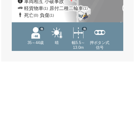
車両相互 小破事故
軽貨物車
原付二種二輪車
(1)
(1)
死亡
負傷
(0)
(1)
他
他
35～44歳
晴
幅5.5～
押ボタン式
13.0m
信号