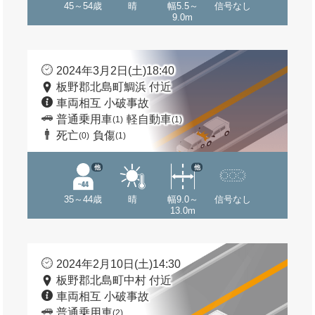
45～54歳
晴
幅5.5～
信号なし
9.0m
2024年3月2日(土)18:40
板野郡北島町鯛浜 付近
車両相互 小破事故
普通乗用車
軽自動車
(1)
(1)
死亡
負傷
(0)
(1)
他
他
35～44歳
晴
幅9.0～
信号なし
13.0m
2024年2月10日(土)14:30
板野郡北島町中村 付近
車両相互 小破事故
普通乗用車
(2)