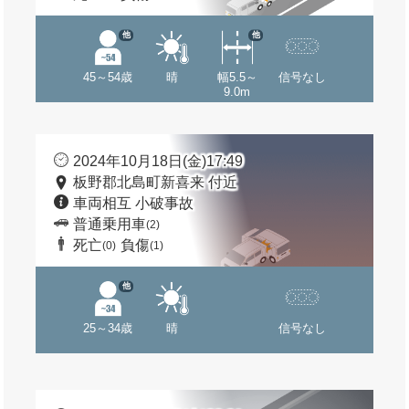
他
他
45～54歳
晴
幅5.5～
信号なし
9.0m
2024年10月18日(金)17:49
板野郡北島町新喜来 付近
車両相互 小破事故
普通乗用車
(2)
死亡
負傷
(0)
(1)
他
25～34歳
晴
信号なし