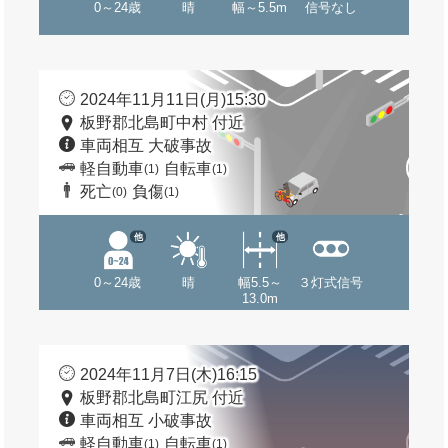
0～24歳
晴
幅～5.5m
信号なし
2024年11月11日(月)15:30
板野郡北島町中村 付近
車両相互 大破事故
軽自動車
自転車
(1)
(1)
死亡
負傷
(0)
(1)
他
他
0～24歳
晴
幅5.5～
３灯式信号
13.0m
2024年11月7日(木)16:15
板野郡北島町江尻 付近
車両相互 小破事故
軽自動車
自転車
(1)
(1)