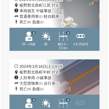
板野郡北島町江尻 付近
車両相互 中破事故
普通乗用車
軽自動車
(1)
(1)
死亡
負傷
(0)
(1)
他
他
55～64歳
晴
幅5.5～
３灯式信号
13.0m
2024年3月16日(土)19:09
板野郡北島町中村 付近
人対車両 小破事故
大型貨物車
歩行者
(1)
(1)
死亡
負傷
(0)
(1)
他
他