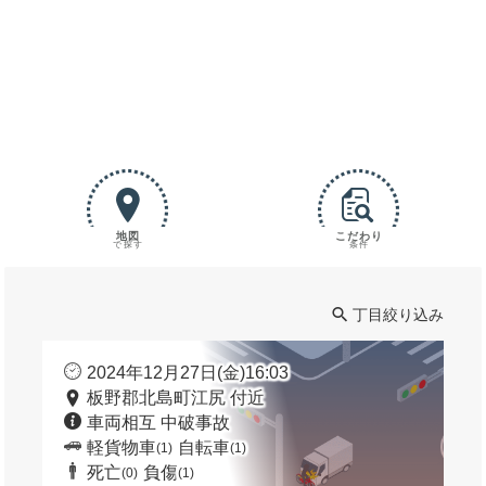
地図
こだわり
で探す
条件
丁目絞り込み
2024年12月27日(金)16:03
板野郡北島町江尻 付近
車両相互 中破事故
軽貨物車
自転車
(1)
(1)
死亡
負傷
(0)
(1)