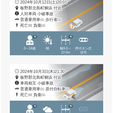
2024年10月12日(土)20:01
板野郡北島町鯛浜 付近
人対車両 小破事故
普通乗用車
歩行者
(1)
(1)
死亡
負傷
(0)
(1)
他
他
0～24歳
晴
幅9.0～
押ボタン式
13.0m
信号
2024年10月3日(木)21:30
板野郡北島町鯛浜 付近
車両相互 小破事故
普通乗用車
原付自転車
(1)
(1)
死亡
負傷
(0)
(1)
他
他