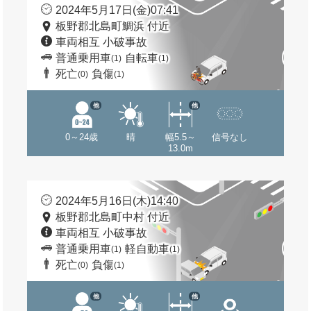
2024年5月17日(金)07:41
板野郡北島町鯛浜 付近
車両相互 小破事故
普通乗用車
自転車
(1)
(1)
死亡
負傷
(0)
(1)
他
他
0～24歳
晴
幅5.5～
信号なし
13.0m
2024年5月16日(木)14:40
板野郡北島町中村 付近
車両相互 小破事故
普通乗用車
軽自動車
(1)
(1)
死亡
負傷
(0)
(1)
他
他