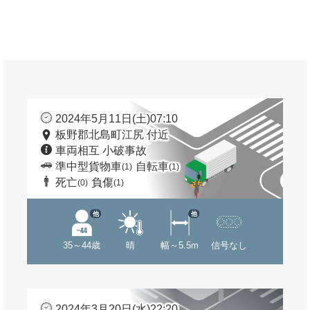
2024年5月11日(土)07:10
板野郡北島町江尻 付近
車両相互 小破事故
準中型貨物車
自転車
(1)
(1)
死亡
負傷
(0)
(1)
他
他
35～44歳
晴
幅～5.5m
信号なし
2024年3月20日(水)22:20