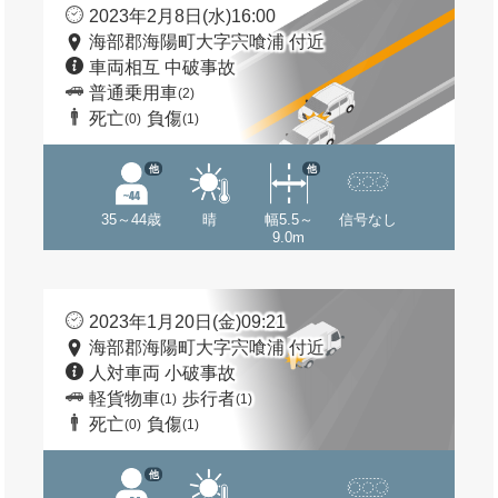
2023年2月8日(水)16:00
海部郡海陽町大字宍喰浦 付近
車両相互 中破事故
普通乗用車
(2)
死亡
負傷
(0)
(1)
他
他
35～44歳
晴
幅5.5～
信号なし
9.0m
2023年1月20日(金)09:21
海部郡海陽町大字宍喰浦 付近
人対車両 小破事故
軽貨物車
歩行者
(1)
(1)
死亡
負傷
(0)
(1)
他