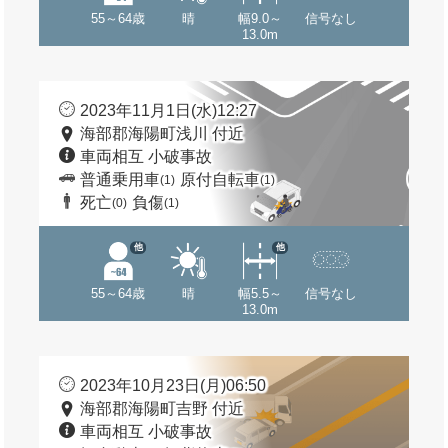
55～64歳
晴
幅9.0～
信号なし
13.0m
2023年11月1日(水)12:27
海部郡海陽町浅川 付近
車両相互 小破事故
普通乗用車
原付自転車
(1)
(1)
死亡
負傷
(0)
(1)
他
他
55～64歳
晴
幅5.5～
信号なし
13.0m
2023年10月23日(月)06:50
海部郡海陽町吉野 付近
車両相互 小破事故