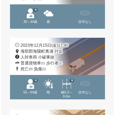
他
35～44歳
曇
信号なし
2023年12月15日(金)17:40
海部郡海陽町奥浦 付近
人対車両 小破事故
普通貨物車
歩行者
(1)
(1)
死亡
負傷
(0)
(1)
他
他
55～64歳
晴
幅5.5～
信号なし
9.0m