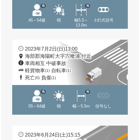
他
他
45～54歳
晴
幅5.5～
３灯式信号
13.0m
2023年7月2日(日)13:00
海部郡海陽町大字宍喰浦 付近
車両相互 中破事故
軽貨物車
自転車
(1)
(1)
死亡
負傷
(0)
(1)
他
他
55～64歳
晴
幅～5.5m
信号なし
2023年6月24日(土)15:15