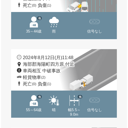
死亡
負傷
(0)
(1)
他
35～44歳
雨
信号なし
2024年8月12日(月)11:48
海部郡海陽町四方原 付近
車両相互 中破事故
軽貨物車
(2)
死亡
負傷
(0)
(1)
他
他
55～64歳
晴
幅5.5～
信号なし
9.0m