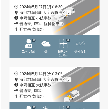
2024年5月27日(月)16:30
海部郡海陽町大字宍喰浦 付近
車両相互 小破事故
普通乗用車
軽貨物車
(1)
(1)
死亡
負傷
(0)
(1)
他
他
25～34歳
曇
幅9.0～
信号なし
13.0m
2024年5月14日(火)13:05
海部郡海陽町大字宍喰浦 付近
車両相互 大破事故
普通乗用車
(2)
死亡
負傷
(2)
(1)
他
他