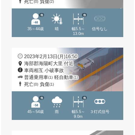
死亡
負傷
(0)
(2)
他
他
35～44歳
晴
幅5.5～
信号なし
13.0m
2023年2月13日(月)16:50
海部郡海陽町大里 付近
車両相互 小破事故
普通乗用車
軽自動車
(1)
(1)
死亡
負傷
(0)
(1)
他
他
45～54歳
雨
幅5.5～
３灯式信号
9.0m