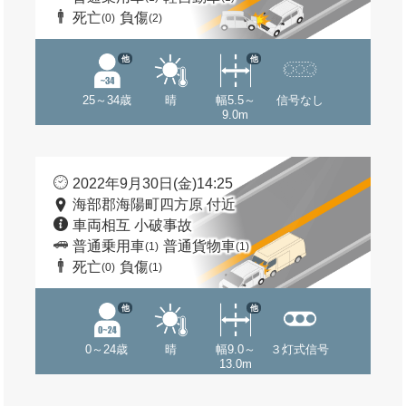
死亡
負傷
(0)
(2)
他
他
25～34歳
晴
幅5.5～
信号なし
9.0m
2022年9月30日(金)14:25
海部郡海陽町四方原 付近
車両相互 小破事故
普通乗用車
普通貨物車
(1)
(1)
死亡
負傷
(0)
(1)
他
他
0～24歳
晴
幅9.0～
３灯式信号
13.0m