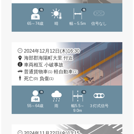
他
他
65～74歳
晴
幅～5.5m
信号なし
2024年12月12日(木)16:30
海部郡海陽町大里 付近
車両相互 小破事故
普通貨物車
軽自動車
(1)
(1)
死亡
負傷
(0)
(1)
他
他
55～64歳
雨
幅5.5～
３灯式信号
9.0m
2024年11月22日(金)13:15