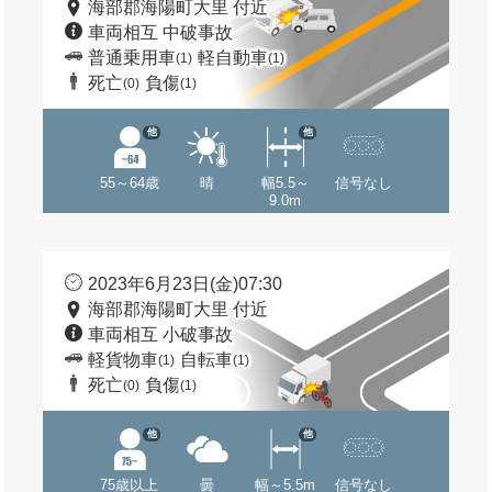
海部郡海陽町大里 付近
車両相互 中破事故
普通乗用車
軽自動車
(1)
(1)
死亡
負傷
(0)
(1)
他
他
55～64歳
晴
幅5.5～
信号なし
9.0m
2023年6月23日(金)07:30
海部郡海陽町大里 付近
車両相互 小破事故
軽貨物車
自転車
(1)
(1)
死亡
負傷
(0)
(1)
他
他
75歳以上
曇
幅～5.5m
信号なし