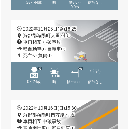
35～44歳
晴
幅5.5～
信号なし
9.0m
2022年11月25日(金)18:25
海部郡海陽町大里 付近
車両相互 小破事故
軽自動車
自転車
(1)
(1)
死亡
負傷
(0)
(1)
他
他
0～24歳
晴
幅～5.5m
信号なし
2022年10月16日(日)15:30
海部郡海陽町四方原 付近
車両相互 中破事故
普通乗用車
軽自動車
(1)
(1)