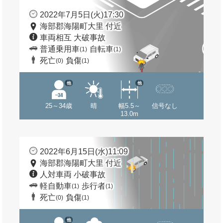
2022年7月5日(火)17:30
海部郡海陽町大里 付近
車両相互 大破事故
普通乗用車
自転車
(1)
(1)
死亡
負傷
(0)
(1)
他
他
25～34歳
晴
幅5.5～
信号なし
13.0m
2022年6月15日(水)11:09
海部郡海陽町大里 付近
人対車両 小破事故
軽自動車
歩行者
(1)
(1)
死亡
負傷
(0)
(1)
他