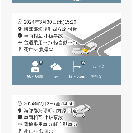
2024年3月30日(土)15:20
海部郡海陽町四方原 付近
車両相互 小破事故
普通乗用車
軽自動車
(1)
(1)
死亡
負傷
(0)
(1)
他
他
55～64歳
曇
幅～5.5m
信号なし
2024年2月2日(金)14:50
海部郡海陽町四方原 付近
車両相互 小破事故
普通乗用車
軽自動車
(1)
(1)
死亡
負傷
(0)
(1)