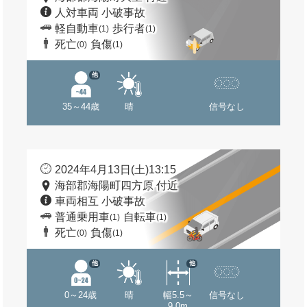
人対車両 小破事故
軽自動車
歩行者
(1)
(1)
死亡
負傷
(0)
(1)
他
35～44歳
晴
信号なし
2024年4月13日(土)13:15
海部郡海陽町四方原 付近
車両相互 小破事故
普通乗用車
自転車
(1)
(1)
死亡
負傷
(0)
(1)
他
他
0～24歳
晴
幅5.5～
信号なし
9.0m