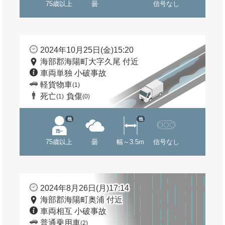
75歳以上
曇
信号なし
2024年10月25日(金)15:20
海部郡海陽町大字久尾 付近
車両単独 小破事故
軽貨物車
(1)
死亡
負傷
(1)
(0)
他
他
75歳以上
曇
幅～3.5m
信号なし
2024年8月26日(月)17:14
海部郡海陽町奥浦 付近
車両相互 小破事故
普通乗用車
(2)