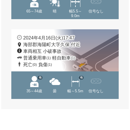
65～74歳
晴
幅5.5～
信号なし
9.0m
2024年4月16日(火)17:47
海部郡海陽町大字久保 付近
車両相互 小破事故
普通乗用車
軽自動車
(1)
(1)
死亡
負傷
(0)
(1)
他
他
35～44歳
曇
幅～5.5m
信号なし