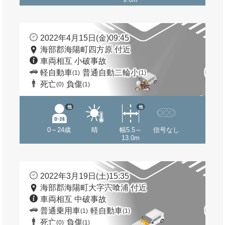
2022年4月15日(金)09:45
海部郡海陽町四方原 付近
車両相互 小破事故
軽自動車
普通自動二輪小
(1)
(1)
死亡
負傷
(0)
(1)
他
他
0～24歳
晴
幅5.5～
信号なし
13.0m
2022年3月19日(土)15:35
海部郡海陽町大字宍喰浦 付近
車両相互 中破事故
普通乗用車
軽自動車
(1)
(1)
死亡
負傷
(0)
(1)