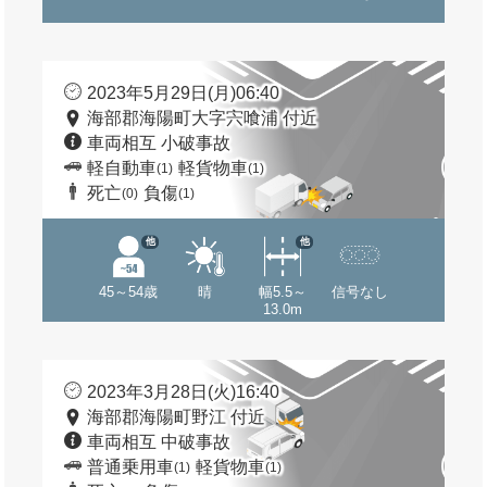
2023年5月29日(月)06:40
海部郡海陽町大字宍喰浦 付近
車両相互 小破事故
軽自動車
軽貨物車
(1)
(1)
死亡
負傷
(0)
(1)
他
他
45～54歳
晴
幅5.5～
信号なし
13.0m
2023年3月28日(火)16:40
海部郡海陽町野江 付近
車両相互 中破事故
普通乗用車
軽貨物車
(1)
(1)