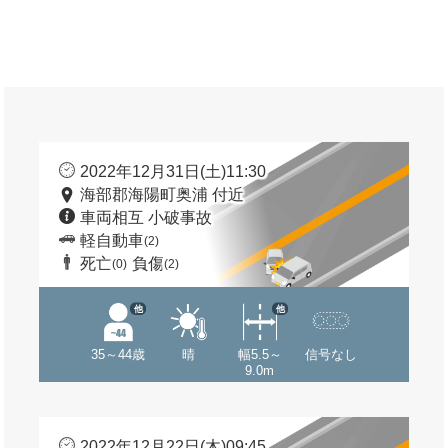
2022年12月31日(土)11:30
海部郡海陽町奥浦 付近
車両相互 小破事故
軽自動車
(2)
死亡
負傷
(0)
(2)
他
他
35～44歳
晴
幅5.5～
信号なし
9.0m
2022年12月22日(木)09:45