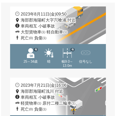
2023年8月11日(金)09:50
海部郡海陽町大字宍喰浦 付近
車両相互 小破事故
大型貨物車
軽自動車
(1)
(1)
死亡
負傷
(0)
(1)
他
他
25～34歳
晴
幅9.0～
信号なし
13.0m
2023年7月21日(金)16:06
海部郡海陽町浅川 付近
車両相互 小破事故
軽貨物車
原付二種二輪車
(1)
(1)
死亡
負傷
(0)
(1)