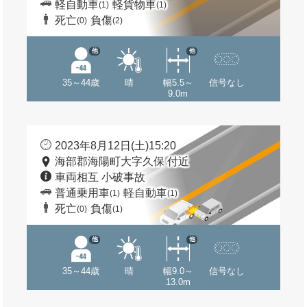
軽自動車
軽貨物車
(1)
(1)
死亡
負傷
(0)
(2)
他
他
35～44歳
晴
幅5.5～
信号なし
9.0m
2023年8月12日(土)15:20
海部郡海陽町大字久保 付近
車両相互 小破事故
普通乗用車
軽自動車
(1)
(1)
死亡
負傷
(0)
(1)
他
他
35～44歳
晴
幅9.0～
信号なし
13.0m