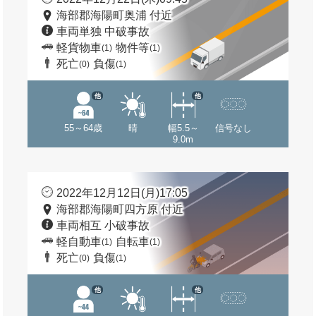
海部郡海陽町奥浦 付近
車両単独 中破事故
軽貨物車
物件等
(1)
(1)
死亡
負傷
(0)
(1)
他
他
55～64歳
晴
幅5.5～
信号なし
9.0m
2022年12月12日(月)17:05
海部郡海陽町四方原 付近
車両相互 小破事故
軽自動車
自転車
(1)
(1)
死亡
負傷
(0)
(1)
他
他