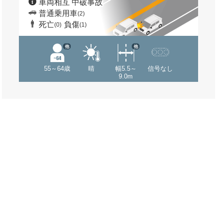
車両相互 中破事故
普通乗用車
(2)
死亡
負傷
(0)
(1)
他
他
55～64歳
晴
幅5.5～
信号なし
9.0m