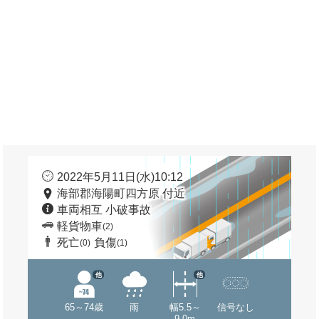
2022年5月11日(水)10:12
海部郡海陽町四方原 付近
車両相互 小破事故
軽貨物車
(2)
死亡
負傷
(0)
(1)
他
他
65～74歳
雨
幅5.5～
信号なし
9.0m