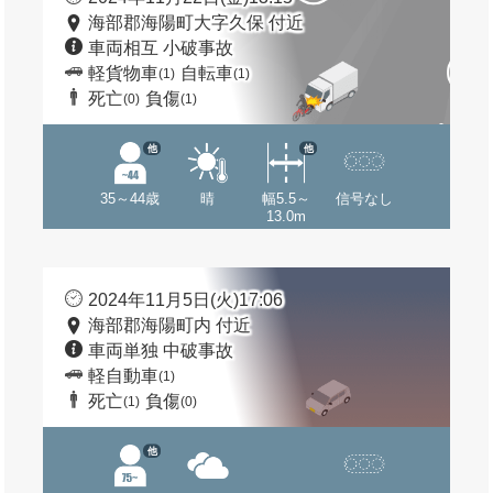
海部郡海陽町大字久保 付近
車両相互 小破事故
軽貨物車
自転車
(1)
(1)
死亡
負傷
(0)
(1)
他
他
35～44歳
晴
幅5.5～
信号なし
13.0m
2024年11月5日(火)17:06
海部郡海陽町内 付近
車両単独 中破事故
軽自動車
(1)
死亡
負傷
(1)
(0)
他