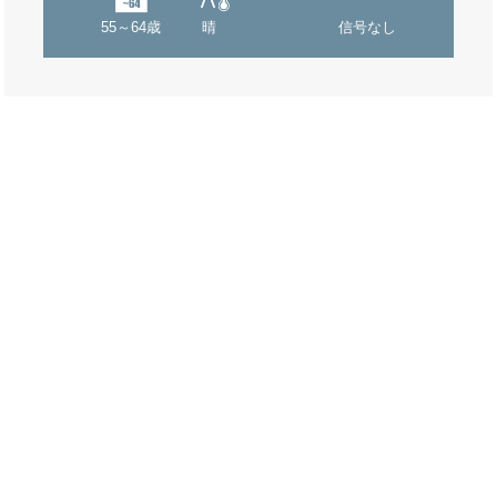
55～64歳
晴
信号なし