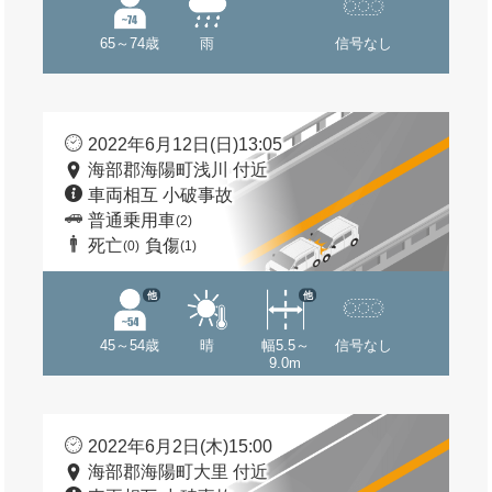
65～74歳
雨
信号なし
2022年6月12日(日)13:05
海部郡海陽町浅川 付近
車両相互 小破事故
普通乗用車
(2)
死亡
負傷
(0)
(1)
他
他
45～54歳
晴
幅5.5～
信号なし
9.0m
2022年6月2日(木)15:00
海部郡海陽町大里 付近