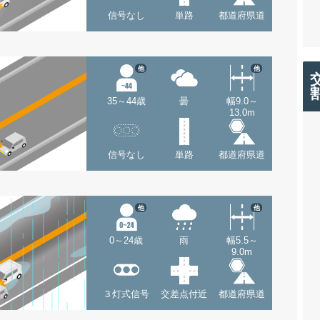
信号なし
単路
都道府県道
他
他
35～44歳
曇
幅9.0～
13.0m
信号なし
単路
都道府県道
他
他
0～24歳
雨
幅5.5～
9.0m
３灯式信号
交差点付近
都道府県道