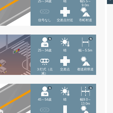
25～34歳
晴
幅5.5～
9.0m
信号なし
交差点付近
市町村道
他
他
25～34歳
晴
幅～5.5m
３灯式（点
交差点
都道府県道
滅）
他
他
45～54歳
晴
幅9.0～
13.0m