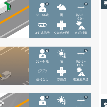
他
他
55～64歳
曇
幅5.5～
9.0m
３灯式信号
交差点付近
市町村道
他
他
35～44歳
晴
幅5.5～
13.0m
信号なし
交差点
都道府県道
他
他