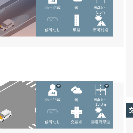
25～34歳
曇
幅3.5～
5.5m
信号なし
単路
市町村道
他
他
35～44歳
曇
幅5.5～
13.0m
信号なし
交差点
都道府県道