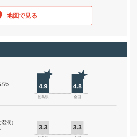
地図で見る
5.5%
4.9
4.8
徳島県
全国
湿潤） :
3.3
3.3
%