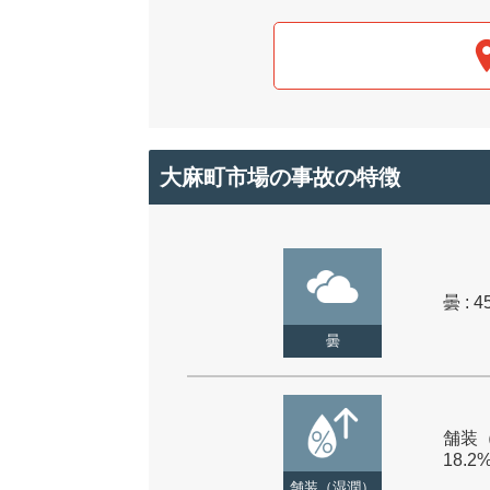
大麻町市場の事故の特徴
曇 : 4
曇
舗装（
18.2
舗装（湿潤）