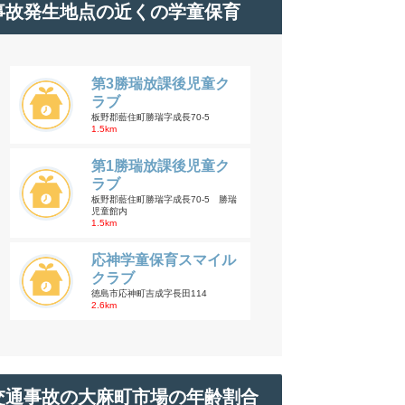
事故発生地点の近くの学童保育
第3勝瑞放課後児童ク
ラブ
板野郡藍住町勝瑞字成長70-5
1.5km
第1勝瑞放課後児童ク
ラブ
板野郡藍住町勝瑞字成長70-5 勝瑞
児童館内
1.5km
応神学童保育スマイル
クラブ
徳島市応神町吉成字長田114
2.6km
交通事故の大麻町市場の年齢割合