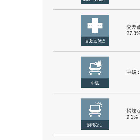
交差点
27.3
交差点付近
中破 :
中破
損壊な
9.1%
損壊なし