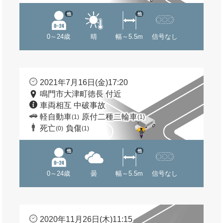
他
他
0～24歳
晴
幅～5.5m
信号なし
2021年7月16日(金)17:20
鳴門市大津町徳長 付近
車両相互 中破事故
軽自動車
原付二種二輪車
(1)
(1)
死亡
負傷
(0)
(1)
他
他
0～24歳
曇
幅～5.5m
信号なし
2020年11月26日(木)11:15