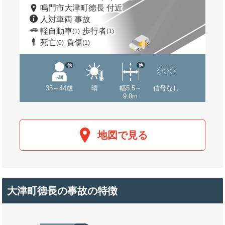
鳴門市大津町徳長 付近
人対車両 事故
軽自動車
歩行者
(1)
(1)
死亡
負傷
(0)
(1)
他
他
35～44歳
晴
幅5.5～
信号なし
9.0m
地図で見る
大津町徳長の事故の特徴