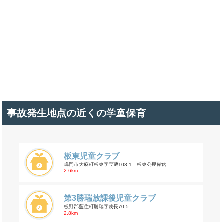
事故発生地点の近くの学童保育
板東児童クラブ
鳴門市大麻町板東字宝蔵103-1 板東公民館内
2.6km
第3勝瑞放課後児童クラブ
板野郡藍住町勝瑞字成長70-5
2.8km