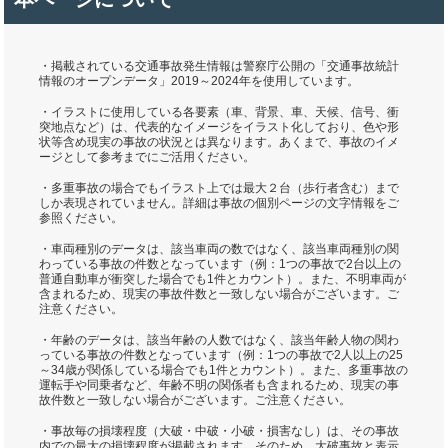
・掲載されている交通事故発生情報は警察庁公開の「交通事故統計
情報のオープンデータ」2019～2024年を使用しています。
・イラストに使用している各要素（車、背景、車、天候、信号、衝
突地点など）は、代表的なイメージをイラスト化しており、色や形
状等含め現実の事故の状況とは異なります。あくまで、事故のイメ
ージとして参考までにご活用ください。
・多重事故の場合でもイラスト上では最大２台（歩行者含む）まで
しか表現されていません。詳細は事故の個別ページの文字情報をご
参照ください。
・車両種別のデータは、該当車両の数ではなく、該当車両種別の関
わっている事故の件数となっています（例：1つの事故で2台以上の
普通自動車が衝突した場合でも1件とカウント）。また、不明車両が
含まれるため、現実の事故件数と一致しない場合がございます。ご
注意ください。
・年齢のデータは、該当年齢の人数ではなく、該当年齢人物の関わ
っている事故の件数となっています（例：1つの事故で2人以上の25
～34歳が関係している場合でも1件とカウント）。また、多重事故の
運転手や同乗者など、年齢不明の関係者も含まれるため、現実の事
故件数と一致しない場合がございます。ご注意ください。
・事故毎の損壊程度（大破・中破・小破・損害なし）は、その事故
内での最大の損壊程度が掲載されます。そのため、大破事故と表示