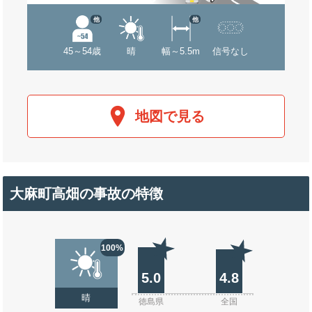
他
他
45～54歳
晴
幅～5.5m
信号なし
地図で見る
大麻町高畑の事故の特徴
100%
5.0
4.8
晴
徳島県
全国