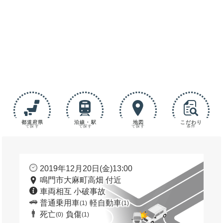
都道府県
沿線・駅
地図
こだわり
で探す
で探す
で探す
条件
2019年12月20日(金)13:00
鳴門市大麻町高畑 付近
車両相互 小破事故
普通乗用車
軽自動車
(1)
(1)
死亡
負傷
(0)
(1)