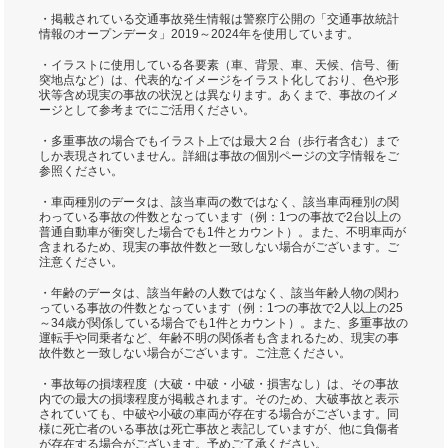
・掲載されている交通事故発生情報は警察庁公開の「交通事故統計
情報のオープンデータ」2019～2024年を使用しています。
・イラストに使用している各要素（車、背景、車、天候、信号、衝
突地点など）は、代表的なイメージをイラスト化しており、色や形
状等含め現実の事故の状況とは異なります。あくまで、事故のイメ
ージとして参考までにご活用ください。
・多重事故の場合でもイラスト上では最大２台（歩行者含む）まで
しか表現されていません。詳細は事故の個別ページの文字情報をご
参照ください。
・車両種別のデータは、該当車両の数ではなく、該当車両種別の関
わっている事故の件数となっています（例：1つの事故で2台以上の
普通自動車が衝突した場合でも1件とカウント）。また、不明車両が
含まれるため、現実の事故件数と一致しない場合がございます。ご
注意ください。
・年齢のデータは、該当年齢の人数ではなく、該当年齢人物の関わ
っている事故の件数となっています（例：1つの事故で2人以上の25
～34歳が関係している場合でも1件とカウント）。また、多重事故の
運転手や同乗者など、年齢不明の関係者も含まれるため、現実の事
故件数と一致しない場合がございます。ご注意ください。
・事故毎の損壊程度（大破・中破・小破・損害なし）は、その事故
内での最大の損壊程度が掲載されます。そのため、大破事故と表示
されていても、中破や小破の車両が存在する場合がございます。同
様に死亡者のいる事故は死亡事故と表記していますが、他に負傷者
が存在する場合がございます。予めご了承ください。