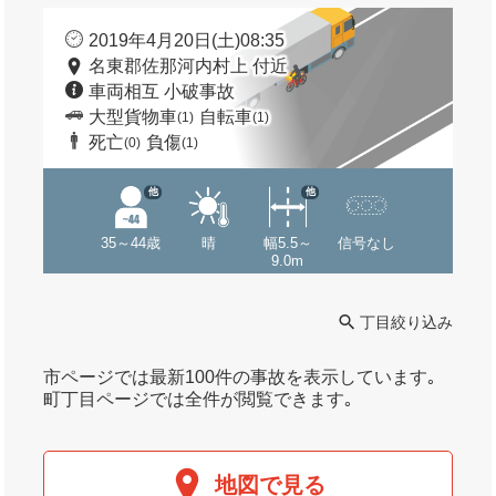
2019年4月20日(土)08:35
名東郡佐那河内村上 付近
車両相互 小破事故
大型貨物車
自転車
(1)
(1)
死亡
負傷
(0)
(1)
他
他
35～44歳
晴
幅5.5～
信号なし
9.0m
丁目絞り込み
市ページでは最新100件の事故を表示しています｡
町丁目ページでは全件が閲覧できます｡
地図で見る