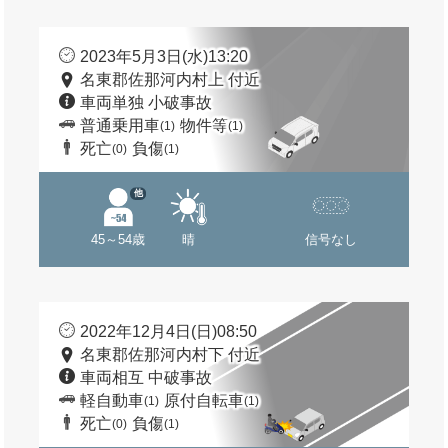
2023年5月3日(水)13:20
名東郡佐那河内村上 付近
車両単独 小破事故
普通乗用車
物件等
(1)
(1)
死亡
負傷
(0)
(1)
他
45～54歳
晴
信号なし
2022年12月4日(日)08:50
名東郡佐那河内村下 付近
車両相互 中破事故
軽自動車
原付自転車
(1)
(1)
死亡
負傷
(0)
(1)