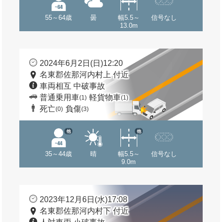
55～64歳
曇
幅5.5～
信号なし
13.0m
2024年6月2日(日)12:20
名東郡佐那河内村上 付近
車両相互 中破事故
普通乗用車
軽貨物車
(1)
(1)
死亡
負傷
(0)
(3)
他
他
35～44歳
晴
幅5.5～
信号なし
9.0m
2023年12月6日(水)17:08
名東郡佐那河内村下 付近