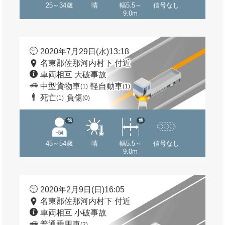
25～34歳
晴
幅5.5～
信号なし
9.0m
2020年7月29日(水)13:18
名東郡佐那河内村下 付近
車両相互 大破事故
中型貨物車
軽自動車
(1)
(1)
死亡
負傷
(1)
(0)
他
他
45～54歳
晴
幅5.5～
信号なし
9.0m
2020年2月9日(日)16:05
名東郡佐那河内村下 付近
車両相互 小破事故
普通乗用車
(2)