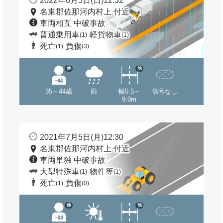
2022年6月5日(日)12:32
名東郡佐那河内村上 付近
車両相互 中破事故
普通乗用車
軽貨物車
(1)
(1)
死亡
負傷
(1)
(3)
他
他
35～44歳
雨
幅5.5～
信号なし
9.0m
2021年7月5日(月)12:30
名東郡佐那河内村上 付近
車両単独 中破事故
大型特殊車
物件等
(1)
(1)
死亡
負傷
(1)
(0)
他
他