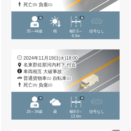
死亡
負傷
(0)
(1)
他
他
35～44歳
晴
幅5.5～
信号なし
9.0m
2024年11月19日(火)18:00
名東郡佐那河内村下 付近
車両相互 大破事故
普通貨物車
自転車
(1)
(2)
死亡
負傷
(0)
(2)
他
他
25～34歳
曇
幅9.0～
信号なし
13.0m