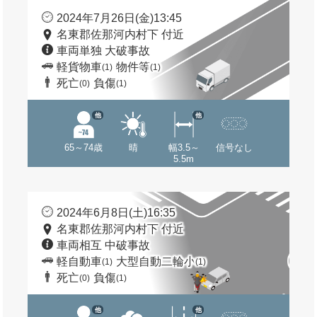
2024年7月26日(金)13:45
名東郡佐那河内村下 付近
車両単独 大破事故
軽貨物車
物件等
(1)
(1)
死亡
負傷
(0)
(1)
他
他
65～74歳
晴
幅3.5～
信号なし
5.5m
2024年6月8日(土)16:35
名東郡佐那河内村下 付近
車両相互 中破事故
軽自動車
大型自動二輪小
(1)
(1)
死亡
負傷
(0)
(1)
他
他