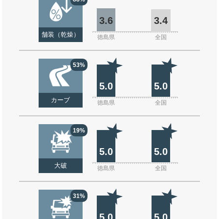
3.6
3.4
舗装（乾燥）
徳島県
全国
53%
5.0
5.0
カーブ
徳島県
全国
19%
5.0
5.0
大破
徳島県
全国
31%
5.0
5.0