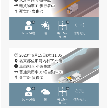
人対車両 小破事故
軽貨物車
歩行者
(1)
(1)
死亡
負傷
(1)
(0)
他
他
65～74歳
晴
幅5.5～
信号なし
9.0m
2023年6月15日(木)11:05
名東郡佐那河内村下 付近
車両相互 小破事故
普通乗用車
軽自動車
(1)
(1)
死亡
負傷
(0)
(1)
他
他
55～64歳
曇
幅5.5～
信号なし
9.0m