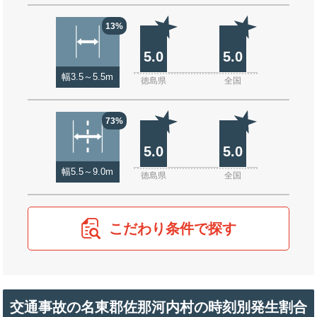
13%
5.0
5.0
幅3.5～5.5m
徳島県
全国
73%
5.0
5.0
幅5.5～9.0m
徳島県
全国
こだわり条件で探す
交通事故の名東郡佐那河内村の時刻別発生割合