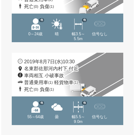
死亡
負傷
(0)
(1)
他
他
0～24歳
晴
幅3.5～
信号なし
5.5m
2019年8月7日(水)10:30
名東郡佐那河内村下 付近
車両相互 小破事故
普通乗用車
軽貨物車
(1)
(1)
死亡
負傷
(0)
(1)
他
他
55～64歳
曇
幅5.5～
信号なし
9.0m