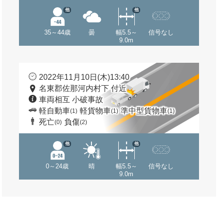
他
他
35～44歳
曇
幅5.5～
信号なし
9.0m
2022年11月10日(木)13:40
名東郡佐那河内村下 付近
車両相互 小破事故
軽自動車
軽貨物車
準中型貨物車
(1)
(1)
(1)
死亡
負傷
(0)
(2)
他
他
0～24歳
晴
幅5.5～
信号なし
9.0m