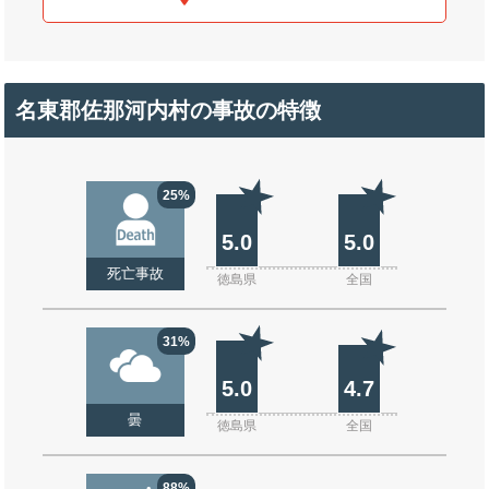
名東郡佐那河内村の事故の特徴
25%
5.0
5.0
死亡事故
徳島県
全国
31%
5.0
4.7
曇
徳島県
全国
88%