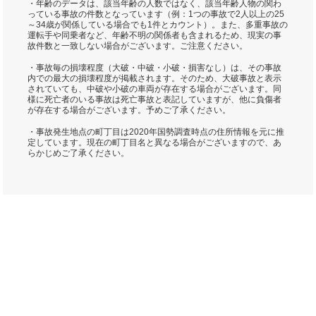
・年齢のデータは、該当年齢の人数ではなく、該当年齢人物の関わ
っている事故の件数となっています（例：1つの事故で2人以上の25
～34歳が関係している場合でも1件とカウント）。また、多重事故の
運転手や同乗者など、年齢不明の関係者も含まれるため、現実の事
故件数と一致しない場合がございます。ご注意ください。
・事故毎の損壊程度（大破・中破・小破・損害なし）は、その事故
内での最大の損壊程度が掲載されます。そのため、大破事故と表示
されていても、中破や小破の車両が存在する場合がございます。同
様に死亡者のいる事故は死亡事故と表記していますが、他に負傷者
が存在する場合がございます。予めご了承ください。
・事故発生地点の町丁目は2020年国勢調査時点の住所情報を元に推
定しています。現在の町丁目名と異なる場合がございますので、あ
らかじめご了承ください。