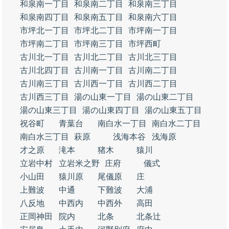
和泉南一丁目
和泉南二丁目
和泉南三丁目
和泉南四丁目
和泉南五丁目
和泉南六丁目
市坪北一丁目
市坪北二丁目
市坪南一丁目
市坪南二丁目
市坪南三丁目
市坪西町
古川北一丁目
古川北二丁目
古川北三丁目
古川北四丁目
古川南一丁目
古川南二丁目
古川南三丁目
古川西一丁目
古川西二丁目
古川西三丁目
湯の山東一丁目
湯の山東二丁目
湯の山東三丁目
湯の山東四丁目
湯の山東五丁目
祝谷町
青葉台
南白水一丁目
南白水二丁目
南白水三丁目
萩原
浅海本谷
浅海原
才之原
滝本
猪木
猿川
立岩中村
立岩米之野
庄府
儀式
小山田
猿川原
尾儀原
庄
上難波
中通
下難波
大浦
八反地
中西内
中西外
高田
正岡神田
院内
北条
北条辻