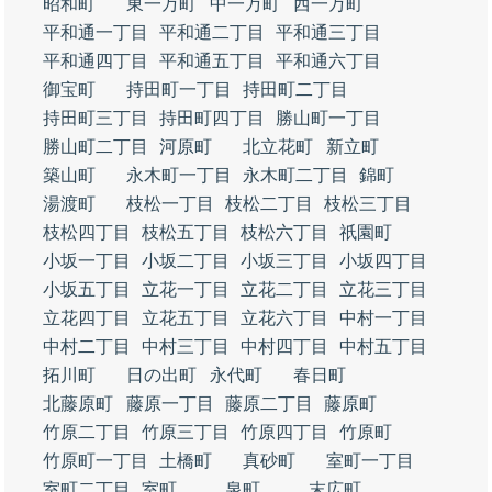
昭和町
東一万町
中一万町
西一万町
平和通一丁目
平和通二丁目
平和通三丁目
平和通四丁目
平和通五丁目
平和通六丁目
御宝町
持田町一丁目
持田町二丁目
持田町三丁目
持田町四丁目
勝山町一丁目
勝山町二丁目
河原町
北立花町
新立町
築山町
永木町一丁目
永木町二丁目
錦町
湯渡町
枝松一丁目
枝松二丁目
枝松三丁目
枝松四丁目
枝松五丁目
枝松六丁目
祇園町
小坂一丁目
小坂二丁目
小坂三丁目
小坂四丁目
小坂五丁目
立花一丁目
立花二丁目
立花三丁目
立花四丁目
立花五丁目
立花六丁目
中村一丁目
中村二丁目
中村三丁目
中村四丁目
中村五丁目
拓川町
日の出町
永代町
春日町
北藤原町
藤原一丁目
藤原二丁目
藤原町
竹原二丁目
竹原三丁目
竹原四丁目
竹原町
竹原町一丁目
土橋町
真砂町
室町一丁目
室町二丁目
室町
泉町
末広町