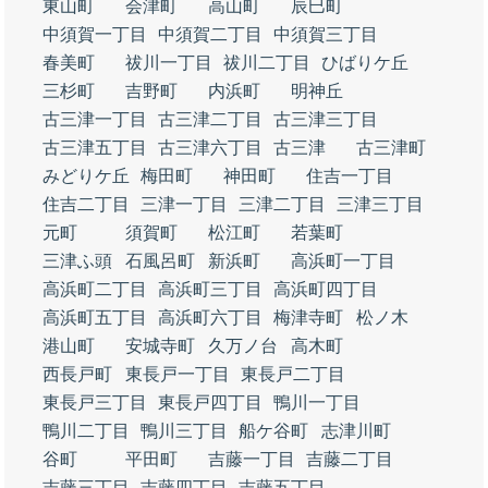
東山町
会津町
高山町
辰巳町
中須賀一丁目
中須賀二丁目
中須賀三丁目
春美町
祓川一丁目
祓川二丁目
ひばりケ丘
三杉町
吉野町
内浜町
明神丘
古三津一丁目
古三津二丁目
古三津三丁目
古三津五丁目
古三津六丁目
古三津
古三津町
みどりケ丘
梅田町
神田町
住吉一丁目
住吉二丁目
三津一丁目
三津二丁目
三津三丁目
元町
須賀町
松江町
若葉町
三津ふ頭
石風呂町
新浜町
高浜町一丁目
高浜町二丁目
高浜町三丁目
高浜町四丁目
高浜町五丁目
高浜町六丁目
梅津寺町
松ノ木
港山町
安城寺町
久万ノ台
高木町
西長戸町
東長戸一丁目
東長戸二丁目
東長戸三丁目
東長戸四丁目
鴨川一丁目
鴨川二丁目
鴨川三丁目
船ケ谷町
志津川町
谷町
平田町
吉藤一丁目
吉藤二丁目
吉藤三丁目
吉藤四丁目
吉藤五丁目