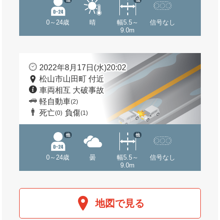
0～24歳
晴
幅5.5～
信号なし
9.0m
2022年8月17日(水)20:02
松山市山田町 付近
車両相互 大破事故
軽自動車
(2)
死亡
負傷
(0)
(1)
他
他
0～24歳
曇
幅5.5～
信号なし
9.0m
地図で見る