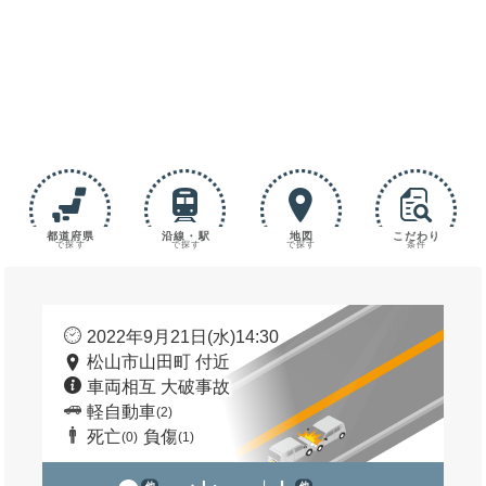
都道府県
沿線・駅
地図
こだわり
で探す
で探す
で探す
条件
2022年9月21日(水)14:30
松山市山田町 付近
車両相互 大破事故
軽自動車
(2)
死亡
負傷
(0)
(1)
他
他