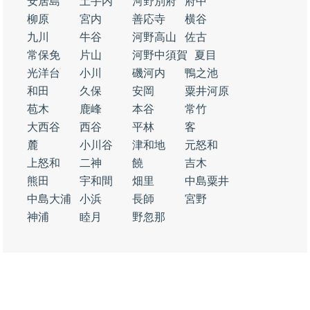
安居島
土手内
河野別府
府中
柳原
宮内
善応寺
横谷
九川
牛谷
河野高山
佐古
常保免
片山
河野中須賀
夏目
光洋台
小川
磯河内
鴨之池
和田
久保
安岡
粟井河原
苞木
鹿峰
本谷
常竹
大西谷
西谷
平林
客
麓
小川谷
津和地
元怒和
上怒和
二神
饒
吉木
熊田
宇和間
畑里
中島粟井
中島大浦
小浜
長師
宮野
神浦
睦月
野忽那