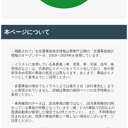
本ページについて
・掲載されている交通事故発生情報は警察庁公開の「交通事故統計
情報のオープンデータ」2019～2024年を使用しています。
・イラストに使用している各要素（車、背景、車、天候、信号、衝
突地点など）は、代表的なイメージをイラスト化しており、色や形
状等含め現実の事故の状況とは異なります。あくまで、事故のイメ
ージとして参考までにご活用ください。
・多重事故の場合でもイラスト上では最大２台（歩行者含む）まで
しか表現されていません。詳細は事故の個別ページの文字情報をご
参照ください。
・車両種別のデータは、該当車両の数ではなく、該当車両種別の関
わっている事故の件数となっています（例：1つの事故で2台以上の
普通自動車が衝突した場合でも1件とカウント）。また、不明車両が
含まれるため、現実の事故件数と一致しない場合がございます。ご
注意ください。