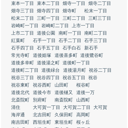
束本一丁目
束本二丁目
畑寺一丁目
畑寺二丁目
畑寺三丁目
畑寺四丁目
畑寺町
松末一丁目
松末二丁目
三町一丁目
三町二丁目
三町三丁目
岩崎町一丁目
岩崎町二丁目
上市一丁目
上市二丁目
道後公園
南町一丁目
南町二丁目
紅葉町
石手一丁目
石手二丁目
石手三丁目
石手四丁目
石手五丁目
石手白石
新石手
常光寺町
道後姫塚
道後喜多町
道後鷺谷町
道後多幸町
道後湯之町
道後町一丁目
道後町二丁目
道後緑台
道後湯月町
祝谷二丁目
祝谷三丁目
祝谷四丁目
祝谷五丁目
祝谷
祝谷東町
祝谷西町
山田町
桜谷町
道後北代
道後今市
道後樋又
道後一万
北斎院町
別府町
南斎院町
山西町
清住
大可賀一丁目
大可賀二丁目
大可賀
海岸通
北吉田町
久保田町
高岡町
南吉田町
西垣生町
東垣生町
桜ヶ丘