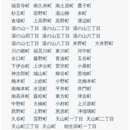
福音寺町
南久米町
南土居町
鷹子町
杉立町
宿野町
湯山柳
末町
食場町
上高野町
高野町
溝辺町
湯の山一丁目
湯の山二丁目
湯の山三丁目
湯の山四丁目
湯の山五丁目
湯の山六丁目
湯の山七丁目
湯の山八丁目
米野町
大井野町
川の郷町
福見川町
東川町
河中町
水口町
藤野町
青波町
玉谷町
下伊台町
上伊台町
菅沢町
小屋町
神次郎町
城山町
柳谷町
恩地町
梅木町
上総町
小野町
北梅本町
南梅本町
水泥町
平井町
井門町
南高井町
森松町
東方町
津吉町
中野町
大橋町
小村町
上川原町
西野町
上野町
恵原町
浄瑠璃町
久谷町
窪野町
天山町一丁目
天山町二丁目
天山町三丁目
天山町
朝生田町一丁目