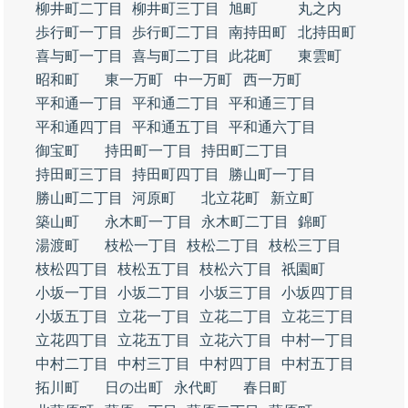
柳井町二丁目
柳井町三丁目
旭町
丸之内
歩行町一丁目
歩行町二丁目
南持田町
北持田町
喜与町一丁目
喜与町二丁目
此花町
東雲町
昭和町
東一万町
中一万町
西一万町
平和通一丁目
平和通二丁目
平和通三丁目
平和通四丁目
平和通五丁目
平和通六丁目
御宝町
持田町一丁目
持田町二丁目
持田町三丁目
持田町四丁目
勝山町一丁目
勝山町二丁目
河原町
北立花町
新立町
築山町
永木町一丁目
永木町二丁目
錦町
湯渡町
枝松一丁目
枝松二丁目
枝松三丁目
枝松四丁目
枝松五丁目
枝松六丁目
祇園町
小坂一丁目
小坂二丁目
小坂三丁目
小坂四丁目
小坂五丁目
立花一丁目
立花二丁目
立花三丁目
立花四丁目
立花五丁目
立花六丁目
中村一丁目
中村二丁目
中村三丁目
中村四丁目
中村五丁目
拓川町
日の出町
永代町
春日町