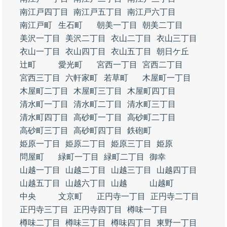
南江戸四丁目
南江戸五丁目
南江戸六丁目
南江戸町
生石町
朝美一丁目
朝美二丁目
美沢一丁目
美沢二丁目
衣山二丁目
衣山三丁目
衣山一丁目
衣山四丁目
衣山五丁目
朝日ケ丘
辻町
愛光町
宮西一丁目
宮西二丁目
宮西三丁目
六軒家町
若草町
木屋町一丁目
木屋町二丁目
木屋町三丁目
木屋町四丁目
清水町一丁目
清水町二丁目
清水町三丁目
清水町四丁目
高砂町一丁目
高砂町二丁目
高砂町三丁目
高砂町四丁目
鉄砲町
姫原一丁目
姫原二丁目
姫原三丁目
姫原
問屋町
緑町一丁目
緑町二丁目
御幸
山越一丁目
山越二丁目
山越三丁目
山越四丁目
山越五丁目
山越六丁目
山越
山越町
中央
文京町
正円寺一丁目
正円寺二丁目
正円寺三丁目
正円寺四丁目
樽味一丁目
樽味二丁目
樽味三丁目
樽味四丁目
東野一丁目