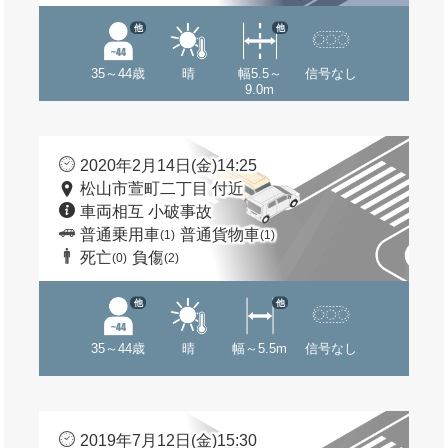
他
他
35～44歳
晴
幅5.5～
信号なし
9.0m
2020年2月14日(金)14:25
松山市萱町二丁目 付近
車両相互 小破事故
普通乗用車
普通貨物車
(1)
(1)
死亡
負傷
(0)
(2)
他
他
35～44歳
晴
幅～5.5m
信号なし
2019年7月12日(金)15:30