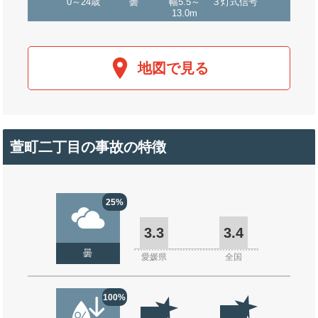
0～24歳
曇
幅5.5～
３灯式信号
13.0m
地図で見る
萱町二丁目の事故の特徴
25%
3.3
3.4
曇
愛媛県
全国
100%