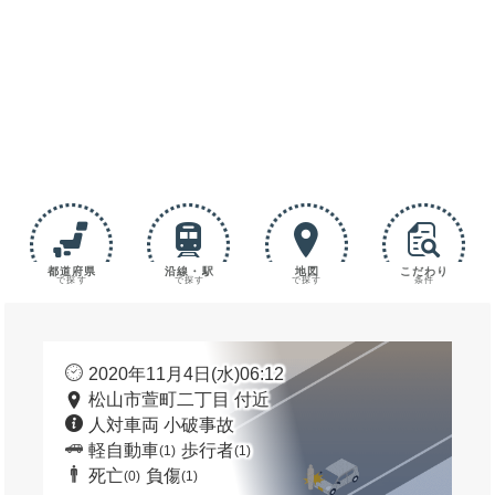
都道府県
沿線・駅
地図
こだわり
で探す
で探す
で探す
条件
2020年11月4日(水)06:12
松山市萱町二丁目 付近
人対車両 小破事故
軽自動車
歩行者
(1)
(1)
死亡
負傷
(0)
(1)