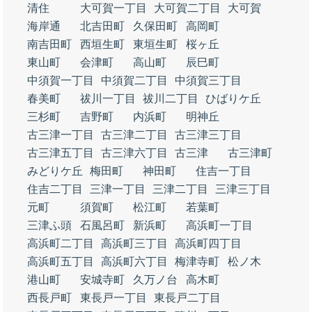
清住
大可賀一丁目
大可賀二丁目
大可賀
海岸通
北吉田町
久保田町
高岡町
南吉田町
西垣生町
東垣生町
桜ヶ丘
東山町
会津町
高山町
辰巳町
中須賀一丁目
中須賀二丁目
中須賀三丁目
春美町
祓川一丁目
祓川二丁目
ひばりケ丘
三杉町
吉野町
内浜町
明神丘
古三津一丁目
古三津二丁目
古三津三丁目
古三津五丁目
古三津六丁目
古三津
古三津町
みどりケ丘
梅田町
神田町
住吉一丁目
住吉二丁目
三津一丁目
三津二丁目
三津三丁目
元町
須賀町
松江町
若葉町
三津ふ頭
石風呂町
新浜町
高浜町一丁目
高浜町二丁目
高浜町三丁目
高浜町四丁目
高浜町五丁目
高浜町六丁目
梅津寺町
松ノ木
港山町
安城寺町
久万ノ台
高木町
西長戸町
東長戸一丁目
東長戸二丁目