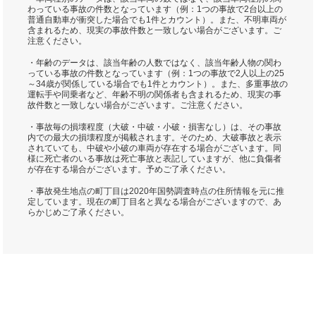
わっている事故の件数となっています（例：1つの事故で2台以上の
普通自動車が衝突した場合でも1件とカウント）。また、不明車両が
含まれるため、現実の事故件数と一致しない場合がございます。ご
注意ください。
・年齢のデータは、該当年齢の人数ではなく、該当年齢人物の関わ
っている事故の件数となっています（例：1つの事故で2人以上の25
～34歳が関係している場合でも1件とカウント）。また、多重事故の
運転手や同乗者など、年齢不明の関係者も含まれるため、現実の事
故件数と一致しない場合がございます。ご注意ください。
・事故毎の損壊程度（大破・中破・小破・損害なし）は、その事故
内での最大の損壊程度が掲載されます。そのため、大破事故と表示
されていても、中破や小破の車両が存在する場合がございます。同
様に死亡者のいる事故は死亡事故と表記していますが、他に負傷者
が存在する場合がございます。予めご了承ください。
・事故発生地点の町丁目は2020年国勢調査時点の住所情報を元に推
定しています。現在の町丁目名と異なる場合がございますので、あ
らかじめご了承ください。