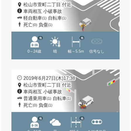
松山市萱町二丁目 付近
車両相互 小破事故
軽自動車
自転車
(1)
(1)
死亡
負傷
(0)
(1)
他
他
0～24歳
晴
幅～5.5m
信号なし
2019年6月27日(木)17:38
松山市萱町二丁目 付近
車両相互 小破事故
普通乗用車
自転車
(1)
(1)
死亡
負傷
(0)
(1)
他
他