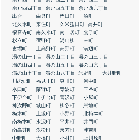
余戸西四丁目
余戸西五丁目
余戸西六丁目
出合
由良町
門田町
泊町
北久米町
来住町
久米窪田町
高井町
福音寺町
南久米町
南土居町
鷹子町
杉立町
宿野町
湯山柳
末町
食場町
上高野町
高野町
溝辺町
湯の山一丁目
湯の山二丁目
湯の山三丁目
湯の山四丁目
湯の山五丁目
湯の山六丁目
湯の山七丁目
湯の山八丁目
米野町
大井野町
川の郷町
福見川町
東川町
河中町
水口町
藤野町
青波町
玉谷町
下伊台町
上伊台町
菅沢町
小屋町
神次郎町
城山町
柳谷町
恩地町
梅木町
上総町
小野町
北梅本町
南梅本町
水泥町
平井町
井門町
南高井町
森松町
東方町
津吉町
中野町
大橋町
小村町
上川原町