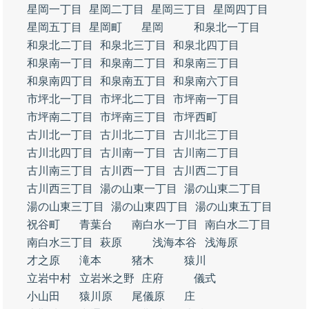
星岡一丁目
星岡二丁目
星岡三丁目
星岡四丁目
星岡五丁目
星岡町
星岡
和泉北一丁目
和泉北二丁目
和泉北三丁目
和泉北四丁目
和泉南一丁目
和泉南二丁目
和泉南三丁目
和泉南四丁目
和泉南五丁目
和泉南六丁目
市坪北一丁目
市坪北二丁目
市坪南一丁目
市坪南二丁目
市坪南三丁目
市坪西町
古川北一丁目
古川北二丁目
古川北三丁目
古川北四丁目
古川南一丁目
古川南二丁目
古川南三丁目
古川西一丁目
古川西二丁目
古川西三丁目
湯の山東一丁目
湯の山東二丁目
湯の山東三丁目
湯の山東四丁目
湯の山東五丁目
祝谷町
青葉台
南白水一丁目
南白水二丁目
南白水三丁目
萩原
浅海本谷
浅海原
才之原
滝本
猪木
猿川
立岩中村
立岩米之野
庄府
儀式
小山田
猿川原
尾儀原
庄