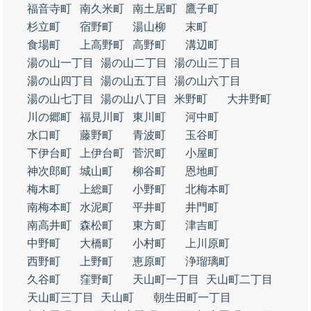
福音寺町
南久米町
南土居町
鷹子町
杉立町
宿野町
湯山柳
末町
食場町
上高野町
高野町
溝辺町
湯の山一丁目
湯の山二丁目
湯の山三丁目
湯の山四丁目
湯の山五丁目
湯の山六丁目
湯の山七丁目
湯の山八丁目
米野町
大井野町
川の郷町
福見川町
東川町
河中町
水口町
藤野町
青波町
玉谷町
下伊台町
上伊台町
菅沢町
小屋町
神次郎町
城山町
柳谷町
恩地町
梅木町
上総町
小野町
北梅本町
南梅本町
水泥町
平井町
井門町
南高井町
森松町
東方町
津吉町
中野町
大橋町
小村町
上川原町
西野町
上野町
恵原町
浄瑠璃町
久谷町
窪野町
天山町一丁目
天山町二丁目
天山町三丁目
天山町
朝生田町一丁目