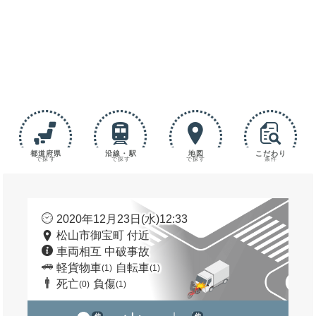
都道府県
沿線・駅
地図
こだわり
で探す
で探す
で探す
条件
2020年12月23日(水)12:33
松山市御宝町 付近
車両相互 中破事故
軽貨物車
自転車
(1)
(1)
死亡
負傷
(0)
(1)
他
他