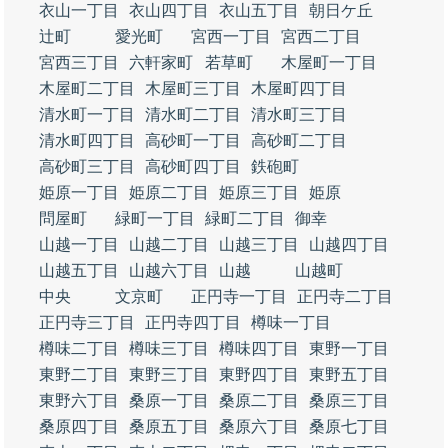
衣山一丁目
衣山四丁目
衣山五丁目
朝日ケ丘
辻町
愛光町
宮西一丁目
宮西二丁目
宮西三丁目
六軒家町
若草町
木屋町一丁目
木屋町二丁目
木屋町三丁目
木屋町四丁目
清水町一丁目
清水町二丁目
清水町三丁目
清水町四丁目
高砂町一丁目
高砂町二丁目
高砂町三丁目
高砂町四丁目
鉄砲町
姫原一丁目
姫原二丁目
姫原三丁目
姫原
問屋町
緑町一丁目
緑町二丁目
御幸
山越一丁目
山越二丁目
山越三丁目
山越四丁目
山越五丁目
山越六丁目
山越
山越町
中央
文京町
正円寺一丁目
正円寺二丁目
正円寺三丁目
正円寺四丁目
樽味一丁目
樽味二丁目
樽味三丁目
樽味四丁目
東野一丁目
東野二丁目
東野三丁目
東野四丁目
東野五丁目
東野六丁目
桑原一丁目
桑原二丁目
桑原三丁目
桑原四丁目
桑原五丁目
桑原六丁目
桑原七丁目