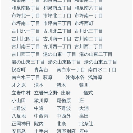
和泉南一丁目
和泉南二丁目
和泉南三丁目
和泉南四丁目
和泉南五丁目
和泉南六丁目
市坪北一丁目
市坪北二丁目
市坪南一丁目
市坪南二丁目
市坪南三丁目
市坪西町
古川北一丁目
古川北二丁目
古川北三丁目
古川北四丁目
古川南一丁目
古川南二丁目
古川南三丁目
古川西一丁目
古川西二丁目
古川西三丁目
湯の山東一丁目
湯の山東二丁目
湯の山東三丁目
湯の山東四丁目
湯の山東五丁目
祝谷町
青葉台
南白水一丁目
南白水二丁目
南白水三丁目
萩原
浅海本谷
浅海原
才之原
滝本
猪木
猿川
立岩中村
立岩米之野
庄府
儀式
小山田
猿川原
尾儀原
庄
上難波
中通
下難波
大浦
八反地
中西内
中西外
高田
正岡神田
院内
北条
北条辻
安居島
土手内
河野別府
府中