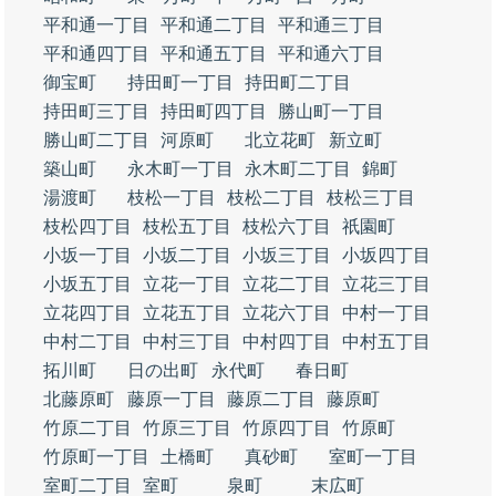
平和通一丁目
平和通二丁目
平和通三丁目
平和通四丁目
平和通五丁目
平和通六丁目
御宝町
持田町一丁目
持田町二丁目
持田町三丁目
持田町四丁目
勝山町一丁目
勝山町二丁目
河原町
北立花町
新立町
築山町
永木町一丁目
永木町二丁目
錦町
湯渡町
枝松一丁目
枝松二丁目
枝松三丁目
枝松四丁目
枝松五丁目
枝松六丁目
祇園町
小坂一丁目
小坂二丁目
小坂三丁目
小坂四丁目
小坂五丁目
立花一丁目
立花二丁目
立花三丁目
立花四丁目
立花五丁目
立花六丁目
中村一丁目
中村二丁目
中村三丁目
中村四丁目
中村五丁目
拓川町
日の出町
永代町
春日町
北藤原町
藤原一丁目
藤原二丁目
藤原町
竹原二丁目
竹原三丁目
竹原四丁目
竹原町
竹原町一丁目
土橋町
真砂町
室町一丁目
室町二丁目
室町
泉町
末広町