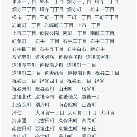
束本一丁目
束本二丁目
畑寺一丁目
畑寺二丁目
畑寺三丁目
畑寺四丁目
畑寺町
松末一丁目
松末二丁目
三町一丁目
三町二丁目
三町三丁目
岩崎町一丁目
岩崎町二丁目
上市一丁目
上市二丁目
道後公園
南町一丁目
南町二丁目
紅葉町
石手一丁目
石手二丁目
石手三丁目
石手四丁目
石手五丁目
石手白石
新石手
常光寺町
道後姫塚
道後喜多町
道後鷺谷町
道後多幸町
道後湯之町
道後町一丁目
道後町二丁目
道後緑台
道後湯月町
祝谷二丁目
祝谷三丁目
祝谷四丁目
祝谷五丁目
祝谷
祝谷東町
祝谷西町
山田町
桜谷町
道後北代
道後今市
道後樋又
道後一万
北斎院町
別府町
南斎院町
山西町
清住
大可賀一丁目
大可賀二丁目
大可賀
海岸通
北吉田町
久保田町
高岡町
南吉田町
西垣生町
東垣生町
桜ヶ丘
東山町
会津町
高山町
辰巳町