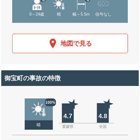
0～24歳
晴
幅～5.5m
信号なし
地図で見る
御宝町の事故の特徴
100%
4.7
4.8
晴
愛媛県
全国