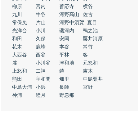
柳原
宮内
善応寺
横谷
九川
牛谷
河野高山
佐古
常保免
片山
河野中須賀
夏目
光洋台
小川
磯河内
鴨之池
和田
久保
安岡
粟井河原
苞木
鹿峰
本谷
常竹
大西谷
西谷
平林
客
麓
小川谷
津和地
元怒和
上怒和
二神
饒
吉木
熊田
宇和間
畑里
中島粟井
中島大浦
小浜
長師
宮野
神浦
睦月
野忽那