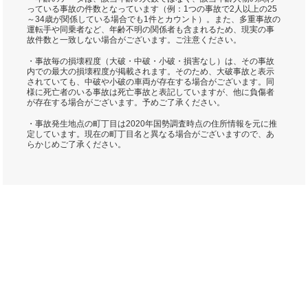
っている事故の件数となっています（例：1つの事故で2人以上の25
～34歳が関係している場合でも1件とカウント）。また、多重事故の
運転手や同乗者など、年齢不明の関係者も含まれるため、現実の事
故件数と一致しない場合がございます。ご注意ください。
・事故毎の損壊程度（大破・中破・小破・損害なし）は、その事故
内での最大の損壊程度が掲載されます。そのため、大破事故と表示
されていても、中破や小破の車両が存在する場合がございます。同
様に死亡者のいる事故は死亡事故と表記していますが、他に負傷者
が存在する場合がございます。予めご了承ください。
・事故発生地点の町丁目は2020年国勢調査時点の住所情報を元に推
定しています。現在の町丁目名と異なる場合がございますので、あ
らかじめご了承ください。