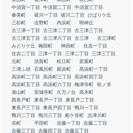
中須賀一丁目
中須賀二丁目
中須賀三丁目
春美町
祓川一丁目
祓川二丁目
ひばりケ丘
三杉町
吉野町
内浜町
明神丘
古三津一丁目
古三津二丁目
古三津三丁目
古三津五丁目
古三津六丁目
古三津
古三津町
みどりケ丘
梅田町
神田町
住吉一丁目
住吉二丁目
三津一丁目
三津二丁目
三津三丁目
元町
須賀町
松江町
若葉町
三津ふ頭
石風呂町
新浜町
高浜町一丁目
高浜町二丁目
高浜町三丁目
高浜町四丁目
高浜町五丁目
高浜町六丁目
梅津寺町
松ノ木
港山町
安城寺町
久万ノ台
高木町
西長戸町
東長戸一丁目
東長戸二丁目
東長戸三丁目
東長戸四丁目
鴨川一丁目
鴨川二丁目
鴨川三丁目
船ケ谷町
志津川町
谷町
平田町
吉藤一丁目
吉藤二丁目
吉藤三丁目
吉藤四丁目
吉藤五丁目