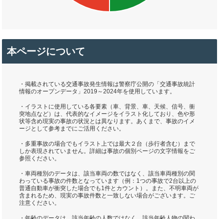
本ページについて
・掲載されている交通事故発生情報は警察庁公開の「交通事故統計
情報のオープンデータ」2019～2024年を使用しています。
・イラストに使用している各要素（車、背景、車、天候、信号、衝
突地点など）は、代表的なイメージをイラスト化しており、色や形
状等含め現実の事故の状況とは異なります。あくまで、事故のイメ
ージとして参考までにご活用ください。
・多重事故の場合でもイラスト上では最大２台（歩行者含む）まで
しか表現されていません。詳細は事故の個別ページの文字情報をご
参照ください。
・車両種別のデータは、該当車両の数ではなく、該当車両種別の関
わっている事故の件数となっています（例：1つの事故で2台以上の
普通自動車が衝突した場合でも1件とカウント）。また、不明車両が
含まれるため、現実の事故件数と一致しない場合がございます。ご
注意ください。
・年齢のデータは、該当年齢の人数ではなく、該当年齢人物の関わ