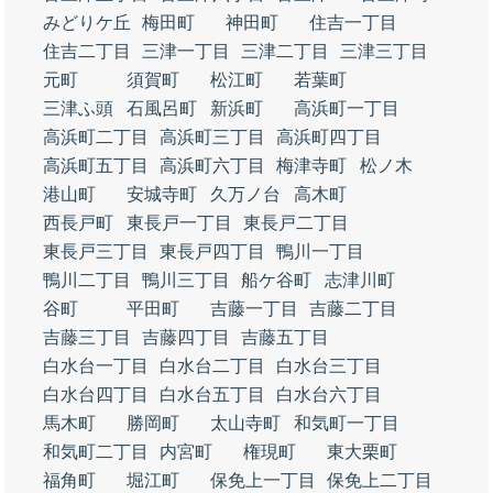
みどりケ丘
梅田町
神田町
住吉一丁目
住吉二丁目
三津一丁目
三津二丁目
三津三丁目
元町
須賀町
松江町
若葉町
三津ふ頭
石風呂町
新浜町
高浜町一丁目
高浜町二丁目
高浜町三丁目
高浜町四丁目
高浜町五丁目
高浜町六丁目
梅津寺町
松ノ木
港山町
安城寺町
久万ノ台
高木町
西長戸町
東長戸一丁目
東長戸二丁目
東長戸三丁目
東長戸四丁目
鴨川一丁目
鴨川二丁目
鴨川三丁目
船ケ谷町
志津川町
谷町
平田町
吉藤一丁目
吉藤二丁目
吉藤三丁目
吉藤四丁目
吉藤五丁目
白水台一丁目
白水台二丁目
白水台三丁目
白水台四丁目
白水台五丁目
白水台六丁目
馬木町
勝岡町
太山寺町
和気町一丁目
和気町二丁目
内宮町
権現町
東大栗町
福角町
堀江町
保免上一丁目
保免上二丁目