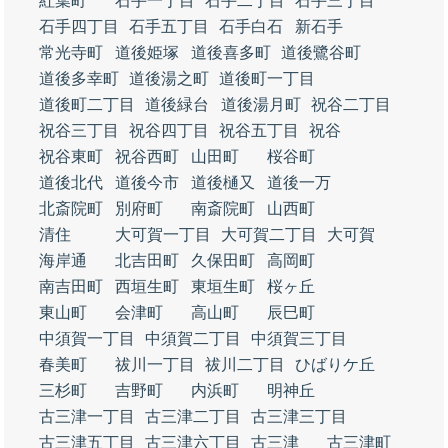
紅葉町
石手一丁目
石手二丁目
石手三丁目
石手四丁目
石手五丁目
石手白石
新石手
常光寺町
道後姫塚
道後喜多町
道後鷺谷町
道後多幸町
道後湯之町
道後町一丁目
道後町二丁目
道後緑台
道後湯月町
祝谷二丁目
祝谷三丁目
祝谷四丁目
祝谷五丁目
祝谷
祝谷東町
祝谷西町
山田町
桜谷町
道後北代
道後今市
道後樋又
道後一万
北斎院町
別府町
南斎院町
山西町
清住
大可賀一丁目
大可賀二丁目
大可賀
海岸通
北吉田町
久保田町
高岡町
南吉田町
西垣生町
東垣生町
桜ヶ丘
東山町
会津町
高山町
辰巳町
中須賀一丁目
中須賀二丁目
中須賀三丁目
春美町
祓川一丁目
祓川二丁目
ひばりケ丘
三杉町
吉野町
内浜町
明神丘
古三津一丁目
古三津二丁目
古三津三丁目
古三津五丁目
古三津六丁目
古三津
古三津町