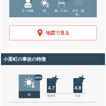
0～24歳
晴
幅～5.5m
信号（故
障）
地図で見る
小栗町の事故の特徴
100%
4.7
4.8
晴
愛媛県
全国