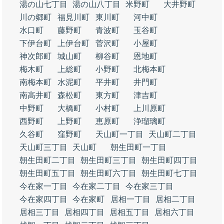
湯の山七丁目
湯の山八丁目
米野町
大井野町
川の郷町
福見川町
東川町
河中町
水口町
藤野町
青波町
玉谷町
下伊台町
上伊台町
菅沢町
小屋町
神次郎町
城山町
柳谷町
恩地町
梅木町
上総町
小野町
北梅本町
南梅本町
水泥町
平井町
井門町
南高井町
森松町
東方町
津吉町
中野町
大橋町
小村町
上川原町
西野町
上野町
恵原町
浄瑠璃町
久谷町
窪野町
天山町一丁目
天山町二丁目
天山町三丁目
天山町
朝生田町一丁目
朝生田町二丁目
朝生田町三丁目
朝生田町四丁目
朝生田町五丁目
朝生田町六丁目
朝生田町七丁目
今在家一丁目
今在家二丁目
今在家三丁目
今在家四丁目
今在家町
居相一丁目
居相二丁目
居相三丁目
居相四丁目
居相五丁目
居相六丁目