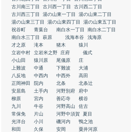
古川南三丁目
古川西一丁目
古川西二丁目
古川西三丁目
湯の山東一丁目
湯の山東二丁目
湯の山東三丁目
湯の山東四丁目
湯の山東五丁目
祝谷町
青葉台
南白水一丁目
南白水二丁目
南白水三丁目
萩原
浅海本谷
浅海原
才之原
滝本
猪木
猿川
立岩中村
立岩米之野
庄府
儀式
小山田
猿川原
尾儀原
庄
上難波
中通
下難波
大浦
八反地
中西内
中西外
高田
正岡神田
院内
北条
北条辻
安居島
土手内
河野別府
府中
柳原
宮内
善応寺
横谷
九川
牛谷
河野高山
佐古
常保免
片山
河野中須賀
夏目
光洋台
小川
磯河内
鴨之池
和田
久保
安岡
粟井河原