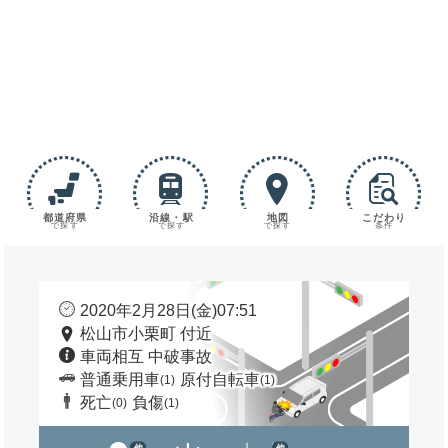
都道府県
沿線・駅
地図
こだわり
で探す
で探す
で探す
条件
2020年2月28日(金)07:51
松山市小栗町 付近
車両相互 中破事故
普通乗用車
原付自転車
(1)
(1)
死亡
負傷
(0)
(1)
他
他