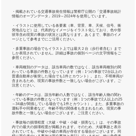
・掲載されている交通事故発生情報は警察庁公開の「交通事故統計
情報のオープンデータ」2019～2024年を使用しています。
・イラストに使用している各要素（車、背景、車、天候、信号、衝
突地点など）は、代表的なイメージをイラスト化しており、色や形
状等含め現実の事故の状況とは異なります。あくまで、事故のイメ
ージとして参考までにご活用ください。
・多重事故の場合でもイラスト上では最大２台（歩行者含む）まで
しか表現されていません。詳細は事故の個別ページの文字情報をご
参照ください。
・車両種別のデータは、該当車両の数ではなく、該当車両種別の関
わっている事故の件数となっています（例：1つの事故で2台以上の
普通自動車が衝突した場合でも1件とカウント）。また、不明車両が
含まれるため、現実の事故件数と一致しない場合がございます。ご
注意ください。
・年齢のデータは、該当年齢の人数ではなく、該当年齢人物の関わ
っている事故の件数となっています（例：1つの事故で2人以上の25
～34歳が関係している場合でも1件とカウント）。また、多重事故の
運転手や同乗者など、年齢不明の関係者も含まれるため、現実の事
故件数と一致しない場合がございます。ご注意ください。
・事故毎の損壊程度（大破・中破・小破・損害なし）は、その事故
内での最大の損壊程度が掲載されます。そのため、大破事故と表示
されていても、中破や小破の車両が存在する場合がございます。同