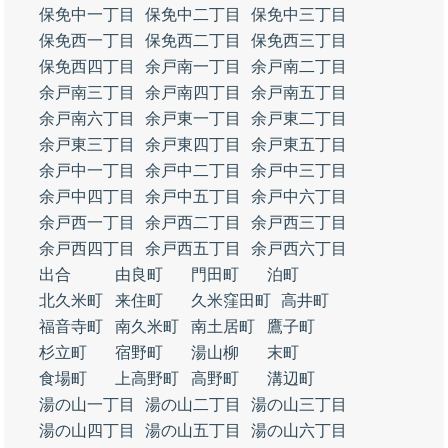
保免中一丁目
保免中二丁目
保免中三丁目
保免西一丁目
保免西二丁目
保免西三丁目
保免西四丁目
余戸南一丁目
余戸南二丁目
余戸南三丁目
余戸南四丁目
余戸南五丁目
余戸南六丁目
余戸東一丁目
余戸東二丁目
余戸東三丁目
余戸東四丁目
余戸東五丁目
余戸中一丁目
余戸中二丁目
余戸中三丁目
余戸中四丁目
余戸中五丁目
余戸中六丁目
余戸西一丁目
余戸西二丁目
余戸西三丁目
余戸西四丁目
余戸西五丁目
余戸西六丁目
出合
由良町
門田町
泊町
北久米町
来住町
久米窪田町
高井町
福音寺町
南久米町
南土居町
鷹子町
杉立町
宿野町
湯山柳
末町
食場町
上高野町
高野町
溝辺町
湯の山一丁目
湯の山二丁目
湯の山三丁目
湯の山四丁目
湯の山五丁目
湯の山六丁目