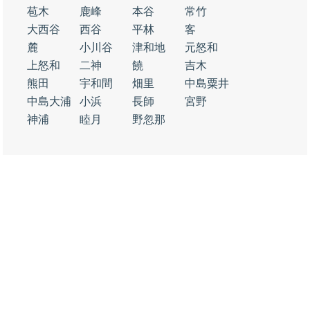
苞木
鹿峰
本谷
常竹
大西谷
西谷
平林
客
麓
小川谷
津和地
元怒和
上怒和
二神
饒
吉木
熊田
宇和間
畑里
中島粟井
中島大浦
小浜
長師
宮野
神浦
睦月
野忽那