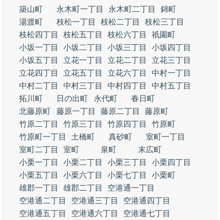
築山町
永木町一丁目
永木町二丁目
錦町
湯渡町
枝松一丁目
枝松二丁目
枝松三丁目
枝松四丁目
枝松五丁目
枝松六丁目
祇園町
小坂一丁目
小坂二丁目
小坂三丁目
小坂四丁目
小坂五丁目
立花一丁目
立花二丁目
立花三丁目
立花四丁目
立花五丁目
立花六丁目
中村一丁目
中村二丁目
中村三丁目
中村四丁目
中村五丁目
拓川町
日の出町
永代町
春日町
北藤原町
藤原一丁目
藤原二丁目
藤原町
竹原二丁目
竹原三丁目
竹原四丁目
竹原町
竹原町一丁目
土橋町
真砂町
室町一丁目
室町二丁目
室町
泉町
末広町
小栗一丁目
小栗二丁目
小栗三丁目
小栗四丁目
小栗五丁目
小栗六丁目
小栗七丁目
小栗町
雄郡一丁目
雄郡二丁目
空港通一丁目
空港通二丁目
空港通三丁目
空港通四丁目
空港通五丁目
空港通六丁目
空港通七丁目