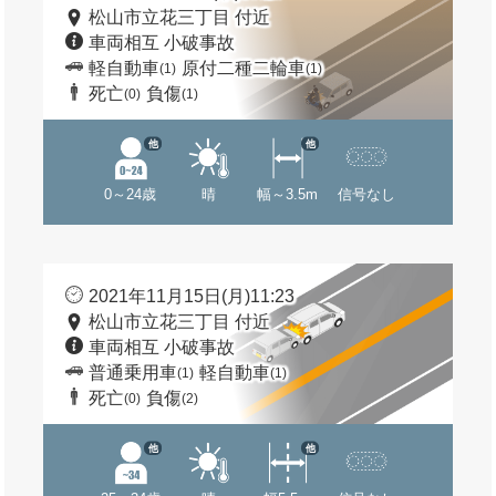
松山市立花三丁目 付近
車両相互 小破事故
軽自動車
原付二種二輪車
(1)
(1)
死亡
負傷
(0)
(1)
他
他
0～24歳
晴
幅～3.5m
信号なし
2021年11月15日(月)11:23
松山市立花三丁目 付近
車両相互 小破事故
普通乗用車
軽自動車
(1)
(1)
死亡
負傷
(0)
(2)
他
他