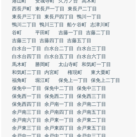
港山町
安城寺町
久万ノ台
高木町
西長戸町
東長戸一丁目
東長戸二丁目
東長戸三丁目
東長戸四丁目
鴨川一丁目
鴨川二丁目
鴨川三丁目
船ケ谷町
志津川町
谷町
平田町
吉藤一丁目
吉藤二丁目
吉藤三丁目
吉藤四丁目
吉藤五丁目
白水台一丁目
白水台二丁目
白水台三丁目
白水台四丁目
白水台五丁目
白水台六丁目
馬木町
勝岡町
太山寺町
和気町一丁目
和気町二丁目
内宮町
権現町
東大栗町
福角町
堀江町
保免上一丁目
保免上二丁目
保免中一丁目
保免中二丁目
保免中三丁目
保免西一丁目
保免西二丁目
保免西三丁目
保免西四丁目
余戸南一丁目
余戸南二丁目
余戸南三丁目
余戸南四丁目
余戸南五丁目
余戸南六丁目
余戸東一丁目
余戸東二丁目
余戸東三丁目
余戸東四丁目
余戸東五丁目
余戸中一丁目
余戸中二丁目
余戸中三丁目