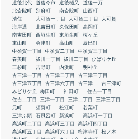
道後北代
道後今市
道後樋又
道後一万
北斎院町
別府町
南斎院町
山西町
清住
大可賀一丁目
大可賀二丁目
大可賀
海岸通
北吉田町
久保田町
高岡町
南吉田町
西垣生町
東垣生町
桜ヶ丘
東山町
会津町
高山町
辰巳町
中須賀一丁目
中須賀二丁目
中須賀三丁目
春美町
祓川一丁目
祓川二丁目
ひばりケ丘
三杉町
吉野町
内浜町
明神丘
古三津一丁目
古三津二丁目
古三津三丁目
古三津五丁目
古三津六丁目
古三津
古三津町
みどりケ丘
梅田町
神田町
住吉一丁目
住吉二丁目
三津一丁目
三津二丁目
三津三丁目
元町
須賀町
松江町
若葉町
三津ふ頭
石風呂町
新浜町
高浜町一丁目
高浜町二丁目
高浜町三丁目
高浜町四丁目
高浜町五丁目
高浜町六丁目
梅津寺町
松ノ木