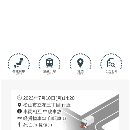
都道府県
沿線・駅
地図
こだわり
で探す
で探す
で探す
条件
2023年7月10日(月)14:20
松山市立花三丁目 付近
車両相互 中破事故
軽貨物車
自転車
(1)
(1)
死亡
負傷
(0)
(1)