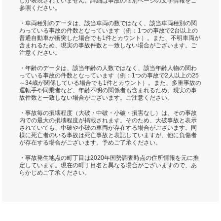
しか表現されていません。詳細は事故の個別ページの文字情報をご
参照ください。
・車両種別のデータは、該当車両の数ではなく、該当車両種別の関
わっている事故の件数となっています（例：1つの事故で2台以上の
普通自動車が衝突した場合でも1件とカウント）。また、不明車両が
含まれるため、現実の事故件数と一致しない場合がございます。ご
注意ください。
・年齢のデータは、該当年齢の人数ではなく、該当年齢人物の関わ
っている事故の件数となっています（例：1つの事故で2人以上の25
～34歳が関係している場合でも1件とカウント）。また、多重事故の
運転手や同乗者など、年齢不明の関係者も含まれるため、現実の事
故件数と一致しない場合がございます。ご注意ください。
・事故毎の損壊程度（大破・中破・小破・損害なし）は、その事故
内での最大の損壊程度が掲載されます。そのため、大破事故と表示
されていても、中破や小破の車両が存在する場合がございます。同
様に死亡者のいる事故は死亡事故と表記していますが、他に負傷者
が存在する場合がございます。予めご了承ください。
・事故発生地点の町丁目は2020年国勢調査時点の住所情報を元に推
定しています。現在の町丁目名と異なる場合がございますので、あ
らかじめご了承ください。