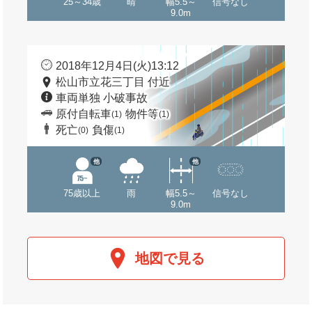
25～34歳
晴
幅5.5～
信号なし
9.0m
2018年12月4日(火)13:12
松山市立花三丁目 付近
車両単独 小破事故
原付自転車
物件等
(1)
(1)
死亡
負傷
(0)
(1)
他
他
75歳以上
雨
幅5.5～
信号なし
9.0m
地図で見る