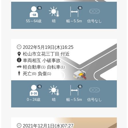
他
他
55～64歳
晴
幅～5.5m
信号なし
2022年5月19日(木)16:25
松山市立花三丁目 付近
車両相互 小破事故
軽自動車
自転車
(1)
(1)
死亡
負傷
(0)
(1)
他
他
0～24歳
晴
幅～5.5m
信号なし
2021年12月1日(水)07:27