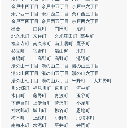
余戸中四丁目
余戸中五丁目
余戸中六丁目
余戸西一丁目
余戸西二丁目
余戸西三丁目
余戸西四丁目
余戸西五丁目
余戸西六丁目
出合
由良町
門田町
泊町
北久米町
来住町
久米窪田町
高井町
福音寺町
南久米町
南土居町
鷹子町
杉立町
宿野町
湯山柳
末町
食場町
上高野町
高野町
溝辺町
湯の山一丁目
湯の山二丁目
湯の山三丁目
湯の山四丁目
湯の山五丁目
湯の山六丁目
湯の山七丁目
湯の山八丁目
米野町
大井野町
川の郷町
福見川町
東川町
河中町
水口町
藤野町
青波町
玉谷町
下伊台町
上伊台町
菅沢町
小屋町
神次郎町
城山町
柳谷町
恩地町
梅木町
上総町
小野町
北梅本町
南梅本町
水泥町
平井町
井門町