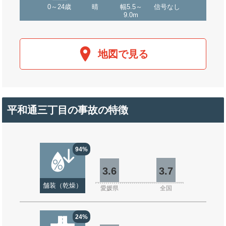
0～24歳
晴
幅5.5～
信号なし
9.0m
地図で見る
平和通三丁目の事故の特徴
94%
3.6
3.7
舗装（乾燥）
愛媛県
全国
24%