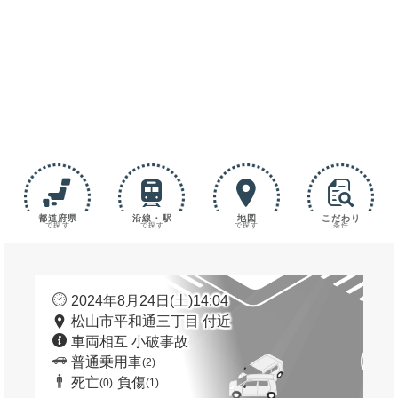
都道府県
沿線・駅
地図
こだわり
で探す
で探す
で探す
条件
2024年8月24日(土)14:04
松山市平和通三丁目 付近
車両相互 小破事故
普通乗用車
(2)
死亡
負傷
(0)
(1)