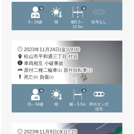
他
他
0～24歳
晴
幅5.5～
信号なし
13.0m
2023年11月24日(金)19:00
松山市平和通三丁目 付近
車両相互 小破事故
原付二種二輪車
原付自転車
(1)
(1)
死亡
負傷
(0)
(1)
他
他
25～34歳
晴
幅～5.5m
押ボタン式
信号
2023年11月8日(水)17:15