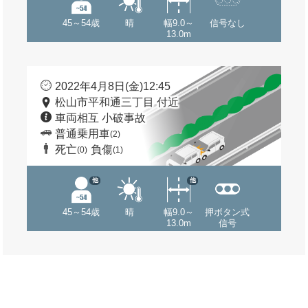
45～54歳
晴
幅9.0～
信号なし
13.0m
2022年4月8日(金)12:45
松山市平和通三丁目 付近
車両相互 小破事故
普通乗用車
(2)
死亡
負傷
(0)
(1)
他
他
45～54歳
晴
幅9.0～
押ボタン式
13.0m
信号