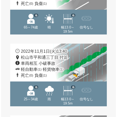
死亡
負傷
(0)
(1)
他
他
65～74歳
晴
幅13.0～
信号なし
19.5m
2022年11月1日(火)13:40
松山市平和通三丁目 付近
車両相互 小破事故
軽自動車
軽貨物車
(1)
(1)
死亡
負傷
(0)
(1)
他
他
25～34歳
雨
幅13.0～
信号なし
19.5m