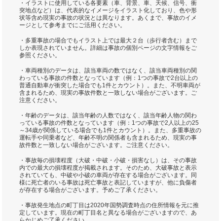
・イラストに使用している各要素（車、背景、車、天候、信号、衝
突地点など）は、代表的なイメージをイラスト化しており、色や形
状等含め現実の事故の状況とは異なります。あくまで、事故のイメ
ージとして参考までにご活用ください。
・多重事故の場合でもイラスト上では最大２台（歩行者含む）まで
しか表現されていません。詳細は事故の個別ページの文字情報をご
参照ください。
・車両種別のデータは、該当車両の数ではなく、該当車両種別の関
わっている事故の件数となっています（例：1つの事故で2台以上の
普通自動車が衝突した場合でも1件とカウント）。また、不明車両が
含まれるため、現実の事故件数と一致しない場合がございます。ご
注意ください。
・年齢のデータは、該当年齢の人数ではなく、該当年齢人物の関わ
っている事故の件数となっています（例：1つの事故で2人以上の25
～34歳が関係している場合でも1件とカウント）。また、多重事故の
運転手や同乗者など、年齢不明の関係者も含まれるため、現実の事
故件数と一致しない場合がございます。ご注意ください。
・事故毎の損壊程度（大破・中破・小破・損害なし）は、その事故
内での最大の損壊程度が掲載されます。そのため、大破事故と表示
されていても、中破や小破の車両が存在する場合がございます。同
様に死亡者のいる事故は死亡事故と表記していますが、他に負傷者
が存在する場合がございます。予めご了承ください。
・事故発生地点の町丁目は2020年国勢調査時点の住所情報を元に推
定しています。現在の町丁目名と異なる場合がございますので、あ
らかじめご了承ください。