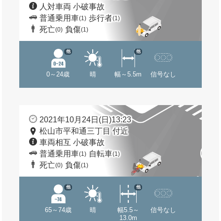
人対車両 小破事故
普通乗用車
歩行者
(1)
(1)
死亡
負傷
(0)
(1)
他
他
0～24歳
晴
幅～5.5m
信号なし
2021年10月24日(日)13:23
松山市平和通三丁目 付近
車両相互 小破事故
普通乗用車
自転車
(1)
(1)
死亡
負傷
(0)
(1)
他
他
65～74歳
晴
幅5.5～
信号なし
13.0m