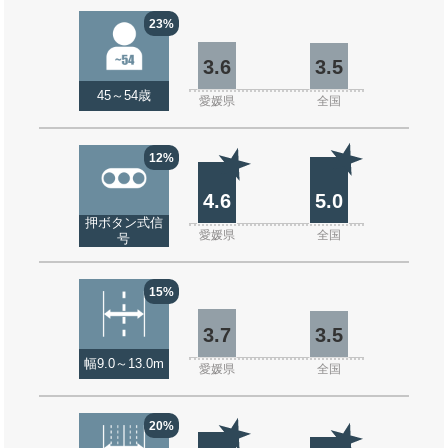
23%
3.6
3.5
45～54歳
愛媛県
全国
12%
4.6
5.0
押ボタン式信
愛媛県
全国
号
15%
3.7
3.5
幅9.0～13.0m
愛媛県
全国
20%