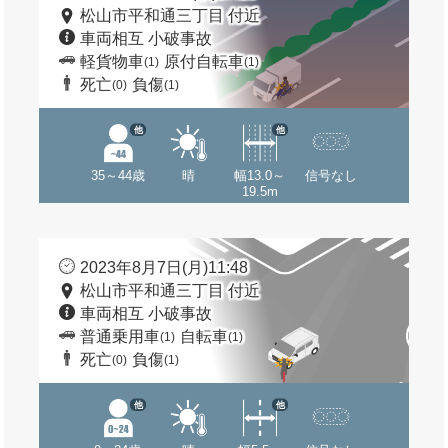
松山市平和通三丁目 付近
車両相互 小破事故
軽貨物車
原付自転車
(1)
(1)
死亡
負傷
(0)
(1)
他
他
35～44歳
晴
幅13.0～
信号なし
19.5m
2023年8月7日(月)11:48
松山市平和通三丁目 付近
車両相互 小破事故
普通乗用車
自転車
(1)
(1)
死亡
負傷
(0)
(1)
他
他