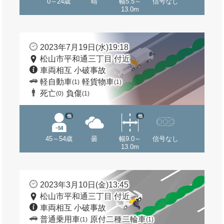
0～24歳
晴
幅5.5～
信号なし
13.0m
2023年7月19日(水)19:18
松山市平和通三丁目 付近
車両相互 小破事故
軽自動車
軽貨物車
(1)
(1)
死亡
負傷
(0)
(1)
他
他
45～54歳
曇
幅9.0～
信号なし
13.0m
2023年3月10日(金)13:45
松山市平和通三丁目 付近
車両相互 小破事故
普通乗用車
原付二種二輪車
(1)
(1)