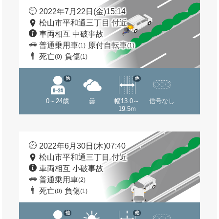
2022年7月22日(金)15:14
松山市平和通三丁目 付近
車両相互 中破事故
普通乗用車
原付自転車
(1)
(1)
死亡
負傷
(0)
(1)
他
他
0～24歳
曇
幅13.0～
信号なし
19.5m
2022年6月30日(木)07:40
松山市平和通三丁目 付近
車両相互 小破事故
普通乗用車
(2)
死亡
負傷
(0)
(1)
他
他