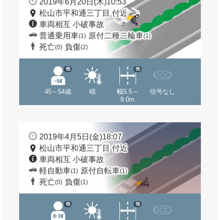
2019年6月20日(木)10:53
松山市平和通三丁目 付近
車両相互 小破事故
普通乗用車
原付二種二輪車
(1)
(1)
死亡
負傷
(0)
(2)
他
他
45～54歳
晴
幅5.5～
信号なし
9.0m
2019年4月5日(金)18:07
松山市平和通三丁目 付近
車両相互 小破事故
軽自動車
原付自転車
(1)
(1)
死亡
負傷
(0)
(1)
他
他