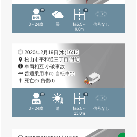
他
他
0～24歳
曇
幅5.5～
信号なし
9.0m
2020年2月19日(水)16:13
松山市平和通三丁目 付近
車両相互 小破事故
普通乗用車
自転車
(1)
(1)
死亡
負傷
(0)
(1)
他
他
0～24歳
晴
幅5.5～
信号なし
13.0m