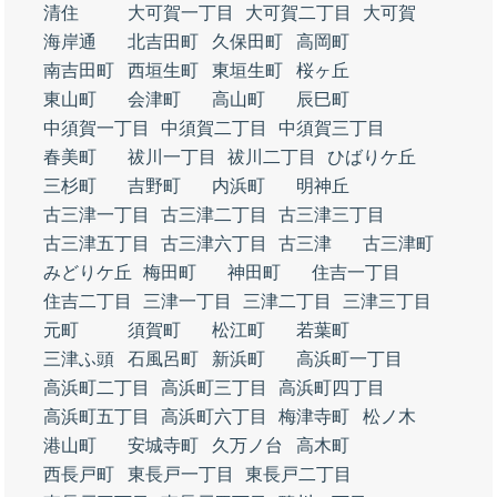
清住
大可賀一丁目
大可賀二丁目
大可賀
海岸通
北吉田町
久保田町
高岡町
南吉田町
西垣生町
東垣生町
桜ヶ丘
東山町
会津町
高山町
辰巳町
中須賀一丁目
中須賀二丁目
中須賀三丁目
春美町
祓川一丁目
祓川二丁目
ひばりケ丘
三杉町
吉野町
内浜町
明神丘
古三津一丁目
古三津二丁目
古三津三丁目
古三津五丁目
古三津六丁目
古三津
古三津町
みどりケ丘
梅田町
神田町
住吉一丁目
住吉二丁目
三津一丁目
三津二丁目
三津三丁目
元町
須賀町
松江町
若葉町
三津ふ頭
石風呂町
新浜町
高浜町一丁目
高浜町二丁目
高浜町三丁目
高浜町四丁目
高浜町五丁目
高浜町六丁目
梅津寺町
松ノ木
港山町
安城寺町
久万ノ台
高木町
西長戸町
東長戸一丁目
東長戸二丁目