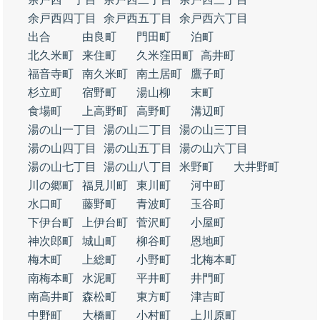
余戸西四丁目
余戸西五丁目
余戸西六丁目
出合
由良町
門田町
泊町
北久米町
来住町
久米窪田町
高井町
福音寺町
南久米町
南土居町
鷹子町
杉立町
宿野町
湯山柳
末町
食場町
上高野町
高野町
溝辺町
湯の山一丁目
湯の山二丁目
湯の山三丁目
湯の山四丁目
湯の山五丁目
湯の山六丁目
湯の山七丁目
湯の山八丁目
米野町
大井野町
川の郷町
福見川町
東川町
河中町
水口町
藤野町
青波町
玉谷町
下伊台町
上伊台町
菅沢町
小屋町
神次郎町
城山町
柳谷町
恩地町
梅木町
上総町
小野町
北梅本町
南梅本町
水泥町
平井町
井門町
南高井町
森松町
東方町
津吉町
中野町
大橋町
小村町
上川原町