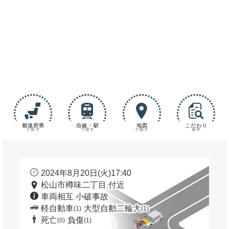
都道府県
沿線・駅
地図
こだわり
で探す
で探す
で探す
条件
2024年8月20日(火)17:40
松山市樽味二丁目 付近
車両相互 小破事故
軽自動車
大型自動二輪大
(1)
(1)
死亡
負傷
(0)
(1)