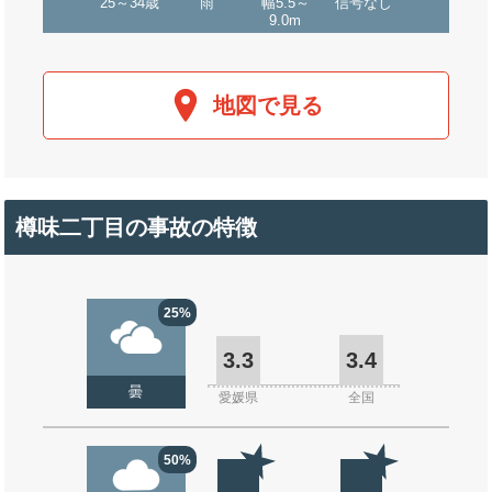
25～34歳
雨
幅5.5～
信号なし
9.0m
地図で見る
樽味二丁目の事故の特徴
25%
3.3
3.4
曇
愛媛県
全国
50%