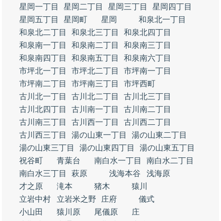
星岡一丁目
星岡二丁目
星岡三丁目
星岡四丁目
星岡五丁目
星岡町
星岡
和泉北一丁目
和泉北二丁目
和泉北三丁目
和泉北四丁目
和泉南一丁目
和泉南二丁目
和泉南三丁目
和泉南四丁目
和泉南五丁目
和泉南六丁目
市坪北一丁目
市坪北二丁目
市坪南一丁目
市坪南二丁目
市坪南三丁目
市坪西町
古川北一丁目
古川北二丁目
古川北三丁目
古川北四丁目
古川南一丁目
古川南二丁目
古川南三丁目
古川西一丁目
古川西二丁目
古川西三丁目
湯の山東一丁目
湯の山東二丁目
湯の山東三丁目
湯の山東四丁目
湯の山東五丁目
祝谷町
青葉台
南白水一丁目
南白水二丁目
南白水三丁目
萩原
浅海本谷
浅海原
才之原
滝本
猪木
猿川
立岩中村
立岩米之野
庄府
儀式
小山田
猿川原
尾儀原
庄