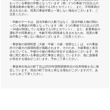
わっている事故の件数となっています（例：1つの事故で2台以上の
普通自動車が衝突した場合でも1件とカウント）。また、不明車両が
含まれるため、現実の事故件数と一致しない場合がございます。ご
注意ください。
・年齢のデータは、該当年齢の人数ではなく、該当年齢人物の関わ
っている事故の件数となっています（例：1つの事故で2人以上の25
～34歳が関係している場合でも1件とカウント）。また、多重事故の
運転手や同乗者など、年齢不明の関係者も含まれるため、現実の事
故件数と一致しない場合がございます。ご注意ください。
・事故毎の損壊程度（大破・中破・小破・損害なし）は、その事故
内での最大の損壊程度が掲載されます。そのため、大破事故と表示
されていても、中破や小破の車両が存在する場合がございます。同
様に死亡者のいる事故は死亡事故と表記していますが、他に負傷者
が存在する場合がございます。予めご了承ください。
・事故発生地点の町丁目は2020年国勢調査時点の住所情報を元に推
定しています。現在の町丁目名と異なる場合がございますので、あ
らかじめご了承ください。