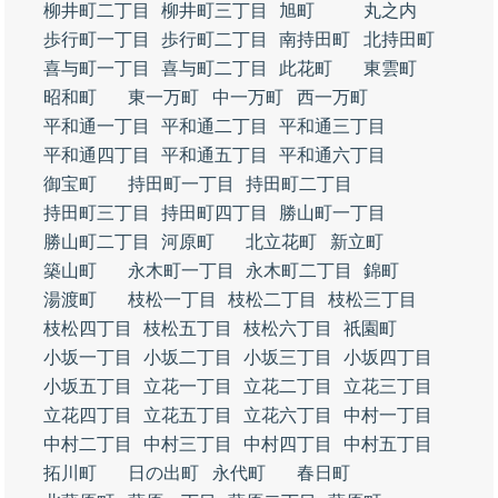
柳井町二丁目
柳井町三丁目
旭町
丸之内
歩行町一丁目
歩行町二丁目
南持田町
北持田町
喜与町一丁目
喜与町二丁目
此花町
東雲町
昭和町
東一万町
中一万町
西一万町
平和通一丁目
平和通二丁目
平和通三丁目
平和通四丁目
平和通五丁目
平和通六丁目
御宝町
持田町一丁目
持田町二丁目
持田町三丁目
持田町四丁目
勝山町一丁目
勝山町二丁目
河原町
北立花町
新立町
築山町
永木町一丁目
永木町二丁目
錦町
湯渡町
枝松一丁目
枝松二丁目
枝松三丁目
枝松四丁目
枝松五丁目
枝松六丁目
祇園町
小坂一丁目
小坂二丁目
小坂三丁目
小坂四丁目
小坂五丁目
立花一丁目
立花二丁目
立花三丁目
立花四丁目
立花五丁目
立花六丁目
中村一丁目
中村二丁目
中村三丁目
中村四丁目
中村五丁目
拓川町
日の出町
永代町
春日町