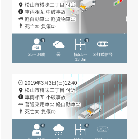
松山市樽味二丁目 付近
車両相互 中破事故
軽自動車
軽貨物車
(1)
(1)
死亡
負傷
(0)
(1)
他
他
25～34歳
曇
幅5.5～
３灯式信号
13.0m
2019年3月3日(日)12:40
松山市樽味二丁目 付近
車両相互 小破事故
普通乗用車
軽自動車
(1)
(1)
死亡
負傷
(0)
(1)
他
他