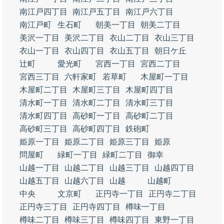
南江戸四丁目
南江戸五丁目
南江戸六丁目
南江戸町
生石町
朝美一丁目
朝美二丁目
美沢一丁目
美沢二丁目
衣山二丁目
衣山三丁目
衣山一丁目
衣山四丁目
衣山五丁目
朝日ケ丘
辻町
愛光町
宮西一丁目
宮西二丁目
宮西三丁目
六軒家町
若草町
木屋町一丁目
木屋町二丁目
木屋町三丁目
木屋町四丁目
清水町一丁目
清水町二丁目
清水町三丁目
清水町四丁目
高砂町一丁目
高砂町二丁目
高砂町三丁目
高砂町四丁目
鉄砲町
姫原一丁目
姫原二丁目
姫原三丁目
姫原
問屋町
緑町一丁目
緑町二丁目
御幸
山越一丁目
山越二丁目
山越三丁目
山越四丁目
山越五丁目
山越六丁目
山越
山越町
中央
文京町
正円寺一丁目
正円寺二丁目
正円寺三丁目
正円寺四丁目
樽味一丁目
樽味二丁目
樽味三丁目
樽味四丁目
東野一丁目