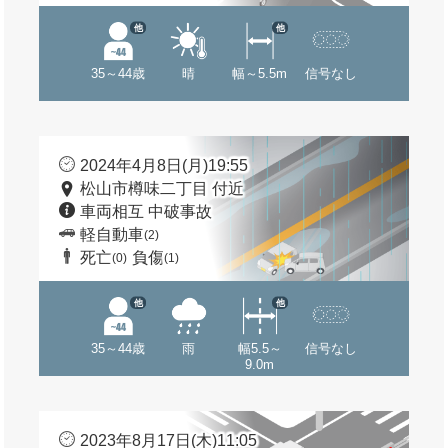
他
他
35～44歳
晴
幅～5.5m
信号なし
2024年4月8日(月)19:55
松山市樽味二丁目 付近
車両相互 中破事故
軽自動車
(2)
死亡
負傷
(0)
(1)
他
他
35～44歳
雨
幅5.5～
信号なし
9.0m
2023年8月17日(木)11:05