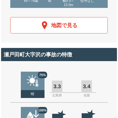
65～74歳
晴
幅5.5～
信号なし
13.0m
地図で見る
瀬戸田町大字沢の事故の特徴
75%
3.3
3.4
晴
広島県
全国
100%