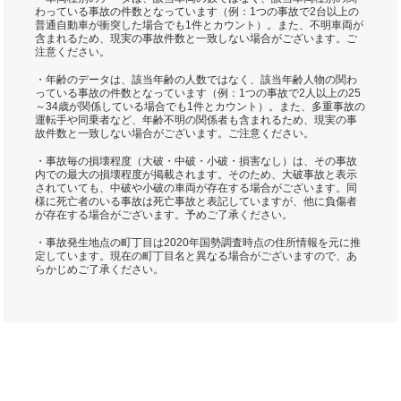
わっている事故の件数となっています（例：1つの事故で2台以上の
普通自動車が衝突した場合でも1件とカウント）。また、不明車両が
含まれるため、現実の事故件数と一致しない場合がございます。ご
注意ください。
・年齢のデータは、該当年齢の人数ではなく、該当年齢人物の関わ
っている事故の件数となっています（例：1つの事故で2人以上の25
～34歳が関係している場合でも1件とカウント）。また、多重事故の
運転手や同乗者など、年齢不明の関係者も含まれるため、現実の事
故件数と一致しない場合がございます。ご注意ください。
・事故毎の損壊程度（大破・中破・小破・損害なし）は、その事故
内での最大の損壊程度が掲載されます。そのため、大破事故と表示
されていても、中破や小破の車両が存在する場合がございます。同
様に死亡者のいる事故は死亡事故と表記していますが、他に負傷者
が存在する場合がございます。予めご了承ください。
・事故発生地点の町丁目は2020年国勢調査時点の住所情報を元に推
定しています。現在の町丁目名と異なる場合がございますので、あ
らかじめご了承ください。