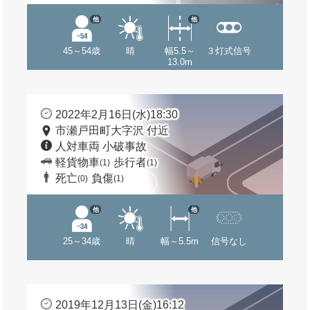
他
他
45～54歳
晴
幅5.5～
３灯式信号
13.0m
2022年2月16日(水)18:30
市瀬戸田町大字沢 付近
人対車両 小破事故
軽貨物車
歩行者
(1)
(1)
死亡
負傷
(0)
(1)
他
他
25～34歳
晴
幅～5.5m
信号なし
2019年12月13日(金)16:12