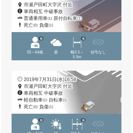
市瀬戸田町大字沢 付近
車両相互 中破事故
普通乗用車
原付自転車
(1)
(1)
死亡
負傷
(0)
(1)
他
他
55～64歳
曇
幅3.5～
信号なし
5.5m
2019年7月31日(水)16:58
市瀬戸田町大字沢 付近
車両相互 中破事故
軽自動車
自転車
(1)
(1)
死亡
負傷
(0)
(1)
他
他