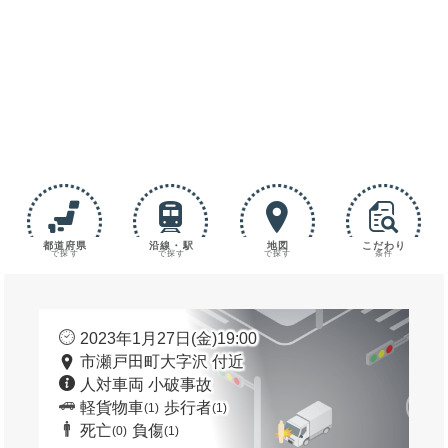
都道府県
沿線・駅
地図
こだわり
で探す
で探す
で探す
条件
2023年1月27日(金)19:00
市瀬戸田町大字沢 付近
人対車両 小破事故
軽貨物車
歩行者
(1)
(1)
死亡
負傷
(0)
(1)