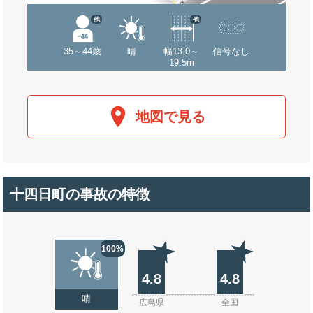
他
他
35～44歳
晴
幅13.0～
信号なし
19.5m
地図で見る
十四日町の事故の特徴
100%
4.8
4.8
晴
広島県
全国