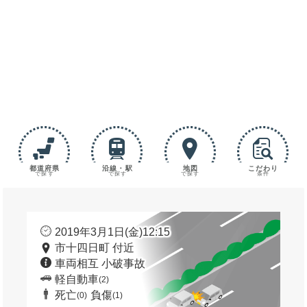
都道府県
沿線・駅
地図
こだわり
で探す
で探す
で探す
条件
2019年3月1日(金)12:15
市十四日町 付近
車両相互 小破事故
軽自動車
(2)
死亡
負傷
(0)
(1)