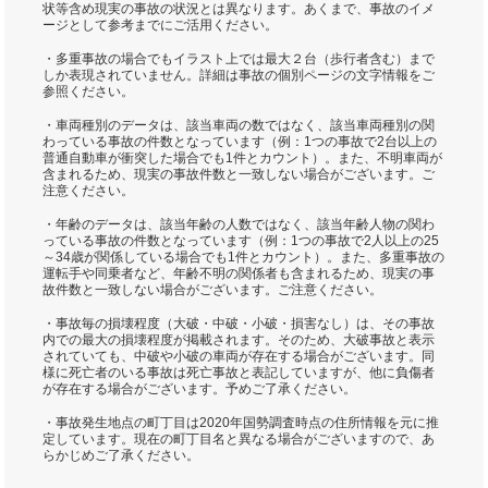
状等含め現実の事故の状況とは異なります。あくまで、事故のイメ
ージとして参考までにご活用ください。
・多重事故の場合でもイラスト上では最大２台（歩行者含む）まで
しか表現されていません。詳細は事故の個別ページの文字情報をご
参照ください。
・車両種別のデータは、該当車両の数ではなく、該当車両種別の関
わっている事故の件数となっています（例：1つの事故で2台以上の
普通自動車が衝突した場合でも1件とカウント）。また、不明車両が
含まれるため、現実の事故件数と一致しない場合がございます。ご
注意ください。
・年齢のデータは、該当年齢の人数ではなく、該当年齢人物の関わ
っている事故の件数となっています（例：1つの事故で2人以上の25
～34歳が関係している場合でも1件とカウント）。また、多重事故の
運転手や同乗者など、年齢不明の関係者も含まれるため、現実の事
故件数と一致しない場合がございます。ご注意ください。
・事故毎の損壊程度（大破・中破・小破・損害なし）は、その事故
内での最大の損壊程度が掲載されます。そのため、大破事故と表示
されていても、中破や小破の車両が存在する場合がございます。同
様に死亡者のいる事故は死亡事故と表記していますが、他に負傷者
が存在する場合がございます。予めご了承ください。
・事故発生地点の町丁目は2020年国勢調査時点の住所情報を元に推
定しています。現在の町丁目名と異なる場合がございますので、あ
らかじめご了承ください。