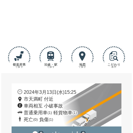
都道府県
沿線・駅
地図
こだわり
で探す
で探す
で探す
条件
2024年3月13日(水)15:25
市天満町 付近
車両相互 小破事故
普通乗用車
軽貨物車
(1)
(1)
死亡
負傷
(0)
(1)
他
他