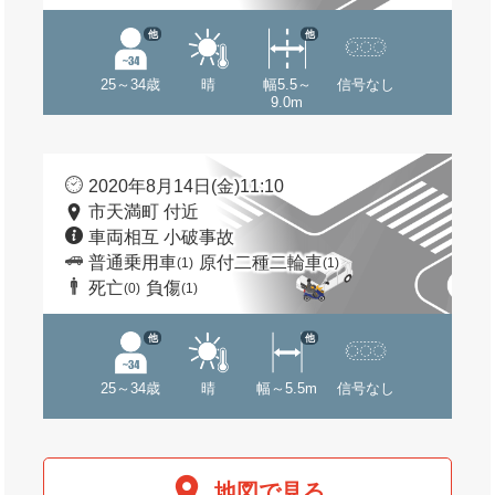
他
他
25～34歳
晴
幅5.5～
信号なし
9.0m
2020年8月14日(金)11:10
市天満町 付近
車両相互 小破事故
普通乗用車
原付二種二輪車
(1)
(1)
死亡
負傷
(0)
(1)
他
他
25～34歳
晴
幅～5.5m
信号なし
地図で見る