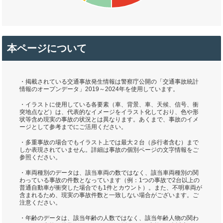
本ページについて
・掲載されている交通事故発生情報は警察庁公開の「交通事故統計
情報のオープンデータ」2019～2024年を使用しています。
・イラストに使用している各要素（車、背景、車、天候、信号、衝
突地点など）は、代表的なイメージをイラスト化しており、色や形
状等含め現実の事故の状況とは異なります。あくまで、事故のイメ
ージとして参考までにご活用ください。
・多重事故の場合でもイラスト上では最大２台（歩行者含む）まで
しか表現されていません。詳細は事故の個別ページの文字情報をご
参照ください。
・車両種別のデータは、該当車両の数ではなく、該当車両種別の関
わっている事故の件数となっています（例：1つの事故で2台以上の
普通自動車が衝突した場合でも1件とカウント）。また、不明車両が
含まれるため、現実の事故件数と一致しない場合がございます。ご
注意ください。
・年齢のデータは、該当年齢の人数ではなく、該当年齢人物の関わ