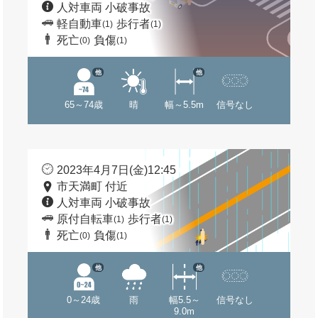
人対車両 小破事故
軽自動車
歩行者
(1)
(1)
死亡
負傷
(0)
(1)
他
他
65～74歳
晴
幅～5.5m
信号なし
2023年4月7日(金)12:45
市天満町 付近
人対車両 小破事故
原付自転車
歩行者
(1)
(1)
死亡
負傷
(0)
(1)
他
他
0～24歳
雨
幅5.5～
信号なし
9.0m