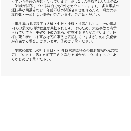
っている事故の件数となっています（例：1つの事故で2人以上の25
～34歳が関係している場合でも1件とカウント）。また、多重事故の
運転手や同乗者など、年齢不明の関係者も含まれるため、現実の事
故件数と一致しない場合がございます。ご注意ください。
・事故毎の損壊程度（大破・中破・小破・損害なし）は、その事故
内での最大の損壊程度が掲載されます。そのため、大破事故と表示
されていても、中破や小破の車両が存在する場合がございます。同
様に死亡者のいる事故は死亡事故と表記していますが、他に負傷者
が存在する場合がございます。予めご了承ください。
・事故発生地点の町丁目は2020年国勢調査時点の住所情報を元に推
定しています。現在の町丁目名と異なる場合がございますので、あ
らかじめご了承ください。