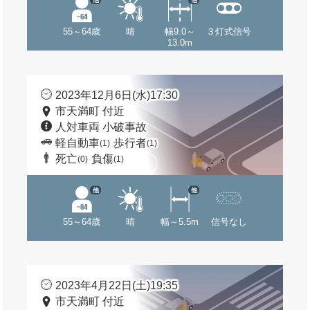
55～64歳
晴
幅9.0～
３灯式信号
13.0m
2023年12月6日(水)17:30
市天満町 付近
人対車両 小破事故
軽自動車
歩行者
(1)
(1)
死亡
負傷
(0)
(1)
他
他
55～64歳
晴
幅～5.5m
信号なし
2023年4月22日(土)19:35
市天満町 付近