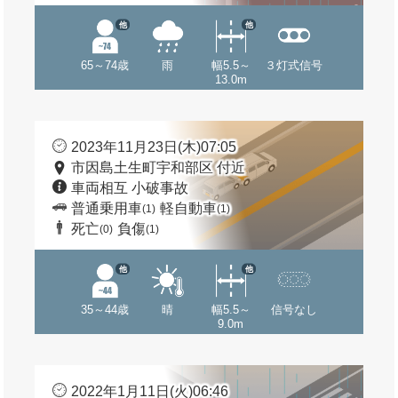
他
他
65～74歳
雨
幅5.5～
３灯式信号
13.0m
2023年11月23日(木)07:05
市因島土生町宇和部区 付近
車両相互 小破事故
普通乗用車
軽自動車
(1)
(1)
死亡
負傷
(0)
(1)
他
他
35～44歳
晴
幅5.5～
信号なし
9.0m
2022年1月11日(火)06:46