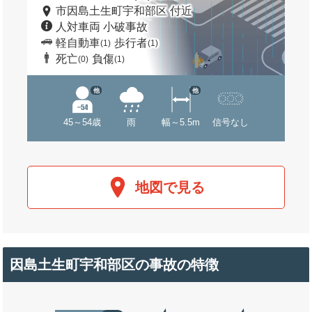
市因島土生町宇和部区 付近
人対車両 小破事故
軽自動車
歩行者
(1)
(1)
死亡
負傷
(0)
(1)
他
他
45～54歳
雨
幅～5.5m
信号なし
地図で見る
因島土生町宇和部区の事故の特徴