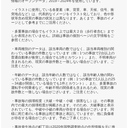
情報のオープンデータ」2019～2024年を使用しています。
・イラストに使用している各要素（車、背景、車、天候、信号、衝
突地点など）は、代表的なイメージをイラスト化しており、色や形
状等含め現実の事故の状況とは異なります。あくまで、事故のイメ
ージとして参考までにご活用ください。
・多重事故の場合でもイラスト上では最大２台（歩行者含む）まで
しか表現されていません。詳細は事故の個別ページの文字情報をご
参照ください。
・車両種別のデータは、該当車両の数ではなく、該当車両種別の関
わっている事故の件数となっています（例：1つの事故で2台以上の
普通自動車が衝突した場合でも1件とカウント）。また、不明車両が
含まれるため、現実の事故件数と一致しない場合がございます。ご
注意ください。
・年齢のデータは、該当年齢の人数ではなく、該当年齢人物の関わ
っている事故の件数となっています（例：1つの事故で2人以上の25
～34歳が関係している場合でも1件とカウント）。また、多重事故の
運転手や同乗者など、年齢不明の関係者も含まれるため、現実の事
故件数と一致しない場合がございます。ご注意ください。
・事故毎の損壊程度（大破・中破・小破・損害なし）は、その事故
内での最大の損壊程度が掲載されます。そのため、大破事故と表示
されていても、中破や小破の車両が存在する場合がございます。同
様に死亡者のいる事故は死亡事故と表記していますが、他に負傷者
が存在する場合がございます。予めご了承ください。
・事故発生地点の町丁目は2020年国勢調査時点の住所情報を元に推