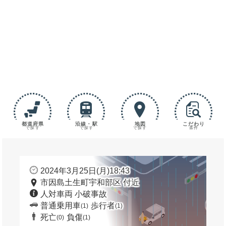
都道府県
沿線・駅
地図
こだわり
で探す
で探す
で探す
条件
2024年3月25日(月)18:43
市因島土生町宇和部区 付近
人対車両 小破事故
普通乗用車
歩行者
(1)
(1)
死亡
負傷
(0)
(1)