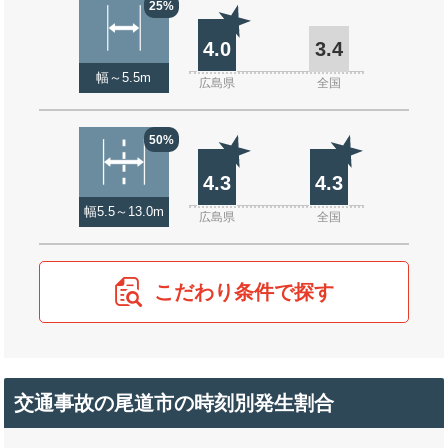
25%
4.0
3.4
幅～5.5m
広島県
全国
50%
4.3
4.3
幅5.5～13.0m
広島県
全国
こだわり条件で探す
交通事故の尾道市の時刻別発生割合