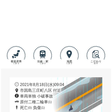
都道府県
沿線・駅
地図
こだわり
で探す
で探す
で探す
条件
2021年8月18日(水)09:04
市因島三庄町八区 付近
車両単独 小破事故
原付二種二輪車
(1)
死亡
負傷
(0)
(1)