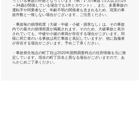
っている事故の件数となっています（例：1つの事故で2人以上の25
～34歳が関係している場合でも1件とカウント）。また、多重事故の
運転手や同乗者など、年齢不明の関係者も含まれるため、現実の事
故件数と一致しない場合がございます。ご注意ください。
・事故毎の損壊程度（大破・中破・小破・損害なし）は、その事故
内での最大の損壊程度が掲載されます。そのため、大破事故と表示
されていても、中破や小破の車両が存在する場合がございます。同
様に死亡者のいる事故は死亡事故と表記していますが、他に負傷者
が存在する場合がございます。予めご了承ください。
・事故発生地点の町丁目は2020年国勢調査時点の住所情報を元に推
定しています。現在の町丁目名と異なる場合がございますので、あ
らかじめご了承ください。