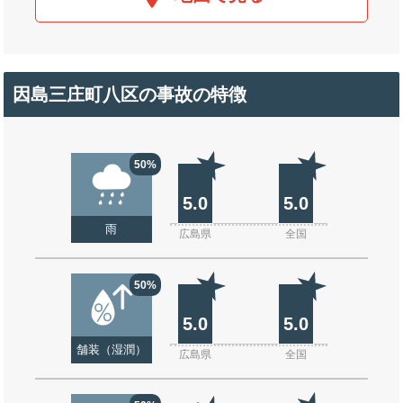
因島三庄町八区の事故の特徴
50%
5.0
5.0
雨
広島県
全国
50%
5.0
5.0
舗装（湿潤）
広島県
全国