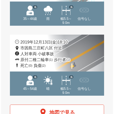
他
他
35～44歳
雨
幅5.5～
信号なし
9.0m
2019年12月13日(金)18:10
市因島三庄町八区 付近
人対車両 小破事故
原付二種二輪車
歩行者
(1)
(1)
死亡
負傷
(0)
(2)
他
他
45～54歳
晴
幅5.5～
信号なし
9.0m
地図で見る