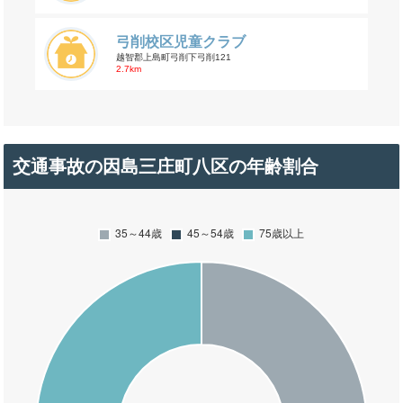
弓削校区児童クラブ
越智郡上島町弓削下弓削121
2.7km
交通事故の因島三庄町八区の年齢割合