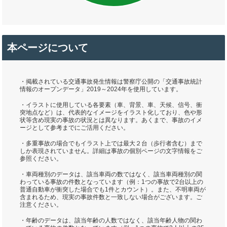
本ページについて
・掲載されている交通事故発生情報は警察庁公開の「交通事故統計
情報のオープンデータ」2019～2024年を使用しています。
・イラストに使用している各要素（車、背景、車、天候、信号、衝
突地点など）は、代表的なイメージをイラスト化しており、色や形
状等含め現実の事故の状況とは異なります。あくまで、事故のイメ
ージとして参考までにご活用ください。
・多重事故の場合でもイラスト上では最大２台（歩行者含む）まで
しか表現されていません。詳細は事故の個別ページの文字情報をご
参照ください。
・車両種別のデータは、該当車両の数ではなく、該当車両種別の関
わっている事故の件数となっています（例：1つの事故で2台以上の
普通自動車が衝突した場合でも1件とカウント）。また、不明車両が
含まれるため、現実の事故件数と一致しない場合がございます。ご
注意ください。
・年齢のデータは、該当年齢の人数ではなく、該当年齢人物の関わ