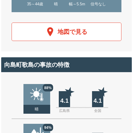
35～44歳
晴
幅～5.5m
信号なし
地図で見る
向島町歌島の事故の特徴
88%
4.1
4.1
晴
広島県
全国
94%