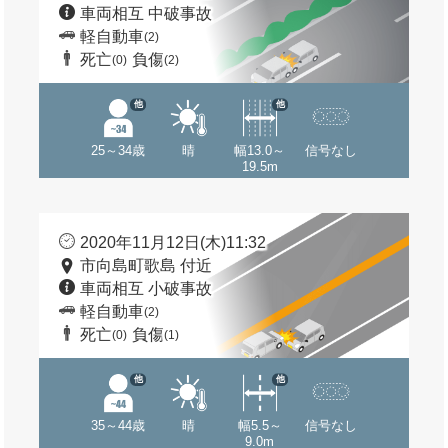
車両相互 中破事故
軽自動車
(2)
死亡
負傷
(0)
(2)
他
他
25～34歳
晴
幅13.0～
信号なし
19.5m
2020年11月12日(木)11:32
市向島町歌島 付近
車両相互 小破事故
軽自動車
(2)
死亡
負傷
(0)
(1)
他
他
35～44歳
晴
幅5.5～
信号なし
9.0m