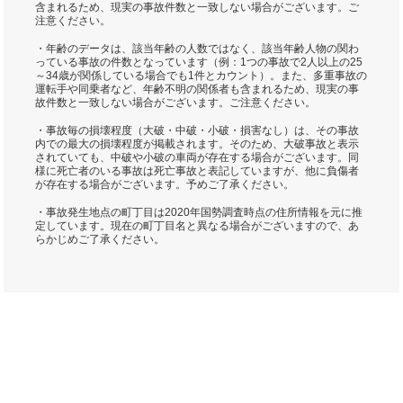
含まれるため、現実の事故件数と一致しない場合がございます。ご
注意ください。
・年齢のデータは、該当年齢の人数ではなく、該当年齢人物の関わ
っている事故の件数となっています（例：1つの事故で2人以上の25
～34歳が関係している場合でも1件とカウント）。また、多重事故の
運転手や同乗者など、年齢不明の関係者も含まれるため、現実の事
故件数と一致しない場合がございます。ご注意ください。
・事故毎の損壊程度（大破・中破・小破・損害なし）は、その事故
内での最大の損壊程度が掲載されます。そのため、大破事故と表示
されていても、中破や小破の車両が存在する場合がございます。同
様に死亡者のいる事故は死亡事故と表記していますが、他に負傷者
が存在する場合がございます。予めご了承ください。
・事故発生地点の町丁目は2020年国勢調査時点の住所情報を元に推
定しています。現在の町丁目名と異なる場合がございますので、あ
らかじめご了承ください。