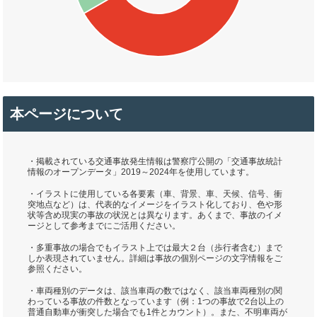
本ページについて
・掲載されている交通事故発生情報は警察庁公開の「交通事故統計
情報のオープンデータ」2019～2024年を使用しています。
・イラストに使用している各要素（車、背景、車、天候、信号、衝
突地点など）は、代表的なイメージをイラスト化しており、色や形
状等含め現実の事故の状況とは異なります。あくまで、事故のイメ
ージとして参考までにご活用ください。
・多重事故の場合でもイラスト上では最大２台（歩行者含む）まで
しか表現されていません。詳細は事故の個別ページの文字情報をご
参照ください。
・車両種別のデータは、該当車両の数ではなく、該当車両種別の関
わっている事故の件数となっています（例：1つの事故で2台以上の
普通自動車が衝突した場合でも1件とカウント）。また、不明車両が