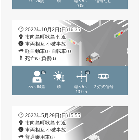
0～24歳
晴
幅5.5～
信号なし
9.0m
2022年10月2日(日)16:35
市向島町歌島 付近
車両相互 小破事故
軽自動車
自転車
(1)
(1)
死亡
負傷
(0)
(1)
他
他
55～64歳
晴
幅5.5～
３灯式信号
13.0m
2022年5月29日(日)15:55
市向島町歌島 付近
車両相互 小破事故
普通乗用車
(2)