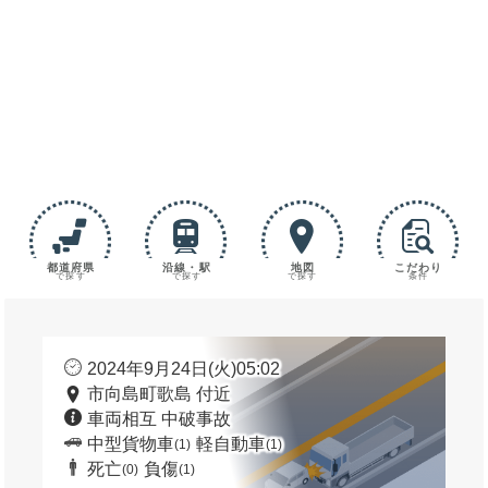
都道府県
沿線・駅
地図
こだわり
で探す
で探す
で探す
条件
2024年9月24日(火)05:02
市向島町歌島 付近
車両相互 中破事故
中型貨物車
軽自動車
(1)
(1)
死亡
負傷
(0)
(1)