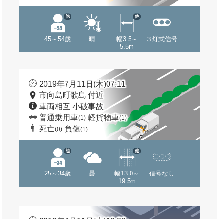
他
他
45～54歳
晴
幅3.5～
３灯式信号
5.5m
2019年7月11日(木)07:11
市向島町歌島 付近
車両相互 小破事故
普通乗用車
軽貨物車
(1)
(1)
死亡
負傷
(0)
(1)
他
他
25～34歳
曇
幅13.0～
信号なし
19.5m