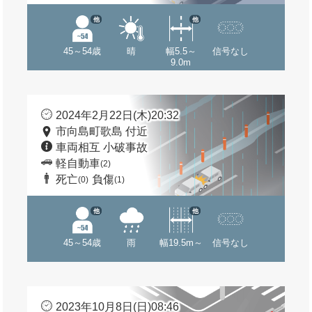
他
他
45～54歳
晴
幅5.5～
信号なし
9.0m
2024年2月22日(木)20:32
市向島町歌島 付近
車両相互 小破事故
軽自動車
(2)
死亡
負傷
(0)
(1)
他
他
45～54歳
雨
幅19.5m～
信号なし
2023年10月8日(日)08:46