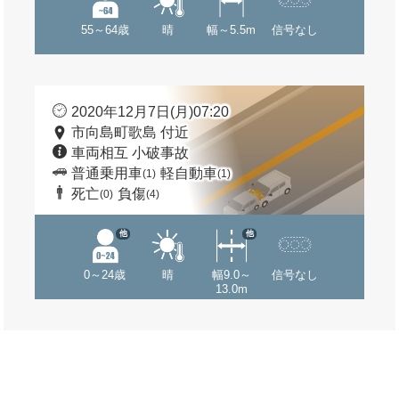
55～64歳
晴
幅～5.5m
信号なし
2020年12月7日(月)07:20
市向島町歌島 付近
車両相互 小破事故
普通乗用車
軽自動車
(1)
(1)
死亡
負傷
(0)
(4)
他
他
0～24歳
晴
幅9.0～
信号なし
13.0m