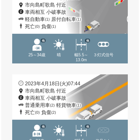
市向島町歌島 付近
車両相互 小破事故
軽自動車
原付自転車
(1)
(1)
死亡
負傷
(0)
(1)
他
他
25～34歳
晴
幅5.5～
３灯式信号
13.0m
2023年4月18日(火)07:44
市向島町歌島 付近
車両相互 小破事故
普通乗用車
軽貨物車
(2)
(1)
死亡
負傷
(0)
(2)
他
他