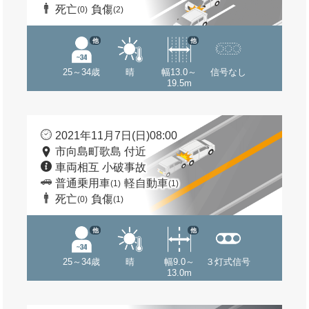
死亡
負傷
(0)
(2)
他
他
25～34歳
晴
幅13.0～
信号なし
19.5m
2021年11月7日(日)08:00
市向島町歌島 付近
車両相互 小破事故
普通乗用車
軽自動車
(1)
(1)
死亡
負傷
(0)
(1)
他
他
25～34歳
晴
幅9.0～
３灯式信号
13.0m