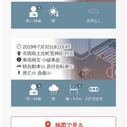
他
45～54歳
晴
信号なし
2019年7月3日(水)18:45
市因島土生町荒神区 付近
車両相互 小破事故
軽自動車
原付自転車
(1)
(1)
死亡
負傷
(0)
(1)
他
他
35～44歳
雨
幅～5.5m
３灯式信号
地図で見る