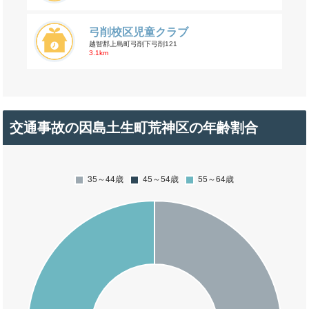
弓削校区児童クラブ
越智郡上島町弓削下弓削121
3.1km
交通事故の因島土生町荒神区の年齢割合