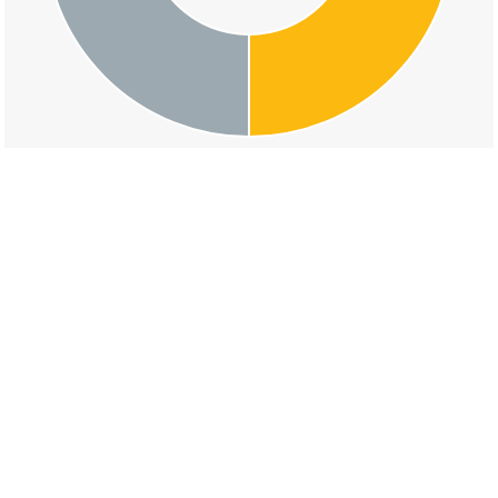
交通事故の因島土生町荒神区の道路形状割合