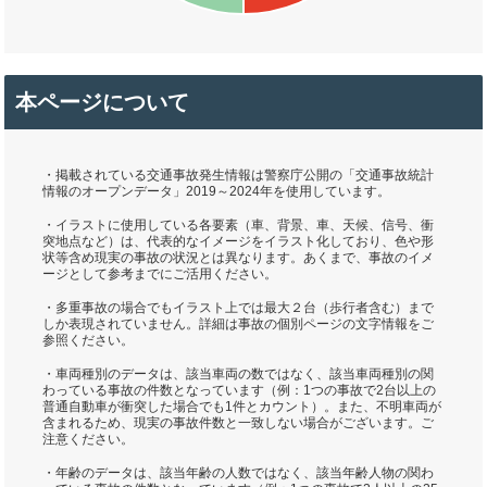
本ページについて
・掲載されている交通事故発生情報は警察庁公開の「交通事故統計
情報のオープンデータ」2019～2024年を使用しています。
・イラストに使用している各要素（車、背景、車、天候、信号、衝
突地点など）は、代表的なイメージをイラスト化しており、色や形
状等含め現実の事故の状況とは異なります。あくまで、事故のイメ
ージとして参考までにご活用ください。
・多重事故の場合でもイラスト上では最大２台（歩行者含む）まで
しか表現されていません。詳細は事故の個別ページの文字情報をご
参照ください。
・車両種別のデータは、該当車両の数ではなく、該当車両種別の関
わっている事故の件数となっています（例：1つの事故で2台以上の
普通自動車が衝突した場合でも1件とカウント）。また、不明車両が
含まれるため、現実の事故件数と一致しない場合がございます。ご
注意ください。
・年齢のデータは、該当年齢の人数ではなく、該当年齢人物の関わ