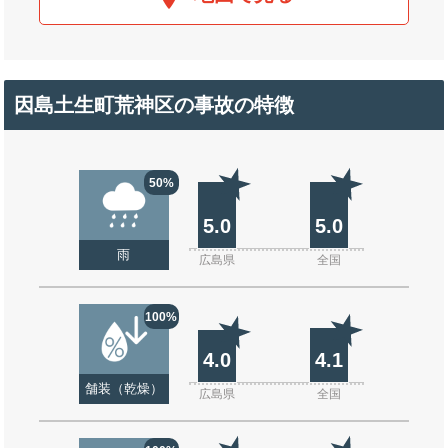
因島土生町荒神区の事故の特徴
50%
5.0
5.0
雨
広島県
全国
100%
4.0
4.1
舗装（乾燥）
広島県
全国