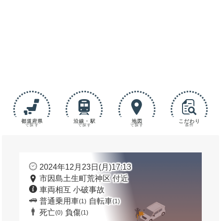
都道府県
沿線・駅
地図
こだわり
で探す
で探す
で探す
条件
2024年12月23日(月)17:13
市因島土生町荒神区 付近
車両相互 小破事故
普通乗用車
自転車
(1)
(1)
死亡
負傷
(0)
(1)