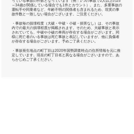
っている事故の件数となっています（例：1つの事故で2人以上の25
～34歳が関係している場合でも1件とカウント）。また、多重事故の
運転手や同乗者など、年齢不明の関係者も含まれるため、現実の事
故件数と一致しない場合がございます。ご注意ください。
・事故毎の損壊程度（大破・中破・小破・損害なし）は、その事故
内での最大の損壊程度が掲載されます。そのため、大破事故と表示
されていても、中破や小破の車両が存在する場合がございます。同
様に死亡者のいる事故は死亡事故と表記していますが、他に負傷者
が存在する場合がございます。予めご了承ください。
・事故発生地点の町丁目は2020年国勢調査時点の住所情報を元に推
定しています。現在の町丁目名と異なる場合がございますので、あ
らかじめご了承ください。