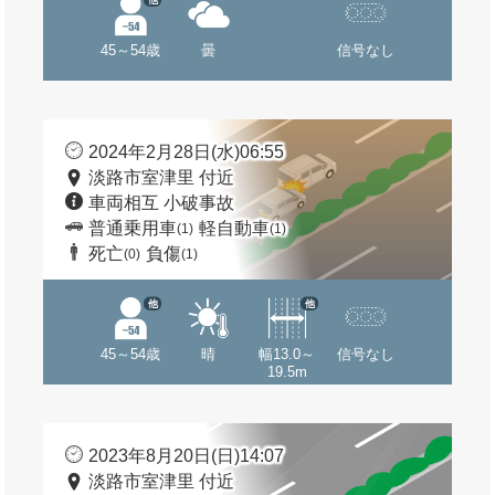
45～54歳
曇
信号なし
2024年2月28日(水)06:55
淡路市室津里 付近
車両相互 小破事故
普通乗用車
軽自動車
(1)
(1)
死亡
負傷
(0)
(1)
他
他
45～54歳
晴
幅13.0～
信号なし
19.5m
2023年8月20日(日)14:07
淡路市室津里 付近