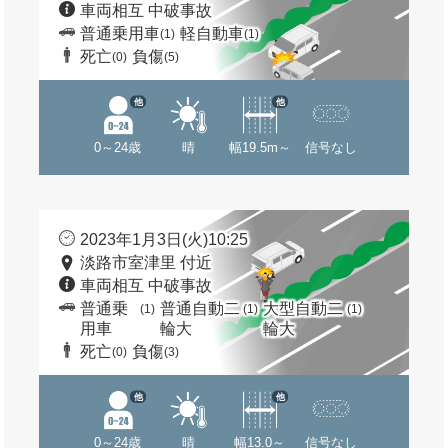
車両相互 中破事故
普通乗用車
軽自動車
(1)
(1)
死亡
負傷
(0)
(5)
他
他
0～24歳
晴
幅19.5m～
信号なし
2023年1月3日(火)10:25
淡路市室津里 付近
車両相互 中破事故
普通乗
普通自動二
大型自動二
(1)
(1)
(1)
用車
輪大
輪大
死亡
負傷
(0)
(3)
他
他
0～24歳
晴
幅13.0～
信号なし