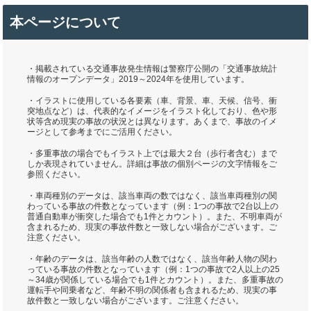
本ページについて
・掲載されている交通事故発生情報は警察庁公開の「交通事故統計
情報のオープンデータ」2019～2024年を使用しています。
・イラストに使用している各要素（車、背景、車、天候、信号、衝
突地点など）は、代表的なイメージをイラスト化しており、色や形
状等含め現実の事故の状況とは異なります。あくまで、事故のイメ
ージとして参考までにご活用ください。
・多重事故の場合でもイラスト上では最大２台（歩行者含む）まで
しか表現されていません。詳細は事故の個別ページの文字情報をご
参照ください。
・車両種別のデータは、該当車両の数ではなく、該当車両種別の関
わっている事故の件数となっています（例：1つの事故で2台以上の
普通自動車が衝突した場合でも1件とカウント）。また、不明車両が
含まれるため、現実の事故件数と一致しない場合がございます。ご
注意ください。
・年齢のデータは、該当年齢の人数ではなく、該当年齢人物の関わ
っている事故の件数となっています（例：1つの事故で2人以上の25
～34歳が関係している場合でも1件とカウント）。また、多重事故の
運転手や同乗者など、年齢不明の関係者も含まれるため、現実の事
故件数と一致しない場合がございます。ご注意ください。