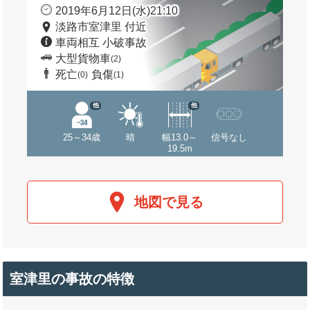
2019年6月12日(水)21:10
淡路市室津里 付近
車両相互 小破事故
大型貨物車
(2)
死亡
負傷
(0)
(1)
他
他
25～34歳
晴
幅13.0～
信号なし
19.5m
地図で見る
室津里の事故の特徴