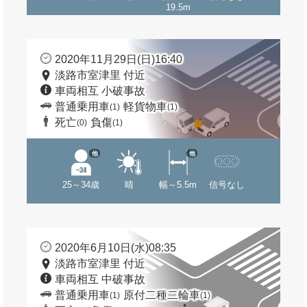
19.5m
2020年11月29日(日)16:40
淡路市室津里 付近
車両相互 小破事故
普通乗用車
軽貨物車
(1)
(1)
死亡
負傷
(0)
(1)
他
他
25～34歳
晴
幅～5.5m
信号なし
2020年6月10日(水)08:35
淡路市室津里 付近
車両相互 中破事故
普通乗用車
原付二種二輪車
(1)
(1)