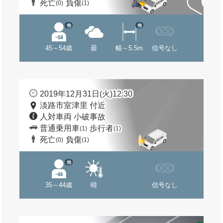
死亡
負傷
(0)
(1)
他
他
45～54歳
曇
幅～5.5m
信号なし
2019年12月31日(火)12:30
淡路市室津里 付近
人対車両 小破事故
普通乗用車
歩行者
(1)
(1)
死亡
負傷
(0)
(1)
他
35～44歳
晴
信号なし