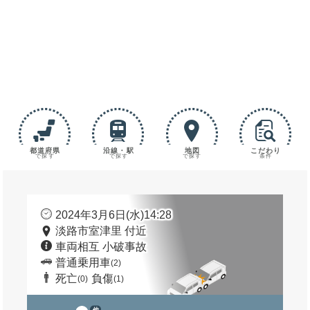
都道府県
沿線・駅
地図
こだわり
で探す
で探す
で探す
条件
2024年3月6日(水)14:28
淡路市室津里 付近
車両相互 小破事故
普通乗用車
(2)
死亡
負傷
(0)
(1)
他