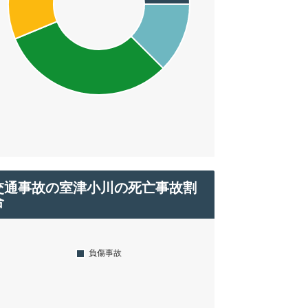
交通事故の室津小川の死亡事故割
合