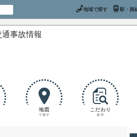
地域で探す
駅・路
交通事故情報
地図
こだわり
で探す
条件