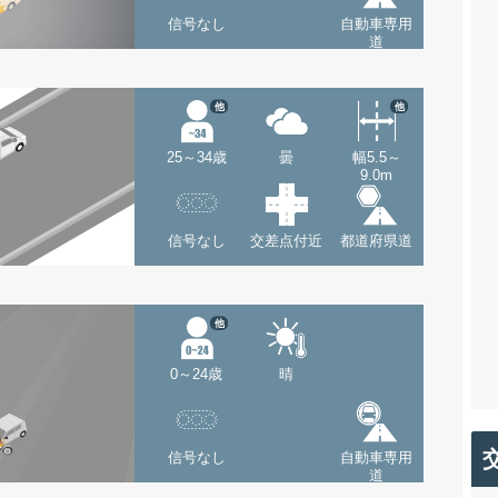
信号なし
自動車専用
道
他
他
25～34歳
曇
幅5.5～
9.0m
信号なし
交差点付近
都道府県道
他
0～24歳
晴
信号なし
自動車専用
道