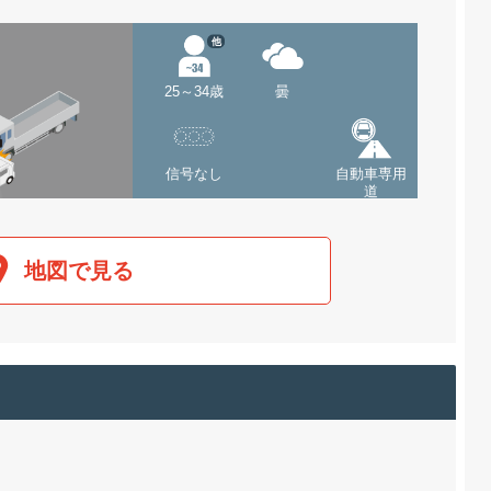
他
25～34歳
曇
信号なし
自動車専用
道
地図で見る