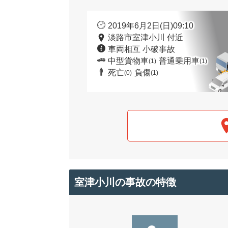
2019年6月2日(日)09:10
淡路市室津小川 付近
車両相互 小破事故
中型貨物車
普通乗用車
(1)
(1)
死亡
負傷
(0)
(1)
室津小川の事故の特徴