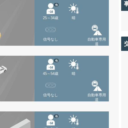
他
25～34歳
晴
信号なし
自動車専用
道
他
45～54歳
晴
信号なし
自動車専用
道
他