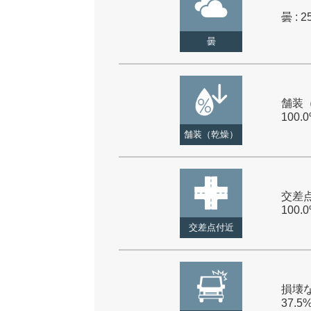
曇 : 2
曇
舗装（
100.
舗装（乾燥）
交差点
100.
交差点付近
損壊な
37.5