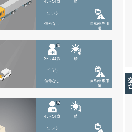
45～54歳
晴
信号なし
自動車専用
道
他
35～44歳
晴
信号なし
自動車専用
道
他
45～54歳
晴