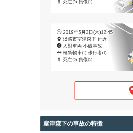
死亡
負傷
(0)
(1)
2019年5月2日(木)12:45
淡路市室津森下 付近
人対車両 小破事故
軽貨物車
歩行者
(1)
(1)
死亡
負傷
(0)
(1)
室津森下の事故の特徴