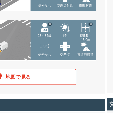
信号なし
交差点付近
市町村道
他
他
25～34歳
晴
幅5.5～
13.0m
信号なし
交差点
都道府県道
地図で見る