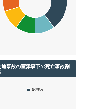
交通事故の室津森下の死亡事故割
合