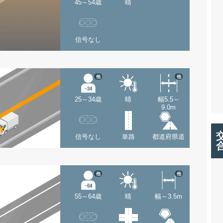
45～54歳
晴
信号なし
他
他
25～34歳
晴
幅5.5～
9.0m
信号なし
単路
都道府県道
他
他
55～64歳
晴
幅～3.5m