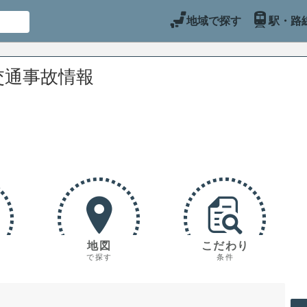
地域で探す
駅・路
交通事故情報
地図
こだわり
で探す
条件