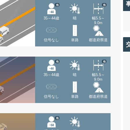
他
他
35～44歳
晴
幅5.5～
9.0m
信号なし
単路
都道府県道
他
他
35～44歳
晴
幅5.5～
9.0m
信号なし
単路
都道府県道
他