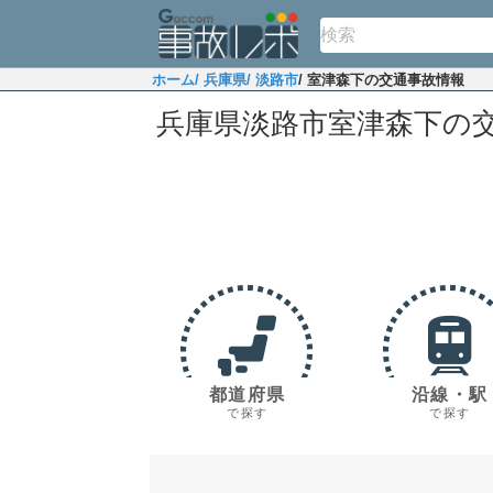
ホーム
/ 兵庫県
/ 淡路市
/ 室津森下の交通事故情報
兵庫県淡路市室津森下の
都道府県
沿線・駅
で探す
で探す