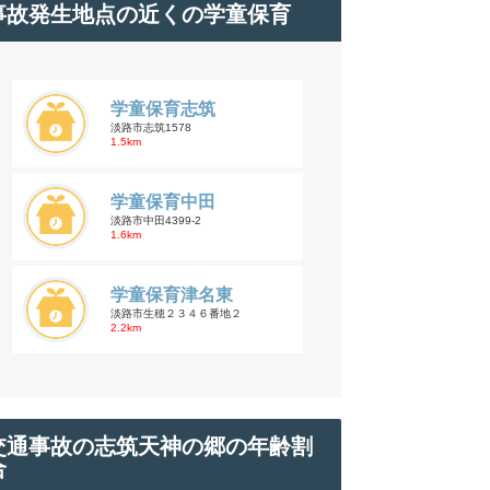
事故発生地点の近くの学童保育
学童保育志筑
淡路市志筑1578
1.5km
学童保育中田
淡路市中田4399-2
1.6km
学童保育津名東
淡路市生穂２３４６番地２
2.2km
交通事故の志筑天神の郷の年齢割
合