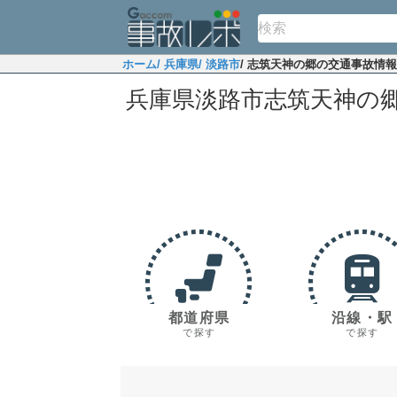
ホーム
/ 兵庫県
/ 淡路市
/ 志筑天神の郷の交通事故情報
兵庫県淡路市志筑天神の
都道府県
沿線・駅
で探す
で探す