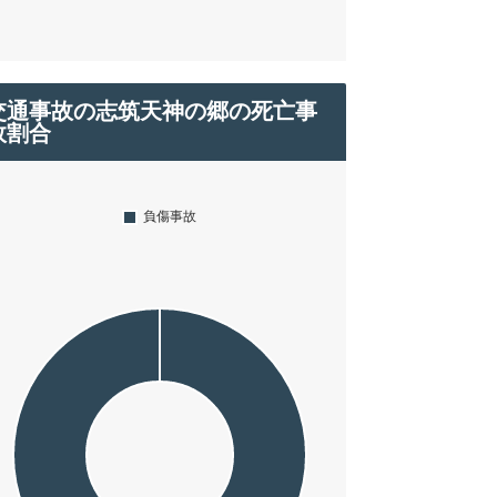
交通事故の志筑天神の郷の死亡事
故割合