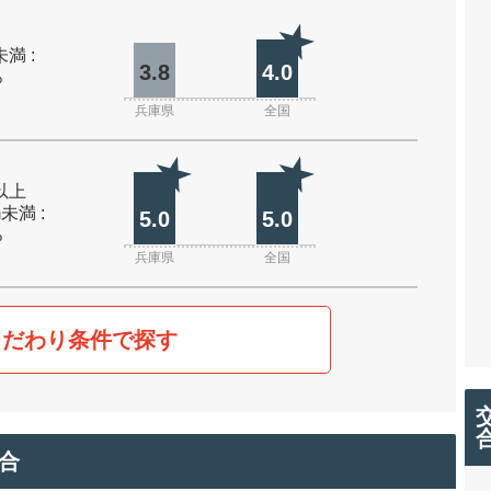
未満 :
3.8
4.0
%
兵庫県
全国
m以上
m未満 :
5.0
5.0
%
兵庫県
全国
こだわり条件で探す
合