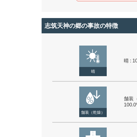
志筑天神の郷の事故の特徴
晴 : 1
晴
舗装（
100.
舗装（乾燥）