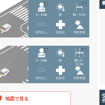
他
他
0～24歳
晴
幅～5.5m
信号なし
交差点
市町村道
他
他
0～24歳
晴
幅5.5～
13.0m
信号なし
交差点
市町村道
地図で見る