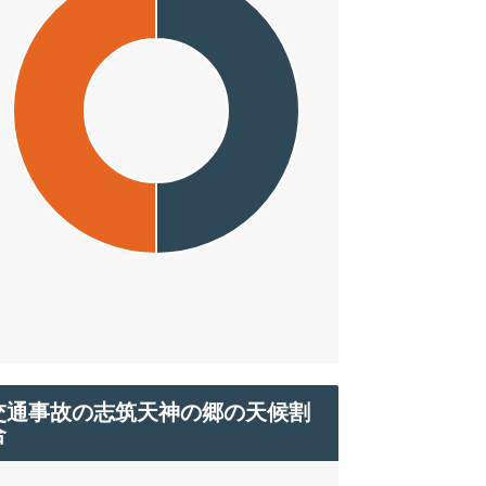
交通事故の志筑天神の郷の天候割
合