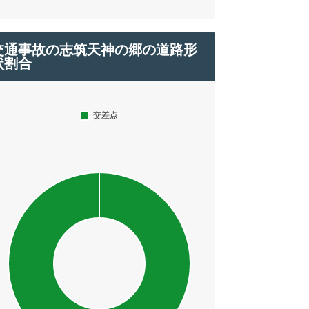
交通事故の志筑天神の郷の道路形
状割合