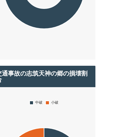
交通事故の志筑天神の郷の損壊割
合