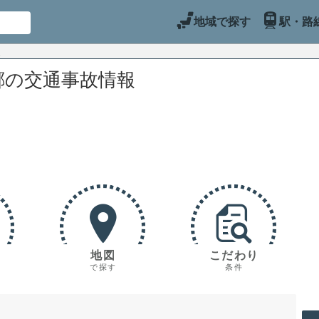
地域で探す
駅・路
郷の交通事故情報
地図
こだわり
で探す
条件