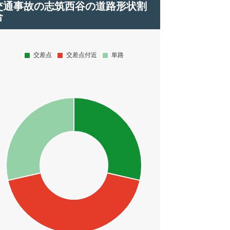
交通事故の志筑西谷の道路形状割
合