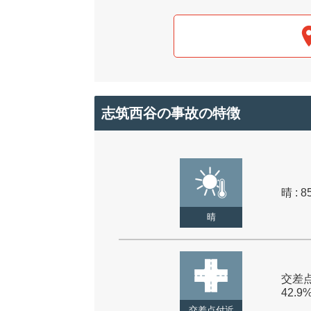
志筑西谷の事故の特徴
晴 : 8
晴
交差点
42.9
交差点付近