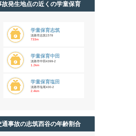
事故発生地点の近くの学童保育
学童保育志筑
淡路市志筑1578
733m
学童保育中田
淡路市中田4399-2
1.2km
学童保育塩田
淡路市塩尾430-2
2.4km
交通事故の志筑西谷の年齢割合