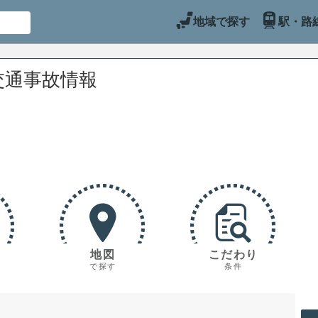
地域で探す
駅・路
交通事故情報
地図
こだわり
で探す
条件