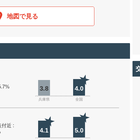
地図で見る
5.7%
3.8
4.0
兵庫県
全国
付近 :
4.1
5.0
%