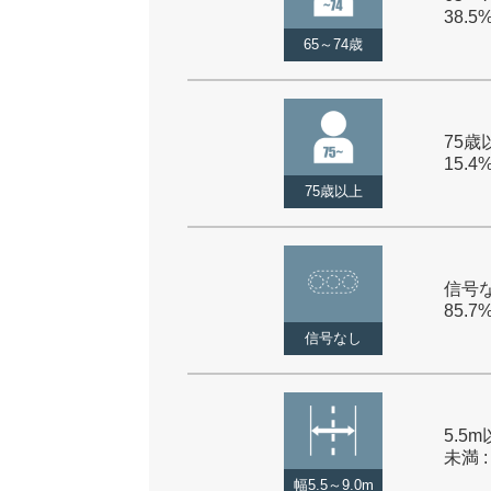
38.5
65～74歳
75歳以
15.4
75歳以上
信号な
85.7
信号なし
5.5m
未満 :
幅5.5～9.0m