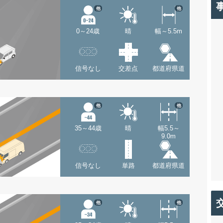
他
他
0～24歳
晴
幅～5.5m
信号なし
交差点
都道府県道
他
他
35～44歳
晴
幅5.5～
9.0m
信号なし
単路
都道府県道
他
他