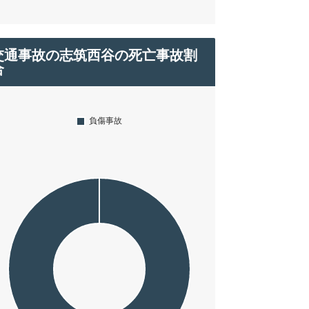
交通事故の志筑西谷の死亡事故割
合