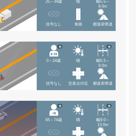
25～34歳
晴
幅5.5～
9.0m
信号なし
単路
都道府県道
他
他
0～24歳
晴
幅5.5～
9.0m
信号なし
交差点付近
都道府県道
他
他
65～74歳
晴
幅9.0～
13.0m