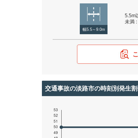
5.5m
未満 :
幅5.5～9.0m
交通事故の淡路市の時刻別発生割