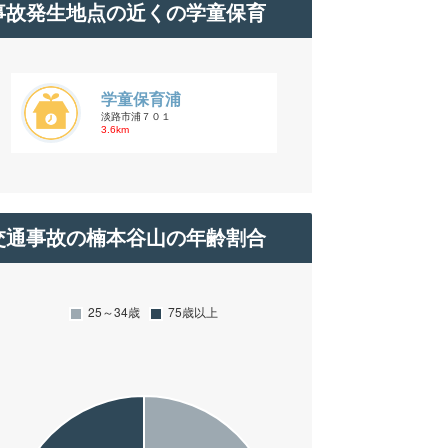
事故発生地点の近くの学童保育
学童保育浦
淡路市浦７０１
3.6km
交通事故の楠本谷山の年齢割合