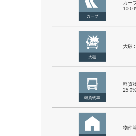
カーブ
100.
カーブ
大破 :
大破
軽貨物
25.0
軽貨物車
物件等 