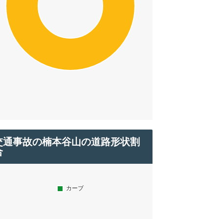
交通事故の楠本谷山の道路形状割
合