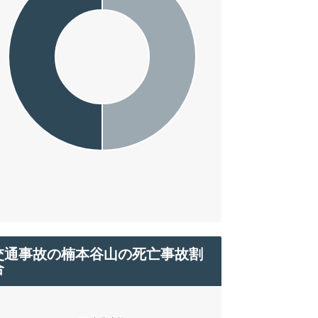
交通事故の楠本谷山の死亡事故割
合