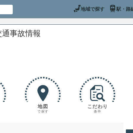
地域で探す
駅・路
交通事故情報
地図
こだわり
で探す
条件