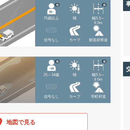
他
他
75歳以上
晴
幅5.5～
9.0m
信号なし
カーブ
都道府県道
他
他
25～34歳
晴
幅5.5～
9.0m
信号なし
カーブ
市町村道
地図で見る