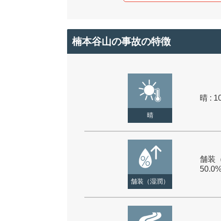
楠本谷山の事故の特徴
晴 : 1
晴
舗装（
50.0
舗装（湿潤）