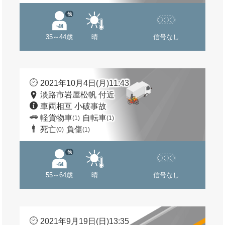
他
35～44歳
晴
信号なし
2021年10月4日(月)11:43
淡路市岩屋松帆 付近
車両相互 小破事故
軽貨物車
自転車
(1)
(1)
死亡
負傷
(0)
(1)
他
55～64歳
晴
信号なし
2021年9月19日(日)13:35