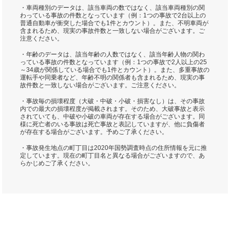
・車両種別のデータは、該当車両の数ではなく、該当車両種別の関
わっている事故の件数となっています（例：1つの事故で2台以上の
普通自動車が衝突した場合でも1件とカウント）。また、不明車両が
含まれるため、現実の事故件数と一致しない場合がございます。ご
注意ください。
・年齢のデータは、該当年齢の人数ではなく、該当年齢人物の関わ
っている事故の件数となっています（例：1つの事故で2人以上の25
～34歳が関係している場合でも1件とカウント）。また、多重事故の
運転手や同乗者など、年齢不明の関係者も含まれるため、現実の事
故件数と一致しない場合がございます。ご注意ください。
・事故毎の損壊程度（大破・中破・小破・損害なし）は、その事故
内での最大の損壊程度が掲載されます。そのため、大破事故と表示
されていても、中破や小破の車両が存在する場合がございます。同
様に死亡者のいる事故は死亡事故と表記していますが、他に負傷者
が存在する場合がございます。予めご了承ください。
・事故発生地点の町丁目は2020年国勢調査時点の住所情報を元に推
定しています。現在の町丁目名と異なる場合がございますので、あ
らかじめご了承ください。