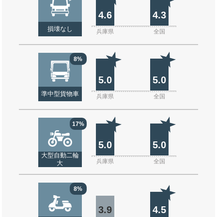
4.6
4.3
損壊なし
兵庫県
全国
8%
5.0
5.0
準中型貨物車
兵庫県
全国
17%
5.0
5.0
大型自動二輪
兵庫県
全国
大
8%
3.9
4.5