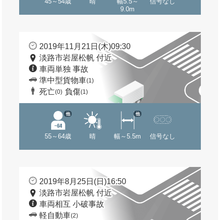
45～54歳
晴
幅5.5～
信号なし
9.0m
2019年11月21日(木)09:30
淡路市岩屋松帆 付近
車両単独 事故
準中型貨物車
(1)
死亡
負傷
(0)
(1)
他
他
55～64歳
晴
幅～5.5m
信号なし
2019年8月25日(日)16:50
淡路市岩屋松帆 付近
車両相互 小破事故
軽自動車
(2)