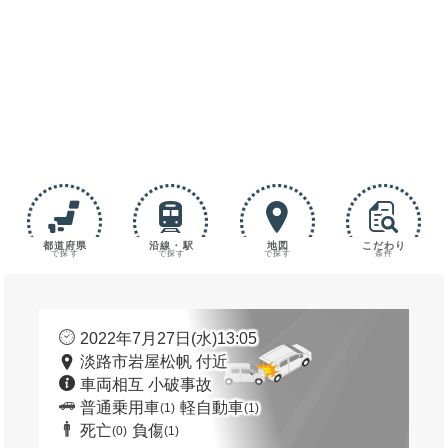
都道府県
沿線・駅
地図
こだわり
で探す
で探す
で探す
条件
2022年7月27日(水)13:05
淡路市岩屋松帆 付近
車両相互 小破事故
普通乗用車
軽自動車
(1)
(1)
死亡
負傷
(0)
(1)