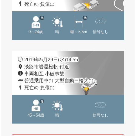
死亡
負傷
(0)
(1)
他
他
0～24歳
晴
幅～5.5m
信号なし
2019年5月29日(水)14:55
淡路市岩屋松帆 付近
車両相互 小破事故
普通乗用車
大型自動二輪大
(1)
(1)
死亡
負傷
(0)
(1)
他
45～54歳
晴
信号なし