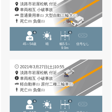
淡路市岩屋松帆 付近
車両相互 小破事故
普通乗用車
大型自動二輪大
(1)
(1)
死亡
負傷
(0)
(1)
他
他
45～54歳
晴
幅5.5～
信号なし
9.0m
2021年3月27日(土)10:55
淡路市岩屋松帆 付近
車両相互 小破事故
軽自動車
原付二種二輪車
(1)
(1)
死亡
負傷
(0)
(1)
他
他