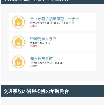
ティオ舞子学童保育コーナー
神戸市垂水区東舞子町10-1ティオ舞子6階
4.2km
中崎児童クラブ
明石市中崎１-４-１
4.3km
霞ヶ丘児童館
神戸市垂水区五色山5丁目2-15
4.6km
交通事故の岩屋松帆の年齢割合