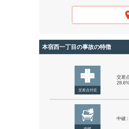
本宿西一丁目の事故の特徴
交差点
28.6
交差点付近
中破 :
中破