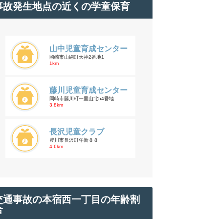
事故発生地点の近くの学童保育
山中児童育成センター
岡崎市山綱町天神2番地1
1km
藤川児童育成センター
岡崎市藤川町一里山北54番地
3.8km
長沢児童クラブ
豊川市長沢町午新８８
4.6km
交通事故の本宿西一丁目の年齢割
合