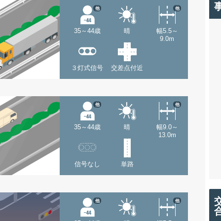
他
他
35～44歳
晴
幅5.5～
9.0m
３灯式信号
交差点付近
他
他
35～44歳
晴
幅9.0～
13.0m
信号なし
単路
他
他