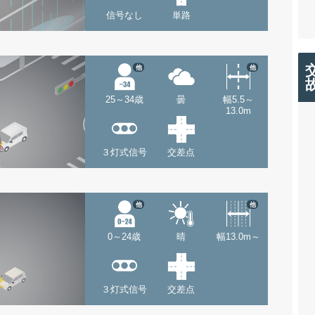
信号なし
単路
他
他
25～34歳
曇
幅5.5～
13.0m
３灯式信号
交差点
他
他
0～24歳
晴
幅13.0m～
３灯式信号
交差点