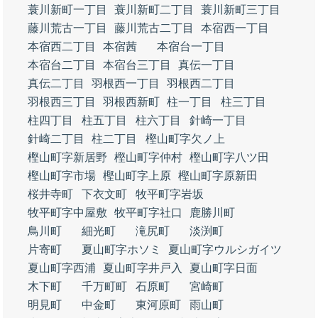
蓑川新町一丁目
蓑川新町二丁目
蓑川新町三丁目
藤川荒古一丁目
藤川荒古二丁目
本宿西一丁目
本宿西二丁目
本宿茜
本宿台一丁目
本宿台二丁目
本宿台三丁目
真伝一丁目
真伝二丁目
羽根西一丁目
羽根西二丁目
羽根西三丁目
羽根西新町
柱一丁目
柱三丁目
柱四丁目
柱五丁目
柱六丁目
針崎一丁目
針崎二丁目
柱二丁目
樫山町字欠ノ上
樫山町字新居野
樫山町字仲村
樫山町字八ツ田
樫山町字市場
樫山町字上原
樫山町字原新田
桜井寺町
下衣文町
牧平町字岩坂
牧平町字中屋敷
牧平町字社口
鹿勝川町
鳥川町
細光町
滝尻町
淡渕町
片寄町
夏山町字ホソミ
夏山町字ウルシガイツ
夏山町字西浦
夏山町字井戸入
夏山町字日面
木下町
千万町町
石原町
宮崎町
明見町
中金町
東河原町
雨山町