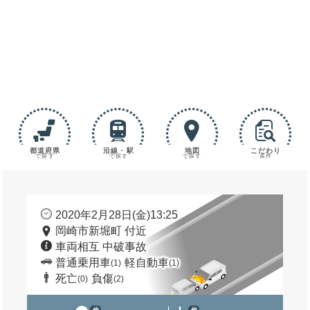
都道府県
沿線・駅
地図
こだわり
で探す
で探す
で探す
条件
2020年2月28日(金)13:25
岡崎市新堀町 付近
車両相互 中破事故
普通乗用車
軽自動車
(1)
(1)
死亡
負傷
(0)
(2)
他
他