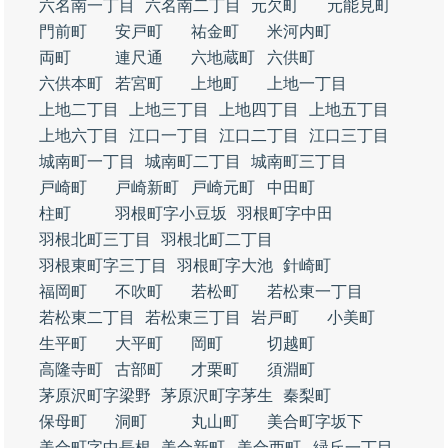
六名南一丁目
六名南二丁目
元欠町
元能見町
門前町
安戸町
祐金町
米河内町
両町
連尺通
六地蔵町
六供町
六供本町
若宮町
上地町
上地一丁目
上地二丁目
上地三丁目
上地四丁目
上地五丁目
上地六丁目
江口一丁目
江口二丁目
江口三丁目
城南町一丁目
城南町二丁目
城南町三丁目
戸崎町
戸崎新町
戸崎元町
中田町
柱町
羽根町字小豆坂
羽根町字中田
羽根北町三丁目
羽根北町二丁目
羽根東町字三丁目
羽根町字大池
針崎町
福岡町
不吹町
若松町
若松東一丁目
若松東二丁目
若松東三丁目
岩戸町
小美町
生平町
大平町
岡町
切越町
高隆寺町
古部町
才栗町
須淵町
茅原沢町字梁野
茅原沢町字茅生
秦梨町
保母町
洞町
丸山町
美合町字坂下
美合町字中長根
美合新町
美合西町
緑丘一丁目