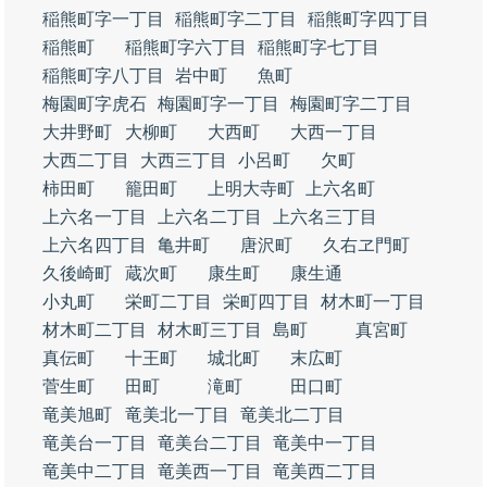
稲熊町字一丁目
稲熊町字二丁目
稲熊町字四丁目
稲熊町
稲熊町字六丁目
稲熊町字七丁目
稲熊町字八丁目
岩中町
魚町
梅園町字虎石
梅園町字一丁目
梅園町字二丁目
大井野町
大柳町
大西町
大西一丁目
大西二丁目
大西三丁目
小呂町
欠町
柿田町
籠田町
上明大寺町
上六名町
上六名一丁目
上六名二丁目
上六名三丁目
上六名四丁目
亀井町
唐沢町
久右ヱ門町
久後崎町
蔵次町
康生町
康生通
小丸町
栄町二丁目
栄町四丁目
材木町一丁目
材木町二丁目
材木町三丁目
島町
真宮町
真伝町
十王町
城北町
末広町
菅生町
田町
滝町
田口町
竜美旭町
竜美北一丁目
竜美北二丁目
竜美台一丁目
竜美台二丁目
竜美中一丁目
竜美中二丁目
竜美西一丁目
竜美西二丁目