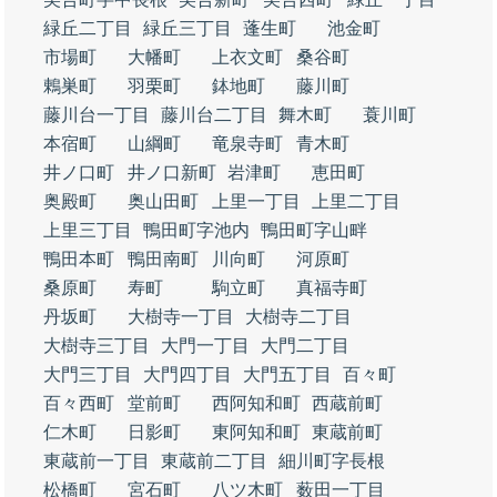
緑丘二丁目
緑丘三丁目
蓬生町
池金町
市場町
大幡町
上衣文町
桑谷町
鶇巣町
羽栗町
鉢地町
藤川町
藤川台一丁目
藤川台二丁目
舞木町
蓑川町
本宿町
山綱町
竜泉寺町
青木町
井ノ口町
井ノ口新町
岩津町
恵田町
奥殿町
奥山田町
上里一丁目
上里二丁目
上里三丁目
鴨田町字池内
鴨田町字山畔
鴨田本町
鴨田南町
川向町
河原町
桑原町
寿町
駒立町
真福寺町
丹坂町
大樹寺一丁目
大樹寺二丁目
大樹寺三丁目
大門一丁目
大門二丁目
大門三丁目
大門四丁目
大門五丁目
百々町
百々西町
堂前町
西阿知和町
西蔵前町
仁木町
日影町
東阿知和町
東蔵前町
東蔵前一丁目
東蔵前二丁目
細川町字長根
松橋町
宮石町
八ツ木町
薮田一丁目