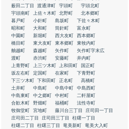
薮田二丁目
渡通津町
宇頭町
宇頭北町
宇頭南町
上佐々木町
北野町
北本郷町
暮戸町
小針町
島坂町
下佐々木町
昭和町
大和町
筒針町
富永町
中園町
新堀町
西大友町
西本郷町
橋目町
東大友町
東本郷町
東牧内町
舳越町
森越町
矢作町
矢作町字末広
渡町
赤渋町
安藤町
井内町
上青野町
上三ツ木町
上和田町
国正町
坂左右町
定国町
在家町
下青野町
下三ツ木町
下和田町
正名町
高橋町
土井町
中島町
中島中町
中島西町
中島東町
中之郷町
中村町
二軒屋町
合歓木町
野畑町
福桶町
法性寺町
牧御堂町
宮地町
藤川台三丁目
庄司田一丁目
庄司田二丁目
庄司田三丁目
柱曙一丁目
柱曙二丁目
柱曙三丁目
竜美新町
竜美大入町