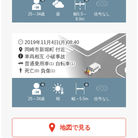
25～34歳
曇
幅5.5～
信号なし
9.0m
2019年11月4日(月)08:40
岡崎市新堀町 付近
車両相互 小破事故
普通乗用車
自転車
(1)
(1)
死亡
負傷
(0)
(1)
他
他
25～34歳
晴
幅～5.5m
信号なし
地図で見る