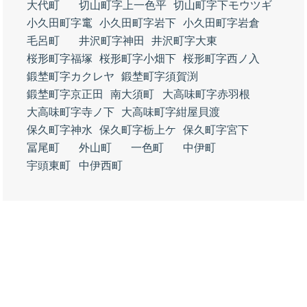
大代町
切山町字上一色平
切山町字下モウツギ
小久田町字竃
小久田町字岩下
小久田町字岩倉
毛呂町
井沢町字神田
井沢町字大東
桜形町字福塚
桜形町字小畑下
桜形町字西ノ入
鍛埜町字カクレヤ
鍛埜町字須賀渕
鍛埜町字京正田
南大須町
大高味町字赤羽根
大高味町字寺ノ下
大高味町字紺屋貝渡
保久町字神水
保久町字栃上ケ
保久町字宮下
冨尾町
外山町
一色町
中伊町
宇頭東町
中伊西町