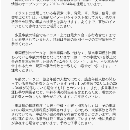
情報のオープンデータ」2019～2024年を使用しています。
・イラストに使用している各要素（車、背景、車、天候、信号、衝
突地点など）は、代表的なイメージをイラスト化しており、色や形
状等含め現実の事故の状況とは異なります。あくまで、事故のイメ
ージとして参考までにご活用ください。
・多重事故の場合でもイラスト上では最大２台（歩行者含む）まで
しか表現されていません。詳細は事故の個別ページの文字情報をご
参照ください。
・車両種別のデータは、該当車両の数ではなく、該当車両種別の関
わっている事故の件数となっています（例：1つの事故で2台以上の
普通自動車が衝突した場合でも1件とカウント）。また、不明車両が
含まれるため、現実の事故件数と一致しない場合がございます。ご
注意ください。
・年齢のデータは、該当年齢の人数ではなく、該当年齢人物の関わ
っている事故の件数となっています（例：1つの事故で2人以上の25
～34歳が関係している場合でも1件とカウント）。また、多重事故の
運転手や同乗者など、年齢不明の関係者も含まれるため、現実の事
故件数と一致しない場合がございます。ご注意ください。
・事故毎の損壊程度（大破・中破・小破・損害なし）は、その事故
内での最大の損壊程度が掲載されます。そのため、大破事故と表示
されていても、中破や小破の車両が存在する場合がございます。同
様に死亡者のいる事故は死亡事故と表記していますが、他に負傷者
が存在する場合がございます。予めご了承ください。