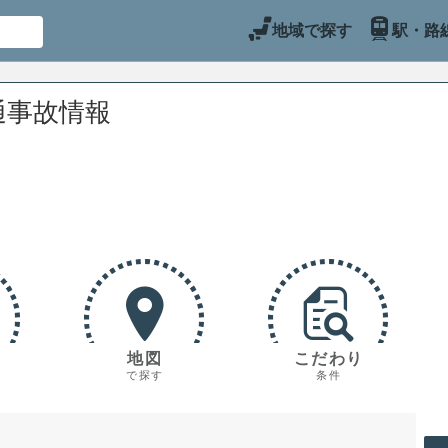
地域で探す
駅・路
通事故情報
地図
こだわり
で探す
条件