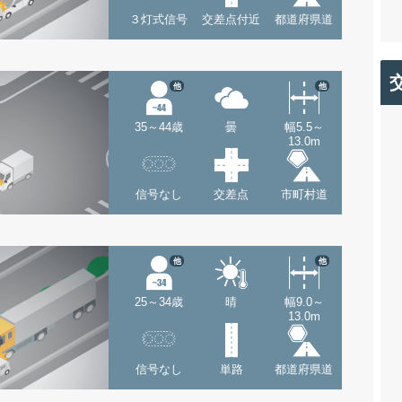
３灯式信号
交差点付近
都道府県道
他
他
35～44歳
曇
幅5.5～
13.0m
信号なし
交差点
市町村道
他
他
25～34歳
晴
幅9.0～
13.0m
信号なし
単路
都道府県道