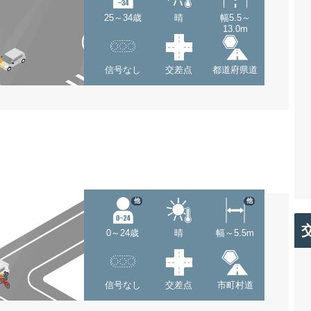
25～34歳
晴
幅5.5～
13.0m
信号なし
交差点
都道府県道
他
他
0～24歳
晴
幅～5.5m
信号なし
交差点
市町村道